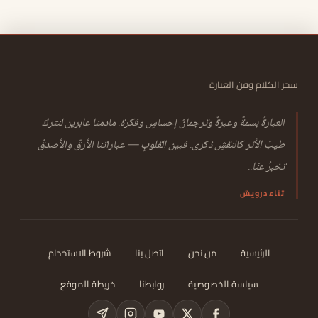
سحر الكلام وفن العبارة
العبارةُ بسمةٌ وعبرةٌ وترجمانُ إحساسٍ وفكرة. مادمنا عابرين لنتركَ
طيبَ الأثر كالنقشِ ذكرى. فبين القلوبِ — عباراتنا الأرقّ والأصدقُ
تخبرُ عنّا..
ثناء درويش
الرئيسية
من نحن
اتصل بنا
شروط الاستخدام
سياسة الخصوصية
روابطنا
خريطة الموقع