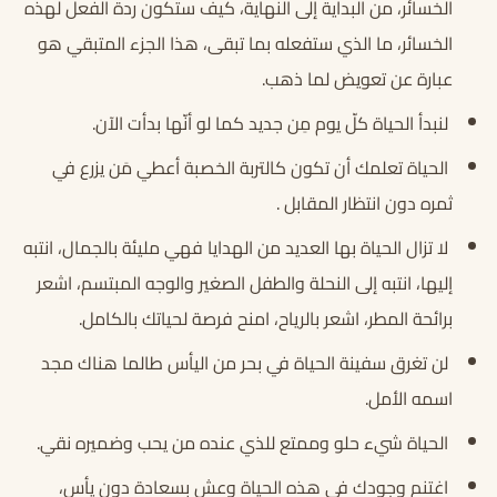
الخسائر، من البداية إلى النهاية، كيف ستكون ردة الفعل لهذه
الخسائر، ما الذي ستفعله بما تبقى، هذا الجزء المتبقي هو
عبارة عن تعويض لما ذهب.
لنبدأ الحياة كلّ يوم مِن جديد كما لو أنّها بدأت الآن.
الحياة تعلمك أن تكون كالتربة الخصبة أعطي مَن يزرع في
ثمره دون انتظار المقابل .
لا تزال الحياة بها العديد من الهدايا فهي مليئة بالجمال، انتبه
إليها، انتبه إلى النحلة والطفل الصغير والوجه المبتسم، اشعر
برائحة المطر، اشعر بالرياح، امنح فرصة لحياتك بالكامل.
لن تغرق سفينة الحياة في بحر من اليأس طالما هناك مجد
اسمه الأمل.
الحياة شيء حلو وممتع للذي عنده من يحب وضميره نقي.
اغتنم وجودك في هذه الحياة وعش بسعادة دون يأس،