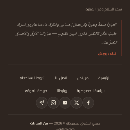
سحر الكلام وفن العبارة
العبارةُ بسمةٌ وعبرةٌ وترجمانُ إحساسٍ وفكرة. مادمنا عابرين لنتركَ
طيبَ الأثر كالنقشِ ذكرى. فبين القلوبِ — عباراتنا الأرقّ والأصدقُ
تخبرُ عنّا..
ثناء درويش
الرئيسية
من نحن
اتصل بنا
شروط الاستخدام
سياسة الخصوصية
روابطنا
خريطة الموقع
جميع الحقوق محفوظة © 2026 —
فن العبارات
wordsfn.com