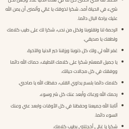
شيء في الحياة أمد، شكرا لذوقك يا غالي وأتمنى أن يمن الله
عليك براحة البال دائما.
الرحمة لنا ولقلوبنا ولكل من نحب، شكرا لك على طيب كلامك
ولطفك يا صديقي.
غفر الله لي ولك كل ذنوبنا ورزقنا خير الدنيا والآخرة.
يا جميل المعشر شكرا على كلامك اللطيف، حماك الله دائما
ووفقك في كل مجالات حياتك.
كلامك دائما بلسم يداوي القلب، حفظك الله يا صاحبي.
رحمك الله ورعاك وأبعد عنك كل شر وسوء.
أثابنا الله جميعنا وحفظنا في كل الأوقات وابعد عني وعنك
السوء دائما.
شكرا يا غالي أخجلتني بطيب كلامك.