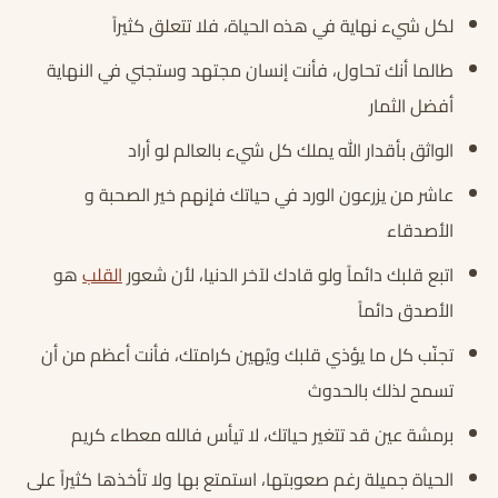
لكل شيء نهاية في هذه الحياة، فلا تتعلق كثيراً
طالما أنك تحاول، فأنت إنسان مجتهد وستجني في النهاية
أفضل الثمار
الواثق بأقدار الله يملك كل شيء بالعالم لو أراد
عاشر من يزرعون الورد في حياتك فإنهم خير الصحبة و
الأصدقاء
اتبع قلبك دائماً ولو قادك لآخر الدنيا، لأن شعور
القلب
هو
الأصدق دائماً
تجنّب كل ما يؤذي قلبك ويُهين كرامتك، فأنت أعظم من أن
تسمح لذلك بالحدوث
برمشة عين قد تتغير حياتك، لا تيأس فالله معطاء كريم
الحياة جميلة رغم صعوبتها، استمتع بها ولا تأخذها كثيراً على