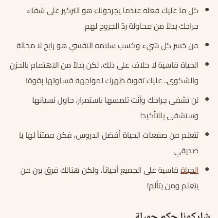
كل ما عليك فعله عندما يجرحونك هو التركيز على شفاء
جراحك بدلاً من محاولة ردّ الجروح لهم
من خسر كل شيء وكسب سلامه النفسي هو رابح لا محالة
الحياة قاسية لا خلاف على ذلك، لكن بدلاّ من الاهتمام بالحزن
والشكوى.. عليك تقوية ظهرك لمواجهة قساوتها بقوة!
لن تشفى جراحك وأنت تلمسها باستمرار، حاول نسيانها
وستشفى بالتأكيد!
تتعلم من صفعات الحياة أفضل الدروس، فكن ممتناً لها يا
صديقي
الحياة
قاسية على الجميع أحياناً، ولكن هنالك فرق بين من
يتعلم ومن يتألم!
شاركونا حكم جميلة