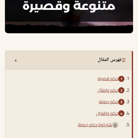
☰
فهرس المقال
▲
حكم قصيرة
حكم وامثال
حكم جميله
حكم واقوال
شاركونا حكم جميلة