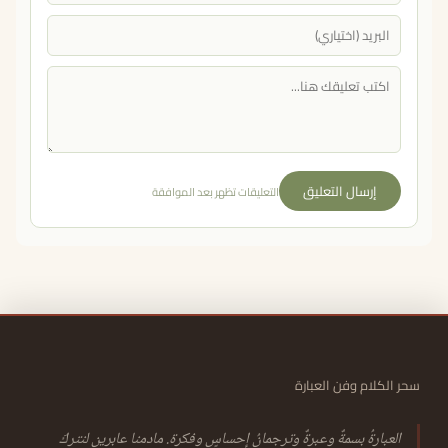
إرسال التعليق
التعليقات تظهر بعد الموافقة
سحر الكلام وفن العبارة
العبارةُ بسمةٌ وعبرةٌ وترجمانُ إحساسٍ وفكرة. مادمنا عابرين لنتركَ