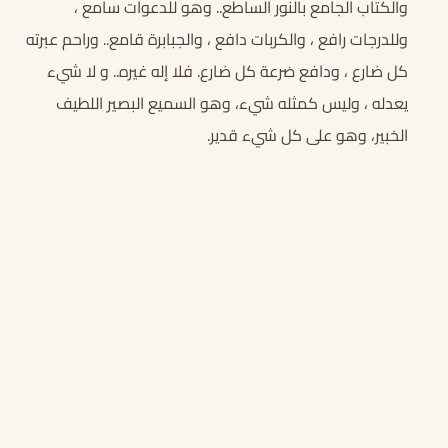
والكتاب الجامع بالنور الساطع.. وهو للدعوات سامع ،
وللدرجات رافع ، والكربات دافع ، والجبابرة قامع.. وراحم عبرته
كل ضارع ، ودافع ضرعة كل ضارع. فلا إله غيره.. و لا شي‏ء
يعدله ، وليس كمثله شيء، وهو السميع البصير اللطيف
الخبير، وهو على‏ كل شيء قدير.