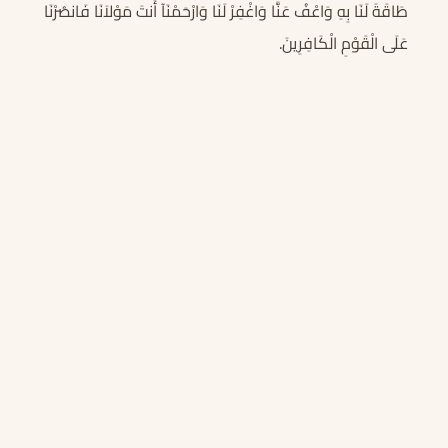
طَاقَةَ لَنَا بِهِ وَاعْفُ عَنَّا وَاغْفِرْ لَنَا وَارْحَمْنَآ أَنتَ مَوْلاَنَا فَانصُرْنَا
عَلَى الْقَوْمِ الْكَافِرِينَ.