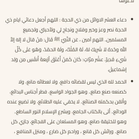
تدعوها
دعاء العشر الاوائل من ذي الحجة : اللهم أجعل دعائي ايام ذي
الحجة نصر وعز وخير وفلاح ونجاح لي ولأحبتي ولجميع
المسلمين.. اللهم آمين ، عَن النَّبيّ ﷺ قَالَ: مَنْ قالَ لا إلهَ إلاَّ
اللَّه وحْدهُ لاَ شَرِيكَ لهُ، لَهُ المُلْكُ، ولَهُ الحمْدُ، وَهُو عَلَى كُلِّ
شَيءٍ قَدِيرٌ، عشْر مرَّاتٍ: كَانَ كَمَنْ أَعْتَقَ أرْبعةَ أَنفُسٍ مِن وَلِد
إسْماعِيلَ.
الحمد لله الذي ليس لقضائه دافع، ولا لعطائه مانع، ولا
كصنعه صنع صانع.. وهو الجواد الواسع، فطر أجناس البدائع،
وأتقن بحكمته الصنائع.. لا يخفي عليه الطلائع، ولا تضيع عنده
الودائع.. أتى بالكتاب الجامع، وبشرع الإسلام النور الساطع..
وهو للخليقة صانع، وهو المستعان على الفجائع، جازي كل
صانع.. ورائش كل قانع ، وراحم كل ضارع ، ومنزل المنافع ،