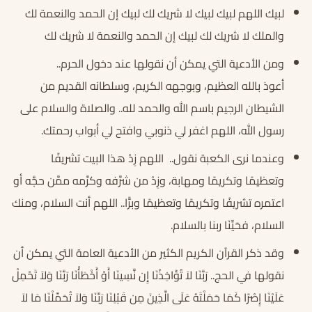
لبيك اللهم لبيك لبيك لا شريك لك لبيك إن الحمد والنعمة لك
والملك لا شريك لك لبيك إن الحمد والنعمة لا شريك لك
ومن الأدعية التي يمكن أن نقولها عند دخول الحرم..
أعوذ بالله العظيم، وبوجهه الكريم، وسلطانه القديم من
الشيطان الرجيم باسم الله والحمد لله.. والصلاة والسلام على
رسول الله، اللهم اغفر لي ذنوبي وافتح لي أبواب رحمتك.
وعندما نرى الكعبة نقول.. اللهم زِدْ هذا البيت تشريفًا
وتعظيمًا وتكريمًا ومهابة، وزِدْ من شرَّفه وكرَّمه ممَّن حجَّه أو
اعتمره تشريفًا وتكريمًا وتعظيمًا وبرًّا.. اللهم أنت السلام، ومنك
السلام، فحَيِّنَا ربنا بالسلام.
وقد ذكر القرآن الكريم الكثير من الأدعية العامة التي يمكن أن
نقولها في الحج.. رَبَّنَا لاَ تُؤَاخِذْنَا إِن نَّسِينَا أَوْ أَخْطَأْنَا رَبَّنَا وَلاَ تَحْمِلْ
عَلَيْنَا إِصْرًا كَمَا حَمَلْتَهُ عَلَى الَّذِينَ مِن قَبْلِنَا رَبَّنَا وَلاَ تُحَمِّلْنَا مَا لاَ