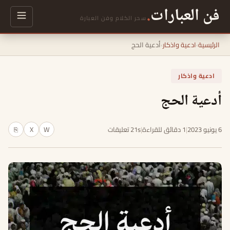
فن العبارات
.
سحر الكلام وفن العبارة
الرئيسية
›
ادعية واذكار
›
أدعية الحج
ادعية واذكار
أدعية الحج
6 يونيو 2023
|
1 دقائق للقراءة
|
21s تعليقات
W
X
⎘