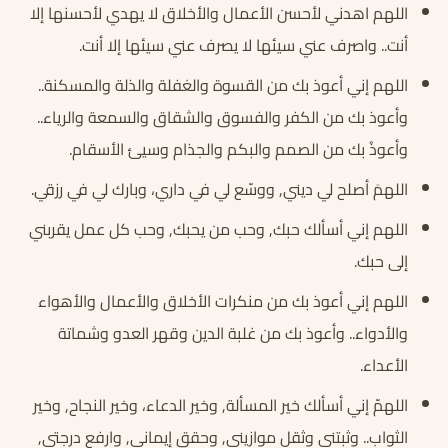
اللهم اهدني لأحسن الأعمال والأخلاق لا يهدي لأحسنها إلا
أنت.. واصرف عني سيئها لا يصرف عني سيئها إلا أنت.
اللهم إني أعوذ بك من القسوة والغفلة والذلة والمسكنة..
وأعوذ بك من الكفر والفسوق والشقاق والسمعة والرياء..
وأعوذُ بك من الصمم والبكم والجذام وسيئ الأسقام.
اللهمَ أصلح لي ديني, ووسّع لي في داري، وبارك لي في رزقي.
اللهم إني أسألك حبك, وحب من يحبك, وحب كل عمل يقربني
إلى حبك.
اللهم إني أعوذ بك من منكرات الأخلاق والأعمال والأهواء
والأدواء.. وأعوذ بك من غلبة الدين وقهر العدو وشماتة
الأعداء.
اللهمّ إني أسألك خير المسألة, وخير الدعاء، وخير النجاح, وخير
الثواب.. وثبتني وثقل موازيني, وحقق إيماني, وارفع درجتي,