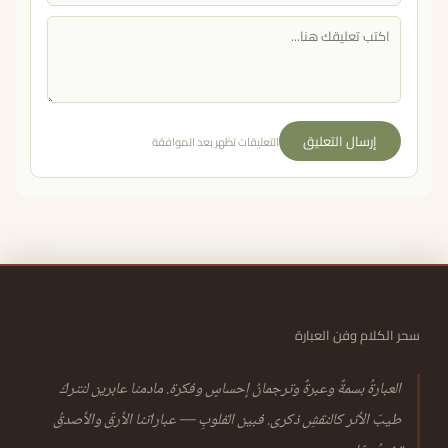
إرسال التعليق
التعليقات تظهر بعد الموافقة
سحر الكلام وفن العبارة
العبارةُ بسمةٌ وعبرةٌ وترجمانُ إحساسٍ وفكرة. مادمنا عابرين لنتركَ
طيبَ الأثر كالنقشِ ذكرى. فبين القلوبِ — عباراتنا الأرقّ والأصدقُ