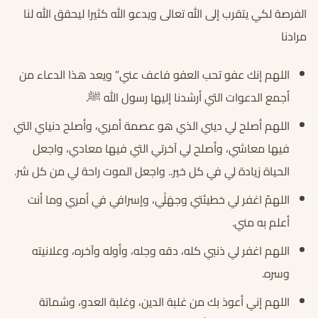
الفرصة لكي يتقرب إلى الله تعالى ويدعو الله كثيرا ليحقق الله لنا
مرادنا
اللهم إنك عفو تحب العفو فاعف عني” ويعد هذا الدعاء من
أجمع الدعوات التي أرشدنا إليها رسول الله ﷺ.
اللهم أصلح لي ديني الذي هو عصمة أمري، وأصلح دنياي التي
فيها معاشي، وأصلح لي آخرتي التي فيها معادي، واجعل
الحياة زيادة لي في كل خير.. واجعل الموت راحة لي من كل شر.
اللهمّ اغفر لي خطيئتي وجهَلْي، وإسرافي في أمري وما أنت
أعلم به مني.
اللهم اغفر لي ذنبي كله، دقه وجله، وأوله وآخره، وعلانيته
وسره.
اللهم إني أعوذ بك من غلبة الدين، وغلبة العدو، وشماتة