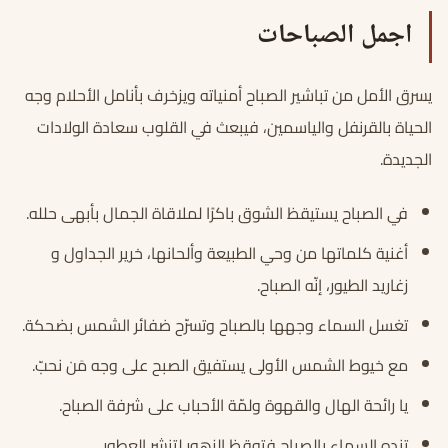
اجمل الصباحات
يسرق الأمل من تباشير الصباح أمنياته ويزخرف بأنامل الأحلام وجه
الحياة بالقرنفل والياسمين، فيبعث في القلوب سعادة الولادات
الجديدة.
في الصباح يستيقظ الشوق باكرًا لملاقاة الجمال بأبهى حلله.
أغنية كلماتها من وحي الطبيعة وألحانها، خرير الجداول و
زغاريد الطيور، إنّه الصباح.
تغسل السماء وجهها بالصباح وتسرّح ضفائر الشمس بضحكة.
مع خيوط الشمس الأولى يستفيق الصبح على وجه مَن نحبّ.
يا رائحة الهال والقهوة ولمّة الأحباب على شرفة الصباح.
تنده السماء بالصباح فتوقظ الزهور لتنشر العطور.