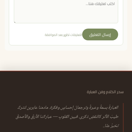
إرسال التعليق
التعليقات تظهر بعد الموافقة
سحر الكلام وفن العبارة
العبارةُ بسمةٌ وعبرةٌ وترجمانُ إحساسٍ وفكرة. مادمنا عابرين لنتركَ
طيبَ الأثر كالنقشِ ذكرى. فبين القلوبِ — عباراتنا الأرقّ والأصدقُ
تخبرُ عنّا..