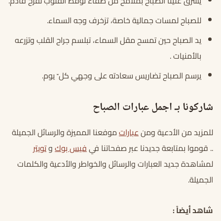
يشرق علينا الصباح بملامح من صفاء توقظ القلوب لفرح قادم.
للصباح لمسات جمالية خاصة، تزخرف وجه السماء.
يد الصباح حين تمسح مقل السماء، تبلسم جراح القلب وتزرعه
بالأمنيات .
يرسم الصباح تضاريس سعادته على وجهي كل ّ يوم.
شاركونا بـ اجمل عبارات الصباح
للمزيد من الأدعية ومن
عبارات
موفعنا المميزة والرسائل الجميلة
.. قوموا بمتابعة جديدنا عبر صفحاتنا في
فيس بوك
و
تويتر
لمشاهدة جديد العبارات والرسائل والخواطر والأدعية والكلمات
الجميلة.
شاهد أيضاً :