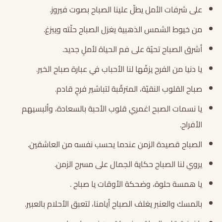
على شرفات الأمل يطلّ علينا الصباح بصوت فيروز.
من خيوط الشمس الذهبية يغزل الصباح حلّته ويبزغ.
أشرق الصباح تحيّة على فم الحياة لأملٍ جديد.
يا دنيا من الفرح يزفّها لنا الأحباب في عبارة صباح الخير.
صباح القلوب النقيّة، المترقّبة لتباشير فرحٍ قادم.
يا نسمات الصبح اغمري قلوب الأحبة بالسعادة، وألبسيهم
الأفراح.
الصباح قصيدة الزمن عندما يحسب نفسه من العاشقين.
يروي لنا الصباح حكاية الجمال على مسرح الزمن.
يا همسة حلوة، وضحكة الأوقات يا صباح .
بالمسك والعنبر يغلف الصباح أيامنا، لتعبق الأحلام بالعبير.