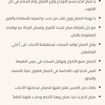
يا صباح الخير بلسم الأوجاع وازرع الأفراح وانثر السلام في كل
القلوب.
يا بهجة الصباح زوري قلب من نحب، واغمريه بالسعادة والفرح.
مع كل إشراقة صباح تتجدد الأفراح وتتسلل البركة عبر نوافذنا
المفتوحة بالأمل.
يفتح الصباح نوافذ السماء، ليستقيقظ الأحباب على أغاني
العاشقين.
الصباح منبع الأفراح وتهاليل السماء في عرس الطبيعة.
تلبس الدنيا ثوب القداسة في الصباح فتفوح علينا بالمسك
والبخور.
باقات من النرجس تفتح قلبها للصباح، ليحضنها الأحباب.
صباح الخير يا دنيا، صباح ربيعنا الأخضر ودفء قلوبنا الظمأ