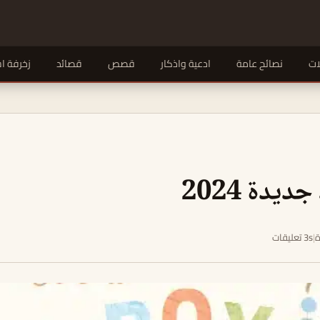
ات
نصائح عامة
ادعية واذكار
قصص
قصائد
زخرفة ا
ديدة 2024
|
3s تعليقات