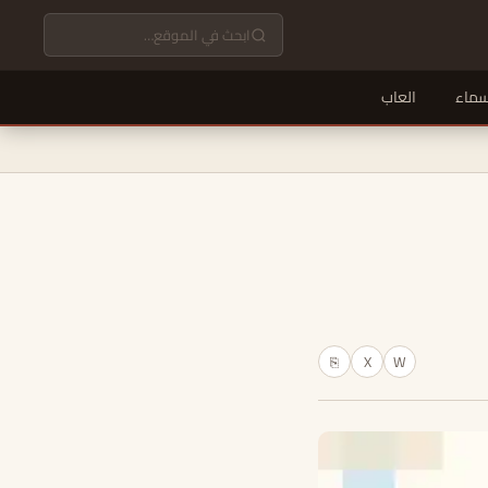
سماء
العاب
X
W
⎘