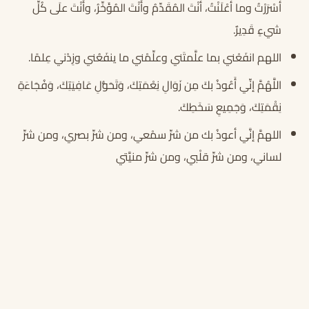
أسْرَرْتُ وما أعْلَنْتُ، أنْتَ المُقَدِّمُ وأَنْتَ المُؤَخِّرُ، وأَنْتَ علَى كُلِّ
شيءٍ قَدِيرٌ.
اللهم انفَعْني بما علَّمتَني وعلِّمْني ما ينفَعُني وزِدْني عِلمًا.
اللَّهُمَّ إنِّي أَعُوذُ بكَ مِن زَوَالِ نِعْمَتِكَ، وَتَحَوُّلِ عَافِيَتِكَ، وَفُجَاءَةِ
نِقْمَتِكَ، وَجَمِيعِ سَخَطِكَ.
اللهمَّ إنَّي أعوذُ بك من شرِّ سمْعي، ومن شرِّ بصري، ومن شرِّ
لساني، ومن شرِّ قلْبي، ومن شرِّ منيَّتي