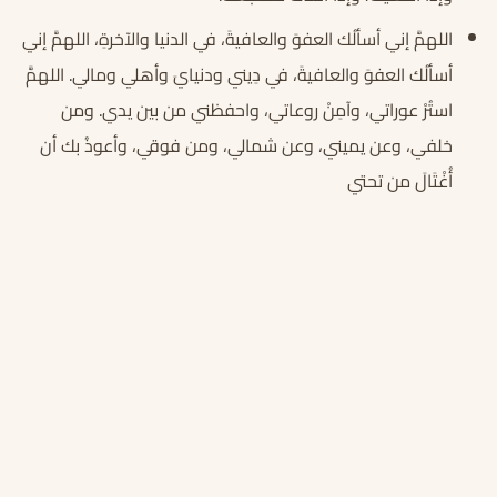
اللهمَّ إني أسألُك العفوَ والعافيةَ، في الدنيا والآخرةِ، اللهمَّ إني
أسألُك العفوَ والعافيةَ، في دِيني ودنيايَ وأهلي ومالي. اللهمَّ
استُرْ عوراتي، وآمِنْ روعاتي، واحفظني من بين يدي. ومن
خلفي، وعن يميني، وعن شمالي، ومن فوقي، وأعوذُ بك أن
أُغْتَالَ من تحتي