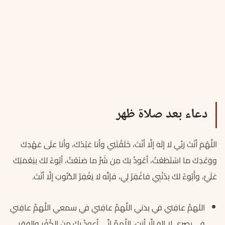
دعاء بعد صلاة ظهر
اللَّهُمَ أنْتَ رَبِّي لا إلَهَ إلَّا أنْتَ، خَلَقْتَنِي وأنا عَبْدُكَ، وأنا علَى عَهْدِكَ
ووَعْدِكَ ما اسْتَطَعْتُ، أعُوذُ بكَ مِن شَرِّ ما صَنَعْتُ، أبُوءُ لكَ بنِعْمَتِكَ
عَلَيَّ، وأَبُوءُ لكَ بذَنْبِي فاغْفِرْ لِي، فإنَّه لا يَغْفِرُ الذُّنُوبَ إلَّا أنْتَ.
اللَهمَّ عافِني في بدَني اللَّهمَّ عافِني في سمعي اللَّهمَّ عافِني
في بصري لا إلهَ إلَّا أنت، اللَّهمَّ إنِّي أعوذُ بِكَ منَ الكُفْرِ والفقرِ.