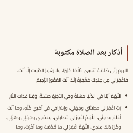
أذكار بعد الصلاة مكتوبة
اللهمَ إنِّي ظَلَمْتُ نَفْسِي ظُلْمًا كَثِيرًا، ولَا يَغْفِرُ الذُّنُوبَ إلَّا أنْتَ،
فَاغْفِرْ لي مِن عِندِكَ مَغْفِرَةً إنَّكَ أنْتَ الغَفُورُ الرَّحِيمُ.
اللَّهُمَ آتِنَا في الدُّنْيَا حَسَنَةً وفي الآخِرَةِ حَسَنَةً، وَقِنَا عَذَابَ النَّارِ.
رَبِّ اغْفِرْ لي خَطِيئَتي وجَهْلِي، وإسْرَافِي في أمْرِي كُلِّهِ، وما أنْتَ
أعْلَمُ به مِنِّي، اللَّهُمَّ اغْفِرْ لي خَطَايَايَ، وعَمْدِي وجَهْلِي وهَزْلِي،
وكُلُّ ذلكَ عِندِي، اللَّهُمَّ اغْفِرْ لي ما قَدَّمْتُ وما أخَّرْتُ، وما