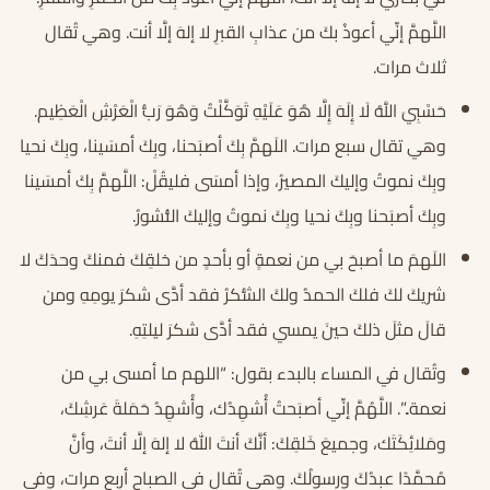
اللَّهمَّ إنِّي أعوذُ بكَ من عذابِ القبرِ لا إلهَ إلَّا أنت. وهي تُقال
ثلاث مرات.
حَسْبِيَ اللَّهُ لَا إِلَهَ إِلَّا هُوَ عَلَيْهِ تَوَكَّلْتُ وَهُوَ رَبُّ الْعَرْشِ الْعَظِيم.
وهي تقال سبع مرات. اللَهمَّ بِكَ أصبَحنا، وبِكَ أمسَينا، وبِكَ نحيا
وبِكَ نموتُ وإليكَ المصيرُ، وإذا أمسَى فليقُلْ: اللَّهمَّ بِكَ أمسَينا
وبِكَ أصبَحنا وبِكَ نحيا وبِكَ نموتُ وإليكَ النُّشورُ.
اللَهمَ ما أصبحَ بي من نعمةٍ أو بأحدٍ من خلقِكَ فمنكَ وحدَكَ لا
شريكَ لكَ فلكَ الحمدُ ولكَ الشُّكرُ فقد أدَّى شكرَ يومِهِ ومن
قالَ مثلَ ذلكَ حينَ يمسي فقد أدَّى شكرَ ليلتِهِ.
وتُقال في المساء بالبدء بقول: “اللهم ما أمسى بي من
نعمة..”. اللَّهُمَّ إنِّي أصبَحتُ أُشهِدُك، وأُشهِدُ حَمَلةَ عَرشِكَ،
ومَلائِكَتَك، وجميعَ خَلقِكَ: أنَّكَ أنتَ اللهُ لا إلهَ إلَّا أنتَ، وأنَّ
مُحمَّدًا عبدُكَ ورسولُكَ. وهي تُقال في الصباح أربع مرات، وفي