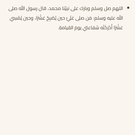
اللهم صل وسلم وبارك على نبيّنا محمد، قال رسول الله صلى
الله عليه وسلم: مَن صلى عَلَيَّ حين يُصْبِحُ عَشْرًا، وحين يُمْسِي
عَشْرًا أَدْرَكَتْه شفاعتي يومَ القيامةِ.