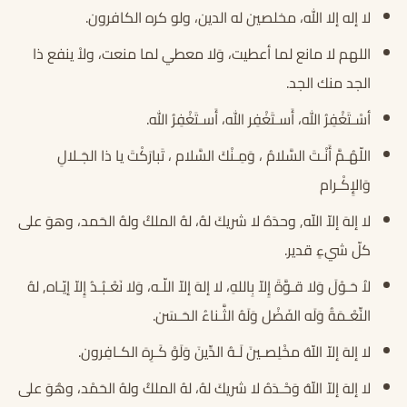
لا إله إلا الله، مخلصين له الدين، ولو كره الكافرون.
اللهم لا مانع لما أعطيت، وَلا معطي لما منعت، ولاْ ينفع ذا
الجد منك الجد.
أسْـتَغْفِرُ الله، أَسـتَغْفِر الله، أَسـتَغْفِرُ الله.
اللّهُـمَّ أَنْـتَ السَّلامُ ، وَمِـنْكَ السَّلام ، تَبارَكْتَ يا ذا الجَـلالِ
وَالإِكْـرام
لا إلهَ إلاّ اللّه, وحدَهُ لا شريكَ لهُ، لهُ الملكُ ولهُ الحَمد، وهوَ على
كلّ شيءٍ قدير.
لاُ حَـوْلَ وَلا قـوَّةَ إِلاّ بِاللهِ، لا إلهَ إلاّ اللّـه، وَلا نَعْـبُـدُ إِلاّ إيّـاه, لهُ
النِّعْـمَةُ وَلَه الفَضْل وَلَهُ الثَّـناءُ الحَـسَن.
لا إلهَ إلاّ اللّهُ مخْلِصـينَ لَـهُ الدِّينَ وَلَوْ كَـرِهَ الكـافِرون.
لا إلهَ إلاّ اللّهُ وَحْـدَهُ لا شريكَ لهُ، لهُ الملكُ ولهُ الحَمْد، وهُوَ على