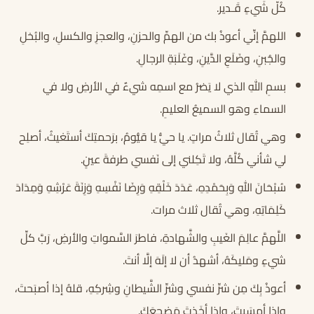
كُلّ شَيءٍ قَـدير.
اللهمَّ إنِّي أعوذُ بك من الهمِّ والحزنِ، والعجزِ والكسلِ، والبُخلِ
والجُبنِ، وضَلَعِ الدَّينِ، وغَلَبَةِ الرجالِ.
بسمِ اللهِ الذي لا يَضرُ مع اسمِه شيءٌ في الأرضِ ولا في
السماءِ وهو السميعُ العليمِ.
وهي تُقال ثلاثُ مراتٍ. يا حيُّ يا قيُّومُ، برَحمتِكَ أستَغيثُ، أصلِح
لي شأني كُلَّهُ، ولا تَكِلني إلى نَفسي طرفةَ عينٍ.
سُبْحَانَ اللهِ وَبِحَمْدِهِ، عَدَدَ خَلْقِهِ وَرِضَا نَفْسِهِ وَزِنَةَ عَرْشِهِ وَمِدَادَ
كَلِمَاتِهِ، وهي تُقال ثلاث مرات.
اللَّهمَّ عالِمَ الغَيبِ والشَّهادةِ، فاطرَ السَّمواتِ والأرضِ، رَبَّ كلِّ
شيءٍ ومَليكَهُ، أشهدُ أن لا إلَهَ إلَّا أنتَ.
أعوذُ بِكَ مِن شرِّ نفسي وشرِّ الشَّيطانِ وشِركِهِ، قلهُ إذا أصبَحتَ،
وإذا أمسَيتَ، وإذا أخَذتَ مَضجعَكَ.