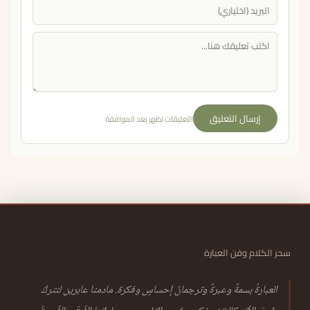
إرسال التعليق
التعليقات تظهر بعد الموافقة
سحر الكلام وفن العبارة
العبارةُ بسمةٌ وعبرةٌ وترجمانُ إحساسٍ وفكرة. مادمنا عابرين لنتركَ