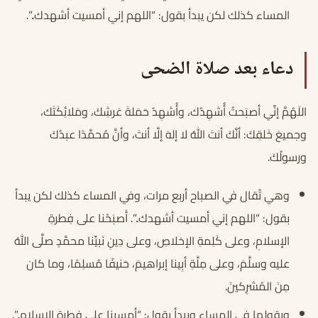
المساء كذلك لكن يبدأ بقول: “اللهم إني أمسيت أشهدك..”.
دعاء بعد صلاة الضحى
اللَهُمَّ إنِّي أصبَحتُ أُشهِدُك، وأُشهِدُ حَمَلةَ عَرشِكَ، ومَلائِكَتَك،
وجميعَ خَلقِكَ: أنَّكَ أنتَ اللهُ لا إلهَ إلَّا أنتَ، وأنَّ مُحمَّدًا عبدُكَ
ورسولُكَ.
وهي تُقال في الصباح أربع مرات، وفي المساء كذلك لكن يبدأ
بقول: “اللهم إني أمسيت أشهدك..”. أَصبَحْنا على فِطرةِ
الإسلامِ، وعلى كَلِمةِ الإخلاصِ، وعلى دِينِ نَبيِّنا محمَّدٍ صلَّى اللهُ
عليه وسلَّمَ، وعلى مِلَّةِ أبِينا إبراهيمَ، حَنيفًا مُسلِمًا، وما كان
مِنَ المُشرِكينَ.
ويقولها في المساء ويبدأ بقول: “أمسينا على فطرة الإسلام..”.