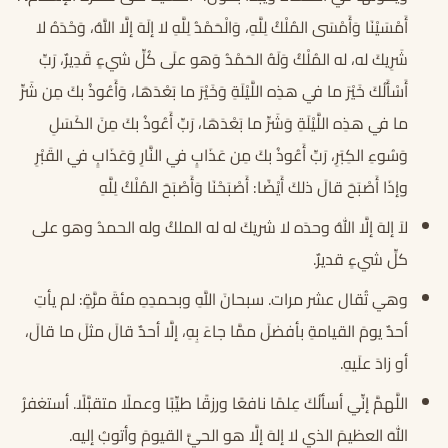
أَمْسَيْنَا وَأَمْسَى المُلْكُ لِلَّهِ، وَالْحَمْدُ لِلَّهِ لا إلَهَ إلَّا اللَّهُ، وَحْدَهُ لا
شَرِيكَ له، له المُلْكُ وَلَهُ الحَمْدُ وَهو علَى كُلِّ شيءٍ قَدِيرٌ، رَبِّ
أَسْأَلُكَ خَيْرَ ما في هذِه اللَّيْلَةِ وَخَيْرَ ما بَعْدَهَا، وَأَعُوذُ بكَ مِن شَرِّ
ما في هذِه اللَّيْلَةِ وَشَرِّ ما بَعْدَهَا، رَبِّ أَعُوذُ بكَ مِنَ الكَسَلِ
وَسُوءِ الكِبَرِ، رَبِّ أَعُوذُ بكَ مِن عَذَابٍ في النَّارِ وَعَذَابٍ في القَبْرِ
وإذَا أَصْبَحَ قالَ ذلكَ أَيْضًا: أَصْبَحْنَا وَأَصْبَحَ المُلْكُ لِلَّهِ
لاَ إلهَ إلَّا اللهُ وحدَه لا شريكَ له له الملكُ وله الحمدُ وهو على
كلِّ شيءٍ قديرٌ.
وهي تُقال عشر مرات. سبحانَ اللَّهِ وبحمدِهِ مئةَ مرَّةٍ: لم يأتِ
أحدٌ يومَ القيامةِ بأفضلَ ممَّا جاءَ بِهِ، إلَّا أحدٌ قالَ مثلَ ما قالَ،
أو زادَ علَيهِ.
اللَّهمَّ إنِّي أسألُكَ عِلمًا نافعًا ورزقًا طيِّبًا وعملًا متقبَّلًا. أستغفرُ
اللهَ العظيمَ الذي لا إلهَ إلَّا هو الحيَّ القيومَ وأتوبُ إليه.