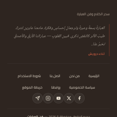
سحر الكلام وفن العبارة
العبارةُ بسمةٌ وعبرةٌ وترجمانُ إحساسٍ وفكرة. مادمنا عابرين لنتركَ
طيبَ الأثر كالنقشِ ذكرى. فبين القلوبِ — عباراتنا الأرقّ والأصدقُ
تخبرُ عنّا..
ثناء درويش
الرئيسية
من نحن
اتصل بنا
شروط الاستخدام
سياسة الخصوصية
روابطنا
خريطة الموقع
جميع الحقوق محفوظة © 2026 —
فن العبارات