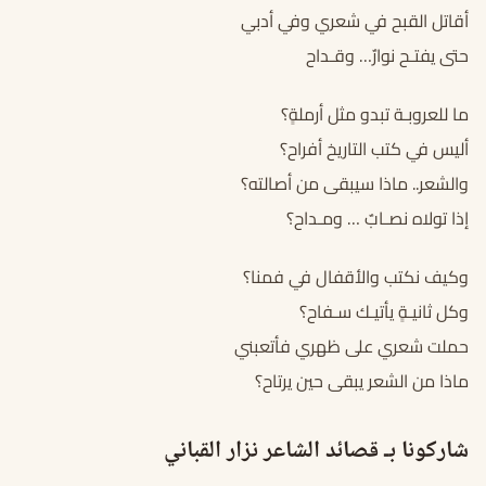
أقاتل القبح في شعري وفي أدبي
حتى يفتـح نوارٌ… وقـداح
ما للعروبـة تبدو مثل أرملةٍ؟
أليس في كتب التاريخ أفراح؟
والشعر.. ماذا سيبقى من أصالته؟
إذا تولاه نصـابٌ … ومـداح؟
وكيف نكتب والأقفال في فمنا؟
وكل ثانيـةٍ يأتيـك سـفاح؟
حملت شعري على ظهري فأتعبني
ماذا من الشعر يبقى حين يرتاح؟
شاركونا بـ قصائد الشاعر نزار القباني