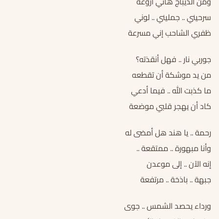
ومن الديباج هاتي أروعه
سرحيني .. جمليني .. لوني
ظفري الشاحب إني مسرعة
جوربي نار .. فهل أنقذته؟
من يد موشكة أن تقطعه
ما كذبت الله .. فيما أدعي
كاد أن يهجر قلبي موضعة
رحمة .. يا هند هل أمضى له
وأنا مبهورة .. ممتقعة ..
إنه الآن .. إلى موعدن
جبهة .. باذخة .. مرتفعة
ورداء يحصد الشمس .. جوى