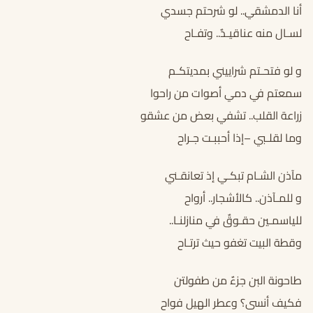
أنا الدمشقي.. لو شرحتم جسدي
لسـال منه عناقيـدٌ.. وتفـاح
و لو فتحـتم شراييني بمديتكـم
سمعتم في دمي أصوات من راحوا
زراعة القلب.. تشفي بعض من عشقو
وما لقلـبي –إذا أحببـت جـراح
مآذن الشـام تبكـي إذ تعانقـني
و للمـآذن.. كالأشجار.. أرواح
للياسمـين حقـوقٌ في منازلنـا..
وقطة البيت تغفو حيث ترتـاح
طاحونة البن جزءٌ من طفولتن
فكيف أنسى؟ وعطر الهيل فواح