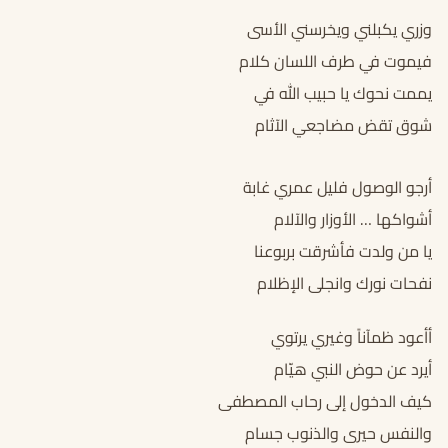
وزري يكبلني ويخرسني الأسى
فيموت في طرف اللسان كلام
يممت نحوك يا حبيب الله في
شوق تقض مضاجعي الآثام
أرجو الوصول فليل عمري غابة
أشواكها … الأوزار والآلام
يا من ولدت فأشرقت بربوعنا
نفحات نورك وانجلى الإظلام
أأعود ظمآناً وغيري يرتوي
أيرد عن حوض النبي هيّام
كيف الدخول إلى رحاب المصطفى
والنفس حيرى والذنوب جسام