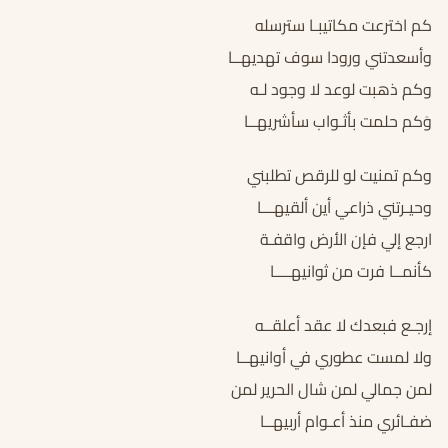
كم اخترعت مكاتيبـا سترسله
وأسعدتني ورودا سوف تهديهــا
وكم ذهبت لوعد لا وجود لـه
وَكم حلمت بأثـواب سأشريهــا
وكم تمنيت لو للرقص تطلبني
وحيـرتني ذراعي أين ألقيهـــا
ارجع إلي فإن الأرض واقفـة
كأنمــا فرت من ثوانيهــــا
إرجـع فبعدك لا عقد أعلقــه
ولا لمست عطوري في أوانيهــا
لمن جمالي لمن شال الحرير لمن
ضفـائري منذ أعـوام أربيهــا