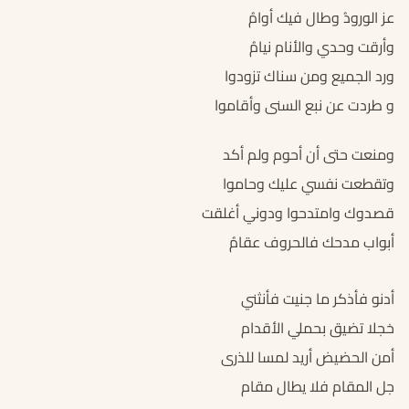
عز الورودُ وطال فيك أوامُ
وأرقت وحدي والأنام نيامُ
ورد الجميع ومن سناك تزودوا
و طردت عن نبع السنى وأقاموا
ومنعت حتى أن أحوم ولم أكد
وتقطعت نفسي عليك وحاموا
قصدوك وامتدحوا ودوني أغلقت
أبواب مدحك فالحروف عقامُ
أدنو فأذكر ما جنيت فأنثني
خجلا تضيق بحملي الأقدام
أمن الحضيض أريد لمسا للذرى
جل المقام فلا يطال مقام