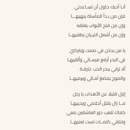
أنـا أحبك حاول أن تسـاعدني
فإن من بـدأ المأساة ينهيهـــا
وإن من فتح الأبواب يغلقه
وإن من أشعل النيـران يطفيهــا
يا من يدخن في صمت ويتركني
في البحر أرفع مرسـاتي وألقيهـا
ألا تراني ببحر الحب غارقـة
والموج يمضغ آمـالي ويرميهــا
إنزل قليلا عن الأهداب يا رجل
مــا زال يقتل أحلامي ويحييهـا
كفاك تلعب دور العاشقين معي
وتنتقي كلمــات لست تعنيهــا