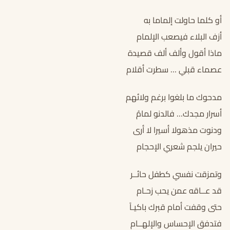
أو كلما حاولت إلماما به
أزف البلاء فيصعب الإلمام
ماذا أقول وألف ألف قصيدة
عصماء قبلي … سطرت أقلام
مدحوك ما بلغوا برغم ولائهم
أسرار مجدك… فالدنو لمامُ
ودنوت مذهولا أسيرا لا أرى
حيران يلجم شعري الإحجام
وتمزقت نفسي كطفل حائــر
قد عــاقه عمن يحب زحـام
حتى وقفت أمام قبرك باكيـاً
فتدفق الإحساس والإلهــام