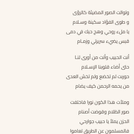
وتوالت الصور المضيئة كالرؤى
و طوى الفؤاد سكينة وسـلام
يا ملء روحي وهج حبك في دمى
قبس يضيء سريرتي وزمـام
أنت الحبيب وأنت من أورى لنـا
حتى أضاء قلوبنا الإسـلام
حوربت لم تخضع ولم تخش العدى
من يحمه الرحمن كيف يضام
وملأت هذا الكون نورا فاختفت
صور الظلام وقوضت أصنام
الحزن يملأ يا حبيب جوارحي
فالمسلمون عن الطريق تعاموا