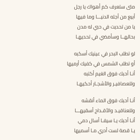
متى ستعرف كم أهواك يا رجل
أبيع من أجله الدنيـــا وما فيها
يا من تحديت في حبي له مدن
بحالهــا وسأمضي في تحديهـا
لو تطلب البحر في عينيك أسكبه
أو تطلب الشمس في كفيك أرميها
أنـا أحبك فوق الغيم أكتبه
وللعصافيـر والأشجـار أحكيهـا
أنـا أحبك فوق الماء أنقشه
وللعناقيـد والأقـداح أسقيهـــا
أنـا أحبك يـا سيفـا أسال دمي
يـا قصة لست أدري مـا أسميها