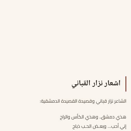
اشعار نزار القباني
الشاعر نزار قباني وقصيدة القصيدة الدمشقية:
هذي دمشق.. وهذي الكأس والراح
إني أحب… وبعـض الحـب ذباح