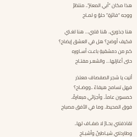
هذا مكان “أبي المعتز”.. منتظرٌ
ووجه “فائزةٍ” حلوٌ و لمـاح
هنا جذوري.. هُنا قلبي… هنا لغـتي
فكيف أوضح؟ هل في العشق إيضاح؟
كم من دمشقيةٍ باعـت أسـاوره
حتى أغازلها… والشعـر مفتـاح
أتيت يا شجر الصفصاف معتذر
فهل تسامح هيفاءٌ ..ووضـاح؟
خمسون عاماً.. وأجزائي مبعثرةٌ..
فوق المحيط.. وما في الأفق مصباح
تقاذفتني بحـارٌ لا ضفـاف لها..
وطاردتني شيـاطينٌ وأشبـاح