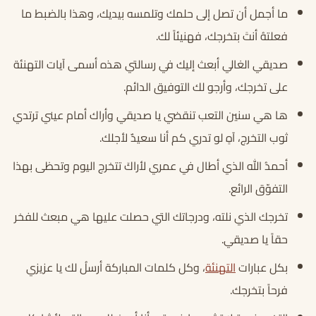
ما أجمل أن تصل إلى حلمك وتلمسه بيديك، وهذا بالضبط ما
فعلتهُ أنتَ بتخرجك، فهنيئاً لك.
صديقي الغالي أبعث إليك في رسالتي هذه أسمى آيات التهنئة
على تخرجك، وأرجو لك التوفيق الدائم.
ها هي سنين التعب تنقضي يا صديقي وأراك أمام عيني ترتدي
ثوب التخرج، آهٍ لو تدري كم أنا سعيدٌ لأجلك.
أحمدُ الله الذي أطال في عمري لأراكَ تتخرج اليوم وتحظى بهذا
التفوّق الرائع.
تخرجك الذي نلته، ودرجاتك التي حصلت عليها هي مبعث للفخر
حقاً يا صديقي.
بكل عبارات
التهنئة
، وكل كلمات المباركة أرسلُ لك يا عزيزي
فرحاً بتخرجك.