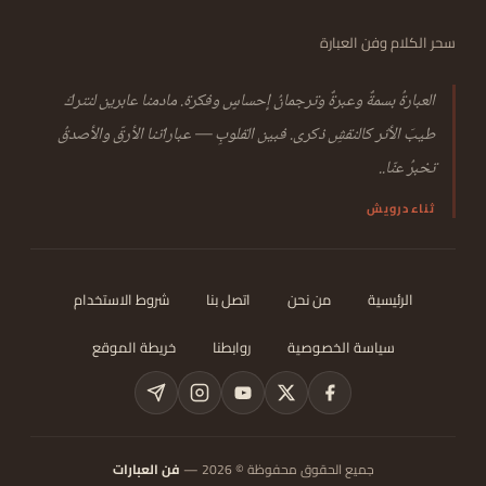
سحر الكلام وفن العبارة
العبارةُ بسمةٌ وعبرةٌ وترجمانُ إحساسٍ وفكرة. مادمنا عابرين لنتركَ
طيبَ الأثر كالنقشِ ذكرى. فبين القلوبِ — عباراتنا الأرقّ والأصدقُ
تخبرُ عنّا..
ثناء درويش
الرئيسية
من نحن
اتصل بنا
شروط الاستخدام
سياسة الخصوصية
روابطنا
خريطة الموقع
جميع الحقوق محفوظة © 2026 —
فن العبارات