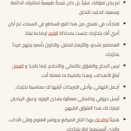
لم يكن تفوّقك عبثياً، بل كان نتيجةً طبيعيةً لمثابرتك الدائمة
وسعيك الحثيث للتخرّج.
تفاجأت في نفسي من هذا النور الساطعِ في السماء، لم أكن
أدري أنك بتخرّجك جلستَ بمحاذاة
القمر
لإضاءة ليلنا.
العصافير تشدو، والأزهار تتمايل، والكونُ بأسرهِ يبتهج فرحاً
بتخرّجك.
ليس النجاح والتفوّق بالأماني والأحلام، إنما بالجدّ و
العمل
تُبلغُ الأهداف، وهذا بالضبط ما فعلتهُ أنت.
أجمل التهاني، وأحلى التبريكات أزفّها لك بمناسبةِ تخرّجك.
أرسل حروفي وكلماتي معطّرة بشذى الورود وعبقِ الرياحين
لتبارك لك هذا التفوّق المُبهج.
هنيئاً
لوالديكَ
بهذا التاج المرصّع بجواهر العلومِ ولآلئ الآداب،
والذي ألبَستهما إياهُ بتخرّجك.