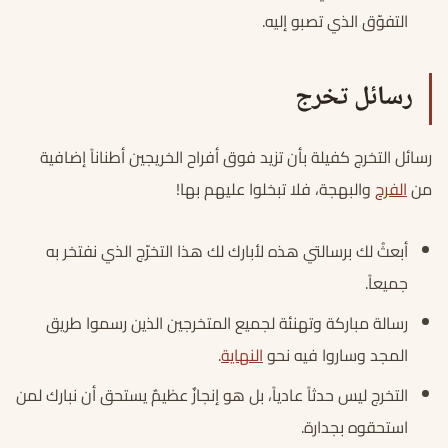
التفوّق الذي تصبو إليه.
رسائل تخرج
رسائل التخرج كفيلة بأن تزيد فوق أفراح الخريجين أطناناً إضافية
من
الفرح
والبهجة، فلا تبخلوا عليهم بها!
أبعثُ لك برسالتي هذه لأبارك لك هذا التخرّج الذي نفتخر به
جميعاً.
رسالة مباركة وتهنئة لجميع المتخرجين الذين رسموا طريق
المجد وساروا فيه نحو
النهاية
.
التخرج ليس حدثاً عادياً، بل هو إنجازٌ عظيمٌ يستحق أن نبارك لمن
استحقوه بجدارة.