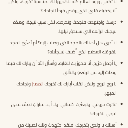
لا تكفي ورود العالم كله لأهديها لك بمناسبة تخرجك، ولكن
ألا يكفيك قلبي الذي يرقص فرحاً لنجاحك؟
درستَ واجتهدت فنجحتَ وتخرجت، لكل سببٍ نتيجة، وهذه
نتيجتك الرائعة التي تستحقّ نيلها.
لا أدري هل أهنئك بالمجد الذي وصلت إليه؟ أم أهنّئ المجد
بتفوقك العظيم الذي أُضيفَ لسجلّاته؟
يا أجمل خرّيج، أنا فخورٌ بك للغاية، وأسأل الله أن يبارك لكَ فيما
وصلتَ إليه من الرفعةِ والتألّق.
يا روح الروح ونبض القلب أبارك لك تخرجك
المميز
ونجاحك
المبهر.
تناثرت حروفي، وتبعثرت كلماتي، ولا أجد عباراتٍ تصفُ مدى
فرحي بتخرّجك!
أهنئك يا ولدي بتخرجك، فلقد اجتهدتَ ونلت نصيبكَ من