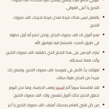
التخرج يا أغلى الغوالي.
بالفعل ليس هناك فرحة تعدل فرحة تخرجك، الف مبروك
التخرج.
نعم أقول لك الف مبروك النجاح، ولكن اعلم أنه أول خطوة
في طريق المجد، فاستمرّ فيه بتوفيق الله.
تبارك الرحمن على هذا النجاح الذي حققته، الف مبروك التخرج،
وأنت فعلاً تستحقّه.
تفوّقك بثّ الأمل في نفوسنا، الف مبروك التخرج، ونتمنى لك
مزيداً من النجاح طيلةَ حياتك.
لقد تقاسمنا سوياً ألم
السهر
وتعب الدراسة، وها نحن اليوم
نحقق الحلم، لذلك أقول لنفسي ولك: الف مبروك التخرج.
من كل قلبي العامر بمحبتك أهتف: الف مبروك التخرج يا أعز