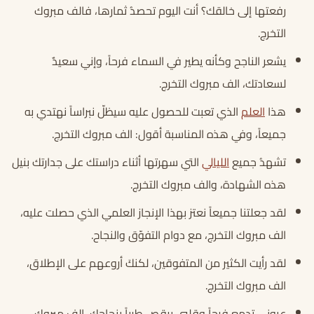
رفعتها إلى خالقك؟ أنت اليوم تحصدُ ثمارها، فالف مبروك
التخرج.
يشعر الناجح وكأنه يطير في السماء فرحاً، وإني سعيدٌ
لسعادتك، الف مبروك التخرج.
هذا
العلم
الذي تعبت للحصول عليه سيظلّ نبراساً نهتدي به
جميعاً، وفي هذه المناسبة أقول: الف مبروك التخرج.
تشهدُ جميع
الليالي
التي سهرتها أثناء دراستك على جدارتك بنيل
هذه الشهادة، والف مبروك التخرج.
لقد جعلتنا جميعاً نعتز بهذا الإنجاز العلمي الذي حصلت عليه،
الف مبروك التخرج، مع دوام التفوّق والنجاح.
لقد رأيت الكثير من المتفوقين، لكنكَ أروعهم على الإطلاق،
الف مبروك التخرج.
عيوني تدمع فرحاً وقلبي يرقص طرباً بنجاحك، الف مبروك