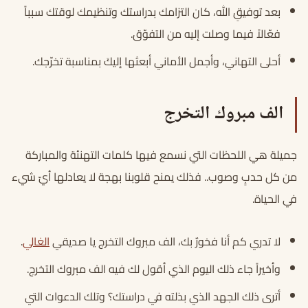
بعد توفيقِ الله، كان التزامك بدراستك وتنظيمك لوقتك سبباً
فعّالاً فيما وصلت إليه من التفوّق.
أحلى التهاني، وأجمل الأماني أبعثها إليكَ بمناسبة تخرّجك.
الف مبروك التخرج
جميلة هي اللحظات التي نسمع فيها كلمات التهنئة والمباركة
من كل حدبٍ وصوب.. فذلك يمنح قلوبنا بهجة لا يعادلها أيّ شيء
في الحياة.
لا تدري كم أنا فخورٌ بك، الف مبروك التخرج يا صديقي
الغالي
.
وأخيراً جاء ذلك اليوم الذي أقول لك فيه الف مبروك التخرج.
أترى ذلك الجهد الذي بذلته في دراستك؟ وتلك الدعوات التي