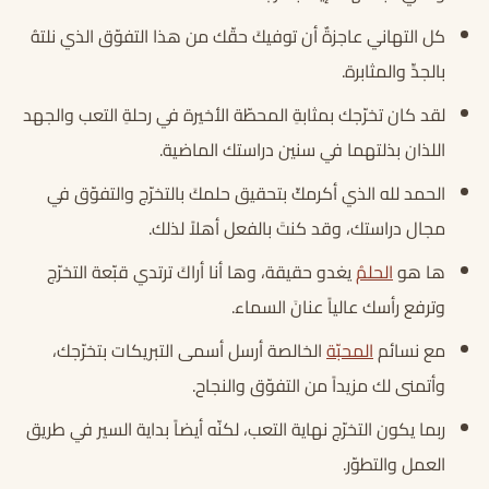
كل التهاني عاجزةٌ أن توفيكَ حقّك من هذا التفوّق الذي نلتهُ
بالجدِّ والمثابرة.
لقد كان تخرّجك بمثابةِ المحطّة الأخيرة في رحلةِ التعب والجهد
اللذان بذلتهما في سنين دراستك الماضية.
الحمد لله الذي أكرمكّ بتحقيق حلمكَ بالتخرّج والتفوّق في
مجال دراستك، وقد كنتَ بالفعل أهلاً لذلك.
ها هو
الحلمُ
يغدو حقيقة، وها أنا أراكَ ترتدي قبّعة التخرّج
وترفع رأسك عالياً عنانَ السماء.
مع نسائم
المحبّة
الخالصة أرسل أسمى التبريكات بتخرّجك،
وأتمنى لك مزيداً من التفوّق والنجاح.
ربما يكون التخرّج نهاية التعب، لكنّه أيضاً بداية السير في طريق
العمل والتطوّر.