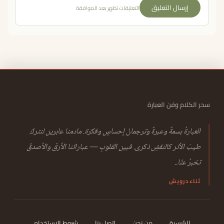
إرسال التعليق
التعليقات تظهر بعد الموافقة
سحر الكلام وفن العبارة
العبارةُ بسمةٌ وعبرةٌ وترجمانُ إحساسٍ وفكرة. مادمنا عابرين لنتركَ
طيبَ الأثر كالنقشِ ذكرى. فبين القلوبِ — عباراتنا الأرقّ والأصدقُ
تخبرُ عنّا..
ثناء درويش
الرئيسية
من نحن
اتصل بنا
شروط الاستخدام