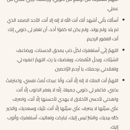
عملي.
أسألك بأني أشهد أنك أنت الله لا إله إلا أنت. الأحد الصمد الذي
لم يلد ولم يولد، ولم يكن له كفوًا أحد، أن تغفر لى ذنوبي إنك
أنت الغفور الرحيم.
اللهمّ إنّي أستغفرك لكلّ ذنبٍ يمحق الحسنات، ويضاعف
السّيّئات. ويحلّ النّقمات، ويغضبك يا ربّ، اللهمّ اغفره لي.
وتغمّدني برحمتك، يا أرحم الرّاحمين.
اللهمَّ أنت الملك لا إله إلَّا أنت، وأنا عبدك لُمتُ نفسي، واعترفتُ
بذنبي، فاغفر لي ذنوبي جميعًا، إنَّه لا يغفر الذنوب إلَّا أنت.
واهدني لأحسن الأخلاق لا يهدي لأحسنها إلَّا أنت، واصرف
عنّي سيِّئها لا يصرف عنّي سيِّئها إلَّا أنت، لبَّيك وسعديك، والخير
كلُّه بيديك، والشرُّ ليس إليك، تباركت وتعاليت، أستغفرك وأتوب
إليك.