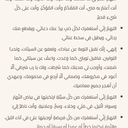
أنت أعلمُ به مني، أنت المُقَدِّمُ وأنت المُؤخِّرُ، وأنت على كلِّ
شيءٍ قديرٌ.
اللهمّ إنّي أستغفرك لكلّ ذنبٍ يردّ عنك دعائي. ويقطع منك
رجائي، ويطيل في سخط عنائي.
إلهي، إنَّك تقبل التوبة عن عبادك، وتعفو عن السيئات، وتحبُّ
التوابين، فاقبل توبتي كما وَعَدت. واعفُ عن سيئاتي كما
ضَمِنت، وأوجب لي محبتك كما شَرَطت، ولك يا رب شرطي ألَّا
أعود في مكروهك، وضماني ألَّا أرجع في مذمومك، وعهدي
أن أهجر جميع معاصيك.
اللهمَّ إنِّي أستغفرك من كلِّ سيِّئةٍ ارتكبتها في بياض النَّهار
وسواد الَّليل، في مَلَئٍ، وخلاء، وسرٍّ، وعلانيةٍ، وأنت ناظرٌ إليَّ.
اللهمَّ إنِّي أستغفرك من كلِّ فريضةٍ أوجبتها عليَّ في آناء الليل،
والنَّهار تركتها خطأً أو عمداً أو نسياناً أو جهلاً.