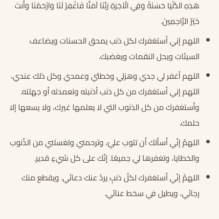
هَذِهِ الدُّنْيَا حَسَنَةً وَفِي الْآخِرَةِ رَبَّنَا آمَنَّا فَاغْفِرْ لَنَا وَارْحَمْنَا وَأَنتَ
خَيْرُ الرَّاحِمِينَ.
اللهم إني أستغفرك لكل ذنب يمحق الحسنات ويضاعف
السيئات ويحل النقمات ويغضبك.
اللهم أغفر لي جدي وهزلي وخطئي وعمدي وكل ذلك عندي،
اللهم إني أستغفرك من كل ذنب أذنبته وتعمدته أو جهلته.
وأستغفرك من كل الذنوب التي لا يعلمها غيرك، ولا يسعها إلا
حلمك.
اللهمّ إنّي أسألك أن تتوب عليّ، وترحمني وتغسلني من الذّنوب
والخطايا، وتغفرها لي جميعًا. إنّك على كل شيءٍ قدير.
اللهمّ إنّي أستغفرك لكلّ ذنبٍ يردّ عنك دعائي. ويقطع منك
رجائي، ويطيل في سخط عنائي.