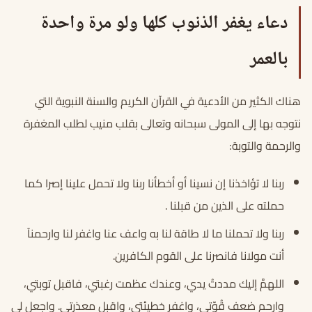
دعاء يغفر الذنوب كلها ولو مرة واحدة
بالعمر
هناك الكثير من الأدعية في القرآن الكريم والسنة النبوية التي
نتوجه بها إلى المولى سبحانه وتعالى بقلب منيب لطلب المغفرة
والرحمة والتوبة:
ربنا لا تؤاخذنا إن نسينا أو أخطأنا ربنا ولا تحمل علينا إصرا كما
حملته على الذين من قبلنا .
ربنا ولا تحملنا ما لا طاقة لنا به واعف عنا واغفر لنا وارحمنآ
أنت مولانا فانصرنا على القوم الكافرين.
اللهمَّ إليك مددتُ يدي، وعندك عظمت رغبتي، فاقبل توبتي،
وارحم ضعف قُوّتي، واغفر خطيئتي، واقبل معذرتي. واجعل لي