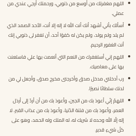
اللهم مغفرتك من أوسع من ذنوبي، ورحمتك أرجي عندي من
عملي.
أسألك بأني أشهد أنك أنت الله لا إله إلا أنت، الأحد الصمد الذي
لم يلد ولم يولد، ولم يكن له كفوًا أحد، أن تغفر لى ذنوبي إنك
أنت الغفور الرحيم.
اللهم إني أستغفرك من النعم التي أنعمت بها علي فاستعنت
بها على معاصيك.
رب أدخلني مدخل صدق وأخرجنى مخرج صدق، وأجعل لي من
لدنك سلطانًا نصيرًا.
اللهمّ إنّي أعوذ بك من الجبن، وأعوذ بك من أن أردّ إلى أرذل
العمر، وأعوذ بك من فتنة الدّنيا، وأعوذ بك من عذاب القبر، لا
إله إلّا الله وحده لا شريك له، له الملك وله الحمد، وهو على
كلّ شيءٍ قدير.