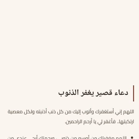
دعاء قصير يغفر الذنوب
اللهم إني أستغفرك وأتوب إليك من كل ذنب أذنبته ولكل معصية
ارتكبتها.. فأغفر لي يا أرحم الراحمين.
اللهم مغفرتك من أوسع من ذنوبي، ورحمتك أرجي عندي من