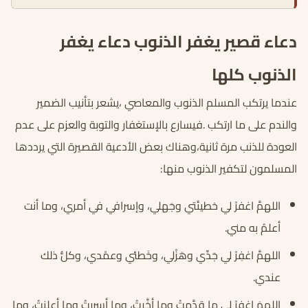
دعاء قصير يغفر الذنوب دعاء يغفر
الذنوب كلها
عندما يرتكب المسلم الذنوب والمعاصي ،يشعر بتأنيب الضمير
والندم على ما ارتكب .فيسارع بالإستغفار والتوبة والعزم على عدم
العودة للذنب مرة ثانية،وهناك بعض الأدعية القصيرة التي يرددها
المسلمون لتكفير الذنوب منها:
اللهمَّ اغفرْ لي خطيئَتي وجَهلي، وإسرافي في أمري، وما أنت
أعلمُ به مني.
اللهمَّ اغفِرْ لي جَدِّي وهَزْلي، وخَطئي وعمْدي، وكلُّ ذلك
عندي.
اللهمَ اغفرْ لي ما قدَّمتُ وما أخَّرتُ، وما أسررتُ وما أعلنتُ، وما