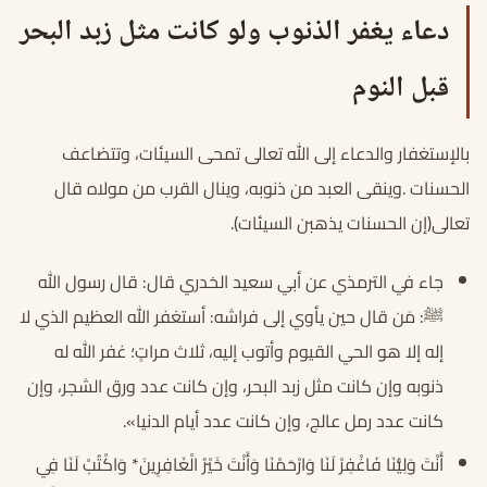
دعاء يغفر الذنوب ولو كانت مثل زبد البحر
قبل النوم
بالإستغفار والدعاء إلى الله تعالى تمحى السيئات، وتتضاعف
الحسنات .وينقى العبد من ذنوبه، وينال القرب من مولاه قال
تعالى(إن الحسنات يذهبن السيئات).
جاء في الترمذي عن أبي سعيد الخدري قال: قال رسول الله
ﷺ: مَن قال حين يأوي إلى فراشه: أستغفر الله العظيم الذي لا
إله إلا هو الحي القيوم وأتوب إليه، ثلاث مراتٍ؛ غفر الله له
ذنوبه وإن كانت مثل زبد البحر، وإن كانت عدد ورق الشجر، وإن
كانت عدد رمل عالج، وإن كانت عدد أيام الدنيا».
أَنْتَ وَلِيُّنَا فَاغْفِرْ لَنَا وَارْحَمْنَا وَأَنْتَ خَيْرُ الْغَافِرِينَ* وَاكْتُبْ لَنَا فِي