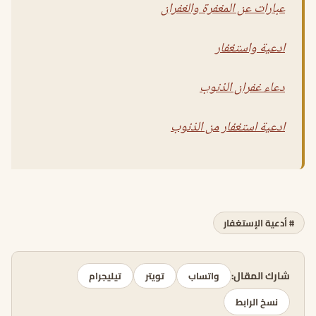
عبارات عن المغفرة والغفران
ادعية واستغفار
دعاء غفران الذنوب
ادعية استغفار من الذنوب
# أدعية الإستغفار
شارك المقال:
واتساب
تويتر
تيليجرام
نسخ الرابط