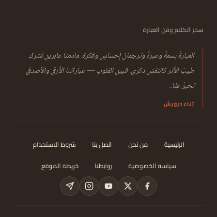
سحر الكلام وفن العبارة
العبارةُ بسمةٌ وعبرةٌ وترجمانُ إحساسٍ وفكرة. مادمنا عابرين لنتركَ
طيبَ الأثر كالنقشِ ذكرى. فبين القلوبِ — عباراتنا الأرقّ والأصدقُ
تخبرُ عنّا..
ثناء درويش
الرئيسية
من نحن
اتصل بنا
شروط الاستخدام
سياسة الخصوصية
روابطنا
خريطة الموقع