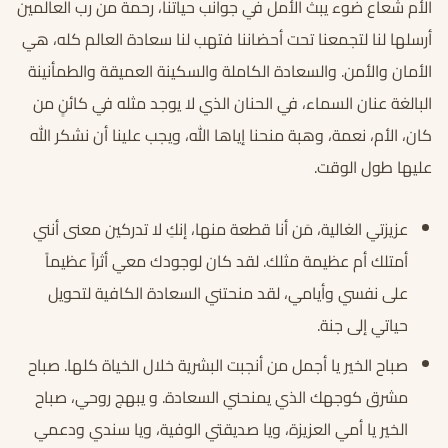
الأم شعاع ضوء يبث الأمل في جوانب حياتنا، رحمة من رب العالمين
أرسلها لنا لتجمعنا تحت أحضاننا فتهب لنا سعادة العالم كله، هي
الأمان والأمن. والسعادة الكاملة والسكينة العميقة والطمأنينة
البالغة عنان السماء، في الحنان الذي لا يوجد مثله في كائنٍ من
كان، الأم، نعمة، وهبة منحنا إياها الله، ويجب علينا أن نشكر الله
عليها طول الوقت.
عزيزتي الغالية، مَن أنا قطعة منها، إنكِ لا تدركين معنى أنني
أمتلك أم عظيمة مثلك. لقد كان لوجودك معي أثراً عظيماً
على نفسي وأيامي، لقد منحتني السعادة الكافية لتحويل
حياتي إلى جنة.
صباح الخير يا أجمل من أنجبت البشرية خلال الخياة كلها. صباح
مشرق كوجهك الذي يمنحني السعادة. و يبهج روحي، صباح
الخير يا أمي العزيزة، ويا صديقتي الوفية، ويا سندي ودعمي