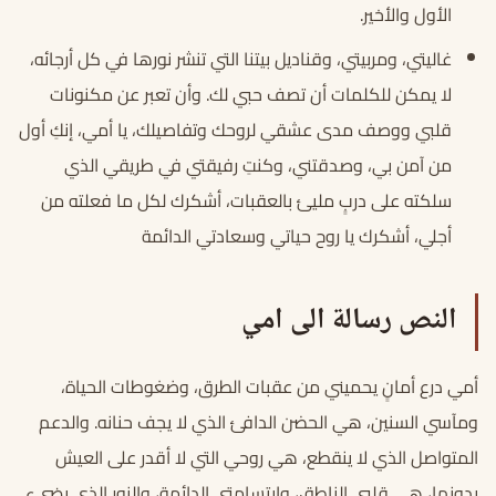
الأول والأخير.
غاليتي، ومربيتي، وقناديل بيتنا التي تنشر نورها في كل أرجائه،
لا يمكن للكلمات أن تصف حبي لك. وأن تعبر عن مكنونات
قلبي ووصف مدى عشقي لروحك وتفاصيلك، يا أمي، إنكِ أول
من آمن بي، وصدقتني، وكنتِ رفيقتي في طريقي الذي
سلكته على دربٍ مليئ بالعقبات، أشكرك لكل ما فعلته من
أجلي، أشكرك يا روح حياتي وسعادتي الدائمة
النص رسالة الى امي
أمي درع أمانٍ يحميني من عقبات الطرق، وضغوطات الحياة،
ومآسي السنين، هي الحضن الدافئ الذي لا يجف حنانه. والدعم
المتواصل الذي لا ينقطع، هي روحي التي لا أقدر على العيش
بدونها، هي قلبي الناطق، وابتسامتي الدائمة، والنور الذي يضيء