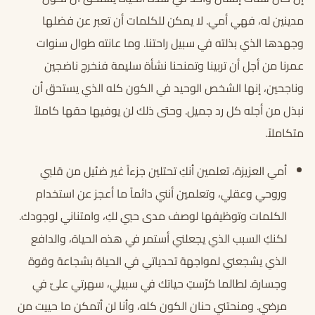
مدينين له، فهي أمي. لا يمكن للكلمات أن تعبر عن فضلها
وجهدها الذي بذلته في سبيل راحتنا. وما عانته طوال سنوات
عمرنا من أجل أن تربينا وتمنحنا نشأة سليمة فنخرج ناضجين
وناجحين، إنها الشخص الوحيد في الكون كله الذي يستحق أن
نبذل من أجله كل رد جميل. وحتى ذلك لن يوفيها حقها كاملاً
متكاملاً.
أمي العزيزة، تعلمين أنكِ تحتلين جزءاً غير ضئيل من قلبي
وروحي وعقلي، وتعلمين أنني دائماً ما أعجز عن استخدام
الكلمات وتوظيفها لوصف مدى حبي لكِ، وامتناني لوجودك.
لكنكِ السبب الذي يجعلني أستمر في هذه الحياة، والدافع
الذي يشجعني لمواجهة تحدياتي في الحياة بشجاعة وقوة
وجسارة. لطالما كرّستِ حياتك في سبيلي، سهرتي علىّ في
مرضي. ومنحتني حنان الكون كله، وأنا لن أتمكن ما حييت من