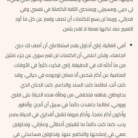
لي دربي ومسيرتي ويمنحني الثقة الكاملة في نفسي وفي
قدراتي، وربما لن يسع للكلمات أن تصف وتعبر عن كل ما أود
التعبير عنه، لكنها نعمة لا تقدر بثمن.
أمي الغالية، إنني أحاول بقدر استطاعتي أن أصف لكِ حبي
اتجاهك، ولكن اعلمي أن الكلمات لن تعبر سوى عن جزء ضئيل
من ما أكنّه لكِ في الحقيقة. إنني فكرت كثيراً في الأوقات
الماضية عن أكثر شخص أنا ممتن لوجوده في حياتي، وقد
كنتِ أنتِ، لطالما كنتِ السند والداعم، كنتِ الحنان الذي
يحاوطني بلطفه فتخففي من وطأة هذه الحياة على قلبي
وروحي، لطالما جاهدتِ دائماً في سبيل أن أنجح، وأتطور.
وأكون أكثر نضجاً، وأكثر مرونة لتقبل أقداري في الحياة بصدر
رحب، كما كنتِ دائماً ما تتقبلين أخطائي وعثراتي، وتحاولين
معي في إصلاحها والتكفير عنها. وتحاولين مساعدتي في