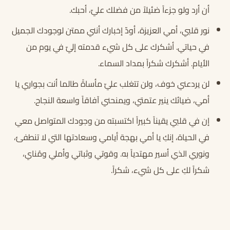
أن أرد ولو جزءاً ضئيلاً من فضلك عليّ، أحبك.
نور قلبي، أمي العزيزة، أودّ إخبارك أنني ممتن لوجودك الجميل
في حياتي. أشكرك على كل شيء قدمته إليّ في يوم من
الأيام. أشكرك شكراً بمداد السماء.
لن يردعني خوف، ولن تتغلب عليّ مأساةً طالما أنت بجواري يا
أمي، ضيائك ينير عتمتي، ويمنحني آفاقاً واسعة النجاح.
إن في قلبي يقيناً كبيراً اكتسبته من وجودك المتواصل معي
في الحياة، إنكِ يا أمي بهجة أيامي وسعادتها التي لا تنطفئ،
ونوري الذي أسير مهتدياً به. وقوتي وثباتي وأملي ومُناي،
شكراً لكِ على كل شيء، شكراً.