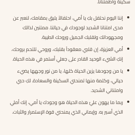
سكينة واطمئناناً.
إننا اليوم نحتفل بكِ يا أمي، احتفالاً يليق بمقامك، لنعبر عن
مدى امتنانا الشديد لوجودك في حياتنا. ممتنين لذاتك
ومجهوداتك ولقلبك الجميل وروحك الطيبة.
أمي العزيزة، إن قلبي معقوداً بقلبك، وروحي تلتحم بروحك،
إنكِ الشيء الوحيد القادر على جعلي أستمر في هذه الحياة.
يا من وجودها يزين الحياة كلها، يا من نور وجهها يضيء
حياتي، وكلمة منها تمنحني السكينة والسعادة. لكِ حبي
وامتناني الشديد.
ربما ما يهون عليّ هذه الحياة هو وجودك يا أمي، إنك أملي
الذي أسير به. وإيماني الذي يمنحني قوة الإستمرار والثبات.