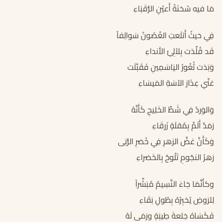
مَا فيه سُخنَةُ أَعيُنِ الرُّقَبَاءِ
فِي حَيثُ أَتلَعتِ الغُصُونُ سَوالِفاً
قَد قُلِّدَت بِلآلِئِ الأَنداءِ
وَبَدَت ثُغُورُ اليَاسَمِينِ فَقَبَّلَت
عَنِّي عِذَارَ الآسَةِ المَيسَاءِ
وَالوَردُ فِي شَطِّ الخَلِيجِ كَأَنَّهُ
رَمَدٌ أَلَمَّ بِمُقلَةٍ زَرقَاءِ
وَكَأَنَّ غضَّ الزهرِ فِي خُضرِ الرُّبَى
زهرُ النجُومِ تَلُوحُ بِالخَضراءِ
وكأَنَّمَا جَاءَ النَّسِيمُ مُبَشِّراً
لِلرَوضِ يُخبِرُهُ بِطُولِ بَقَاءِ
فَكَسَاهُ خِلعةَ طِيبَةٍ ورَمَى لَهُ