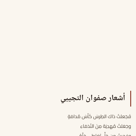
أشعار صفوان التجيبي
فَجَعلتُ ذاك الطِرسَ كَأسَ مُدامَةٍ
وجَعَلتُ مُهدِيَهُ مِنَ النُدَمَاءِ
وعَجِبتُ مِن خِلٍّ يُعَاطِي خِلَّهُ