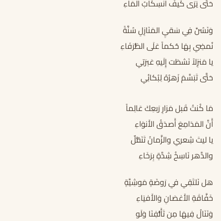
حَتَّى يَرَى كَيفَ انسِكَابُ المَاءِ
وَنَسُنَّ فِي سَقيِ المَنَازِلِ سُنَّةً
نُمضِي بِهَا حُكماً عَلَى الظُّرَفَاءِ
يا مَنزِلاً نَشطَت إِلَيهِ عَبرَتِي
حَتَّى تَبَسَّمَ زَهرُهُ لِبُكائِي
مَا كُنتُ قَبل مَزارِ رَبعِكَ عَالِماً
أَنَّ المَدَامِعَ أَصدَقُ الأَنوَاءِ
يا ليتَ شِعري والزَّمانُ تَنَقُّلٌ
والدَّهر نَاسِخُ شِدَّةٍ بِرَخَاءِ
هل نَلتَقِي في رَوضَةٍ مَوشِيَّةٍ
خَفَّاقَةِ الأَغصَانِ وَالأَفيَاءِ
وَنَنَالُ فِيهَا مِن تَأَلُّفِنَا وَلَو