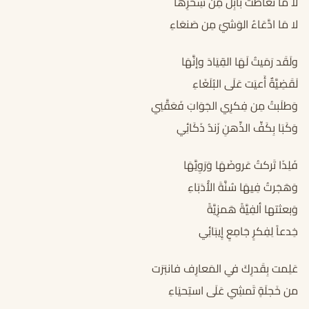
لا مَا تَعَاطَت بَابِلٌ مِن سِحرِهَا
لا مَا ادَّعَاءُ الوَشيُ مِن صَنعَاءِ
ولَقَد رَمَيتُ لَهَا القِيَادَ وإنَّهَا
لَقَضِيَّةٌ أَعيَت عَلَى البُلَغَاءِ
وَطلَبتُ مِن فِكرِي الجَوَابَ فَعَقَّنِي
وَكَبَا بِكَفِّ الذِّهنِ زَندُ ذَكَائِي
فَلِذَا تَركتُ عَروضَهَا وَرَوِيَّهَا
وَهَجَرتُ فِيهَا سُنَّةَ الأُدَبَاءِ
وَبعثتها ألفِيَّةً هَمزِيَّةً
خِدعاً لِفِكرٍ جَامِعٍ إِيبَائِي
عَلِمت بِقَدرِكَ في المَعارِف فانبَرَت
من خَجلَةٍ تَمشِي عَلَى استِحيَاءِ