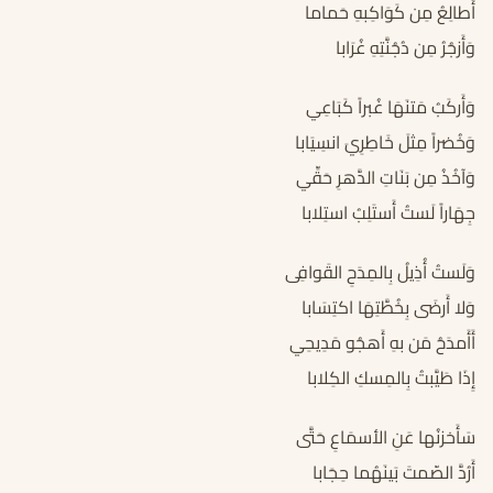
أُطالِعُ مِن كَوَاكِبهِ حَماما
وَأَزجُرُ مِن دُجُنَّتِهِ غُرَابا
وَأَركَبُ مَتنَهَا غُبراً كَبَاعِي
وَخُضراً مِثلَ خَاطِرِيَ انسِيَابا
وَآخُذُ مِن بَنَاتِ الدَّهرِ حَقِّي
جِهَاراً لَستُ أَستَلِبُ استِلابا
وَلَستُ أُذِيلُ بِالمِدَحِ القَوافِى
وَلا أَرضَى بِخُطَّتِهَا اكتِسَابا
أَأَمدَحُ مَن بهِ أَهجُو مَدِيحِي
إِذَا طَيَّبتُ بِالمِسكِ الكِلابا
سَأَخزنُها عَنِ الأسمَاعِ حَتَّى
أَرُدَّ الصّمتَ بَينَهُما حِجَابا