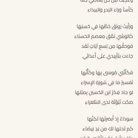
كَأساً وَرَاءَ البَحرِ وَالبيدَاءِ
وَرَأَيتُ رَونَقَ خَطِّهَا فِي حُسنِهَا
كَالوَشيِ نَمَّقَ مِعصَمَ الحَسنَاءِ
فَوَحَقِّهَا مِن تِسعِ آيَاتٍ لَقَد
جَاءَت بتَأيِيدي عَلَى أَعدَائِي
فَكَأَنَّنِي مُوسَى بِها وكَأّنَّها
تَفسيرُ مَا فِي سُورَةِ الإِسرَاءِ
لو جادَ فِكرُ ابنِ الحُسَينِ بِمِثِلهَا
صَحَّت نُبُوَّتُهُ لدَى الشُّعَرَاءِ
سَودَاءٌ إِذ أَبصَرتَهَا لَكِنَّها
كَم تَحتها لكَ مِن يَدٍ بَيضَاءِ