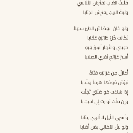
فَلَيثُ الغَابِ يَفتَرِسُ الأنَاسِي
وَلَيثُ البَيتِ يَفتَرِسُ الذِئَابا
وَلَو كَانَ انقِضَاضُ الطير سَهلاً
لَكَانَت كُلُّ طَائِرَةٍ عُقَابا
دَعِيني والنَّهَارَ أَسِيرُ فِيهِ
أَسِيرَ عَزَائِمٍ تُفرِي الصِلابا
أُغَازِلُ مِن غَرَابَتِهِ فَتَاةً
تَبَيَّضَ فَودُهَا هَرَماً وَشَابا
إِذا شَاءَت مُواصَلَتِي تَجَلَّت
وَإِن مَلَّت تَوَارَت لِي احتِجَابا
وَأسرِي اللَّيلَ لا أَلوِي عِنَانا
وَلو نَيلُ الأمَانِي بِمَن أَصَابا