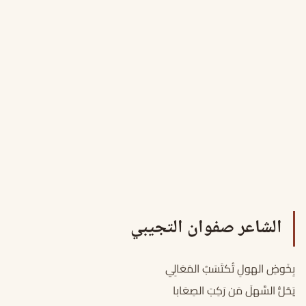
الشاعر صفوان التجيبي
بِخَوضِ الهولِ تُكتَسَبُ المَعَالِي
يَحُلُّ السَّهلَ مَن رَكِبَ الصِعَابا