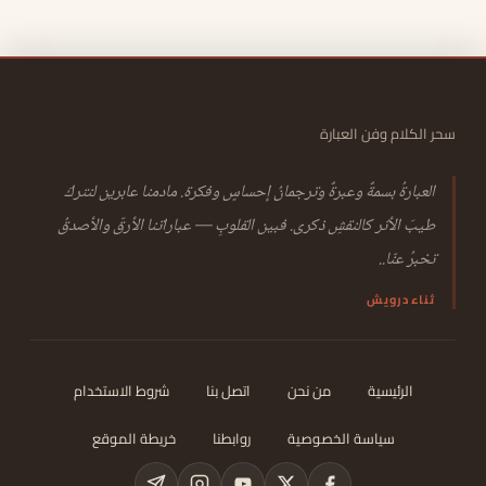
سحر الكلام وفن العبارة
العبارةُ بسمةٌ وعبرةٌ وترجمانُ إحساسٍ وفكرة. مادمنا عابرين لنتركَ
طيبَ الأثر كالنقشِ ذكرى. فبين القلوبِ — عباراتنا الأرقّ والأصدقُ
تخبرُ عنّا..
ثناء درويش
الرئيسية
من نحن
اتصل بنا
شروط الاستخدام
سياسة الخصوصية
روابطنا
خريطة الموقع