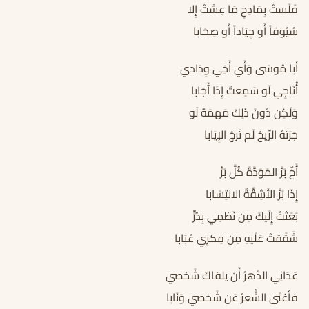
فَلَستُ بِمَادِحٍ مَا عِشتُ إِلا
سُيُوفاً أَو جِيَاداً أَو صِحَابا
أبا مُوسَى وَأَي أَخِي وِدَادي
أُنَاجِي لَو سَمِعتُ إِذَا أَجَابا
وَلَكِن دُونَ ذَلِكَ مَهمَهٌ لَو
جَرَتهُ الرِّيحُ لَم تَرجُ الإِيَابا
أَخٌ بَرَّ المَوَدَّةَ كُلَّ بَرٍّ
إِذَا بَرَّ الأَشِقَّةُ الانتِسَابا
بَعَثتُ إِلَيكَ مِن نَظمِي بِدُرٍّ
شَقَقتُ عَلَيهِ مِن فِكرِي عُبَابا
عَدَانِي الدَّهرُ أَن يلقاكَ شَخصي
فأغنَى الشِّعرُ عَن شَخصي وَنَابا