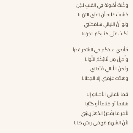
وَكُنتُ أَصُونُهُ فِي القَلبِ لَكِن
خَشِيتُ عَلَيهِ أَن يَفنَى التِهَابا
وَلَو أَنَّ الليالي سَامَحَتنِي
لَكُنتُ عَلَى كِتَابِكُمُ الجَوَابا
فَأُبدِي عِندَكُم فِي الشُّكرِ عُذراً
وَأُجزِلُ مِن ثَنَائِكُمُ الثَّوَابا
ولَكِنَّ اللَّيالي قَيَّدتني
وَهَدَّت عَزمَتِي إِلا الخِطَابا
فَمَا تَلقَانِيَ الأَحبَابُ إِلا
سَلاماً أو مَنَاماً أَو كِتَابا
لأَمر ما يَقُصُّ الدَّهرُ رِيشِي
لأَنَّ السَّهمَ مَهمَى رِيشَ صَابا