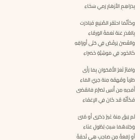
بِدَرَاهِمِ الأَزهَارِ رَميَ سَخَاءِ
وكَأَنَّمَا احتَقَر الصَّنِيعَ فَبَادَرَت
بِالعُذرِ عَنهُ نَغمَةُ الوَرقَاءِ
وَالغُصنُ يَرقُصُ فِي حُلَى أَورَاقِهِ
كَالخَودِ فِي مَوشِيَّةٍ خَضرَاءِ
وَافتَرَّ ثَغرُ الأُقحُوَانِ بِمَا رَأَى
طَرَباً وَقَهقَهَ مِنهُ جَريُ المَاءِ
أَفدِيهِ مِن أُنسٍ تَصَرَّمَ فانقَضَى
فَكَأَنَّهُ قَد كَانَ فِي الإغفَاءِ
لَم يَبقَ مِنهُ غَيرُ ذِكرَى أَو مُنىً
وَكِلاهُمَا سَببٌ لِطُولِ عَنَاءِ
أو رُقعَةٌ مِن صَاحِبٍ هِيَ تُحفَةٌ