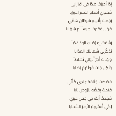
إِذَا أَحرَزتُ هَذَا فِي اغتِرَابِي
فَدَعنِي أَقطَعُ العُمرَ اغتِرَابا
رَجَمتُ بِأُنسِهِ شَيطَانَ هَمِّي
فَهَل وَجَّهتَ طِرساً أَم شِهَابا
رَشَفتُ بِهِ رُضَابَ الودِّ عَذباً
يُذَكِّرُنِي شَمَائِلَكَ العِذَابا
وَكِدت أَجُرُّ أَذيَالِي نَشَاطاً
وَلَكِن خِلتُ قَولَهُمُ نِصَابا
فَضَضتُ خِتَامَهُ عِندِي كَأَنِّي
فَتَحتُ بِفَضِّهِ لِلرَّوضِ بَابا
فَكِدتُ أَبُثُّهُ فِي جَفنِ عَينِي
لِكَي أَستَودِعَ الزَّهرَ السَّحابا