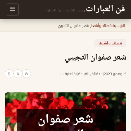
فن العبارات
.
سحر الكلام وفن العبارة
الرئيسية
›
قصائد وأشعار
›
شعر صفوان التجيبي
قصائد وأشعار
شعر صفوان التجيبي
5 نوفمبر 2023
|
1 دقائق للقراءة
|
5s تعليقات
W
X
⎘