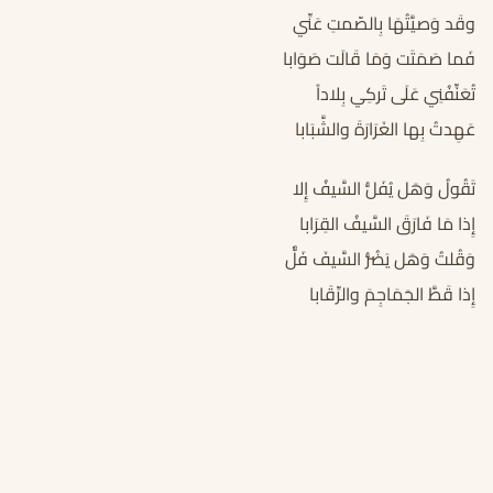
وقَد وَصيَّتُهَا بِالصّمتِ عَنِّي
فَما صَمَتَت وَمَا قَالَت صَوَابا
تُعَنِّفُنِي عَلَى تَركِي بِلاداً
عَهِدتُ بِها الغَرَارَةَ والشَّبَابا
تَقُولُ وَهَل يُفَلُّ السَّيفُ إِلا
إِذا مَا فَارَقَ السَّيفُ القِرَابا
وَقُلتُ وَهَل يَضُرُّ السَّيفَ فَلٌّ
إِذا قَطَّ الجَمَاجِمَ والرِّقَابا