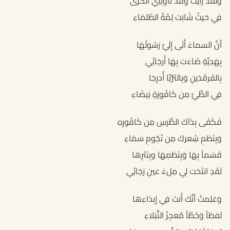
ولَقد رَأيتُ وَقَد تَأَوَّبَنِي الكَرَى
فِي حَيثُ شَابَت لِمّةُ الظَلمَاءِ
أنَّ السماءَ أَتَى إِلَيَّ رَسُولُهَا
بِهَدِيَّةٍ ضَاءَت بِهَا أَرجَائِي
بِالفَرقَدَينِ وَبِالثُّرَيَّا أُدرِجَا
فِي الطَّيِّ مِن كَافُورَةٍ بَيضَاءِ
فَكَفَى بِذاَكَ الطِّرسِ مِن كَافُورِهِ
وَبِنَظمِ شِعركَ مِن نُجُومِ سَمَاءِ
قَسَماً بِهَا وَبِنَظمِهَا وبِنَثرِهَا
لَقَدِ انتَحَت لِي مِلءَ عينِ رَجَائِي
وَعَلِمتُ أنَّكَ أَنتَ فِي إِبدَاءِهَا
لَفظاً وَخَطّاً مُعجِزُ النًّبَلاءِ