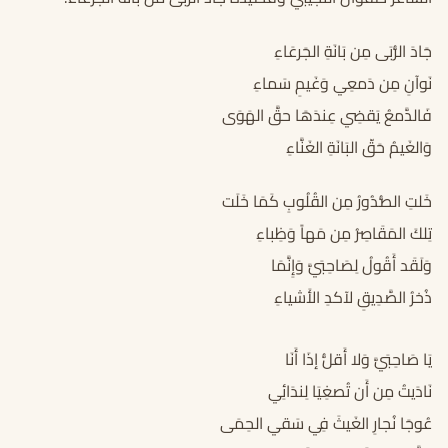
جَادَ الرُّبَى مِن بَانَةِ الجَرعَاءِ
نَوآنِ مِن دَمعِي وَغَيمِ سَماءِ
فَالدَّمعُ يَقضِي عِندَهَا حقَّ الهَوَى
وَالغَيمُ حَقّ البَانَةِ الغَنَّاءِ
خَلتِ الصُّدُورُ مِن القُلُوبِ كَمَا خَلَت
تِلكَ المَقَاصِرُ مِن مَهاً وَظِباءِ
وَلَقَد أَقُولُ لِصَاحِبَيَّ وَإِنَّمَا
ذُخرُ الصَّدِيقِ لآكدِ الأَشياءِ
يَا صَاحِبَيَّ وَلا أَقلُّ إذَا أَنَا
نَادَيتُ مِن أَن تُصغِيَا لِندَائِي
عُوجَا نُجارِ الغَيثَ فِي سَقي الحِمَى