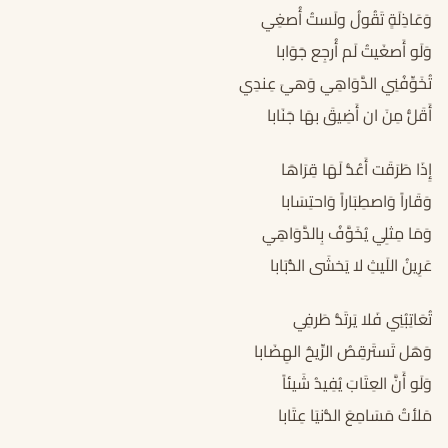
وَعَاذِلَةٍ تَقُولُ ولَستُ أُصغِي
وَلَو أَصغَيتُ لَم أُرجِع جَوَابا
تُخَوِّفُنِي الدَّوَاهِي وَهيَ عِندِي
أَقَلُّ مِنَ ان أَضِيقَ بهَا جَنَابا
إِذَا طَرَقَت أَعُدُّ لَهَا قِرَاهَا
وَقَاراً وَاصطِبَاراً وَاحتِسَابا
وَمَا مِثلِي يُخَوَّفُ بِالدَّوَاهِي
عَرِينُ اللَيثِ لا يَخشَى الذُّبَابا
تُعَاتِبُنِي فَلا يَرتَدُّ طَرفِي
وَهَل تَستَرقِصُ الرِّيحُ الهِضَابا
وَلَو أَنَّ العِتَابَ يُفِيدُ شَيئاً
مَلأتُ مَسَامِعَ الدُّنيَا عِتَابا