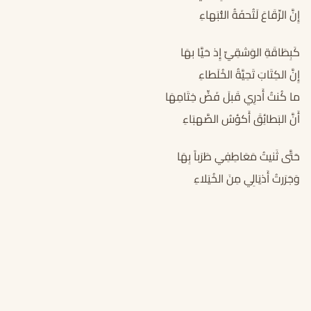
إِنَّ الرِّقَاعَ لَتُحفَةُ النُّبَهاءِ
كَبِطَاقَةِ الوَشقِيِّ إِذ حَيَّا بهَا
إِنَّ الكِتَابَ تَحِيَّةُ الخُلَطاءِ
ما كُنتُ أَدرِي قَبلَ فَضِّ خِتَامِهَا
أَنَّ البَطائِقَ أَكؤسُ الصَّهبَاءِ
حَتَّى ثَنيتُ مَعَاطِفِي طَرَباً بِهَا
وَجَرَرتُ أَذيَالِي مِنَ الخُيَلاءِ