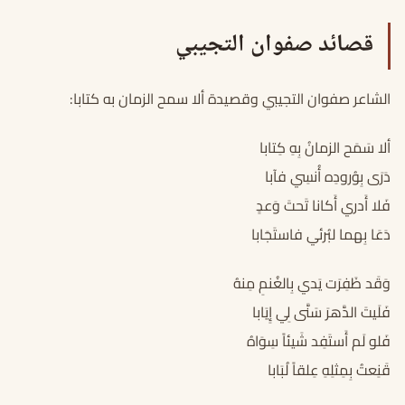
قصائد صفوان التجيبي
الشاعر صفوان التجيبي وقصيدة ألا سمح الزمان به كتابا:
ألا سَمَح الزمانُ بِهِ كِتابا
دَرَى بِوُرودِه أُنسِي فآبا
فَلا أَدري أَكانا تَحتَ وَعدٍ
دَعَا بِهما لبُرئي فاستَجَابا
وَقَد ظَفِرَت يَدي بِالغُنمِ مِنهُ
فَلَيتَ الدَّهرَ سَنَّى لِي إِيَابا
فَلو لَم أَستَفِد شَيئاً سِوَاهُ
قَنِعتُ بِمِثلِهِ عِلقاً لُبَابا