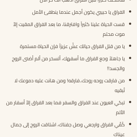
الفراق يا حبيبي يكون أجمل عندما ينطفئ الأمل
قست الحياة علينا كثيراً وافترقنا، ما بعد الفراق المقيت إلاّ
موت محتم
يا من قتل الفراق حياتك عشّ عزيزاً فإن الحياة مستمرة
يا جاهلاً وجع الفراق ما أسفهك، أتسخر من ألم أضنى الروح
والجسد!!
من فارقت روحه روحك..فارقه! ومن هانت عليه دموعك لا
تُبقيه
تبكي العيون عند الفراق والسفر فما بعد الفراق إلاّ أسفار من
الألم
كُفّي الفراق وارجعي وصل جفناك، اشتاقت الروح إلى جمال
عيناك