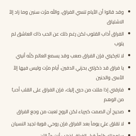
وقد قالوا أن الأيام تنسي الفراق، والله مرّت سنين وما زاد إلاّ
الاشتياق
الفراق أذاب القلوب لكن رغم ذلك عن الحب ذاك العاشق لم
يتوب
لا تتركيني فإن الفراق صعب وقد يسمع العالم كلّه أنيني
يا فراق قد ذكرتني بحزني الدفين، أيام مرّت وليس فيها إلاّ
الأسى والحنين
فارقني إذا مللت من حبي إليك، فإن الفراق على القلب أحبُّ
من الوهم
صحيح أن الصمت كبرياء لكن الروح تعبت من وجع الفراق
لا تقلق عليّ يوماً بعد الفراق فإن روحي قوية تجيد النسيان
سامحتك كثيراً قبل الفراق اذهب أنت حرٌّ الآن