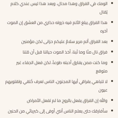
الومك في الفراق وهذا محال، وبعد هذا ليس عندي كلام
يُقال
هذا الفراق يبلغ الألم فيه ذروته حذاري من العشق إن الموت
آخره
بعد الفراق ألم مرير سلامٌ عليكم حزانى لكن مؤمنين
فراق نال منّا وما تُبنا، أخذ الموت حياتنا قبل أن مُتنا
وما كنت ممن يفارق أحبته طوعاً، لكن فعل الجفاء غير
متوقع
لا تتباهي بفراقي أيها المجنون، الناس تعرف خُلقي ولقلوبهم
عيون
والله إن الفراق يفعل بالروح ما لم تفعل الأمراض
سأفارقك حتى يعلم الناس أنني أوفى إلى كبريائي من الحنين