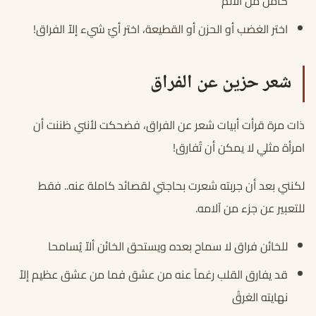
كامل من الألم
اختر الغضب أو الحزن أو القطيعة، اختر أيّ شيء إلاّ الفراق!
شعر حزين عن الفراق
ذات مرة قرأت أبيات شعر عن الفراق، فضحكت لأنني ظننت أن
امرأة مثلي لا يمكن أن تُفارق!
لكنني بعد أن جربته شعرت بحاجتي لقصائد كاملة عنه.. فقط
للتعبير عن جزء من آلامه.
للخائن فراق لا سماح بعده ويستحق الخائن ألاّ يُسامحا
قد يفارق القلب رغماً عنه من عشق فما من عشق عظيم إلاّ
نهايته الغرقُ