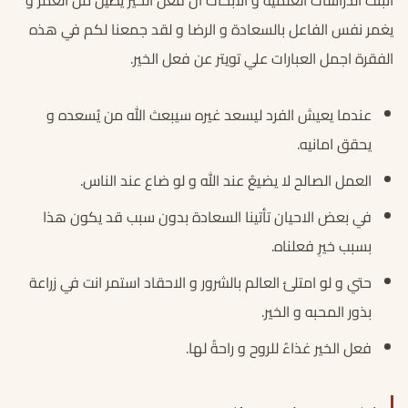
اثبتت الدراسات العلمية و الأبحاث أن فعل الخير يطيل من العمر و
يغمر نفس الفاعل بالسعادة و الرضا و لقد جمعنا لكم في هذه
الفقرة اجمل العبارات علي تويتر عن فعل الخير.
عندما يعيش الفرد ليسعد غيره سيبعث الله من يُسعده و
يحقق امانيه.
العمل الصالح لا يضيعُ عند الله و لو ضاع عند الناس.
في بعض الاحيان تأتينا السعادة بدون سبب قد يكون هذا
بسبب خيرِ فعلناه.
حتي و لو امتلئ العالم بالشرور و الاحقاد استمر انت في زراعة
بذور المحبه و الخير.
فعل الخير غذاءُ للروح و راحةُ لها.