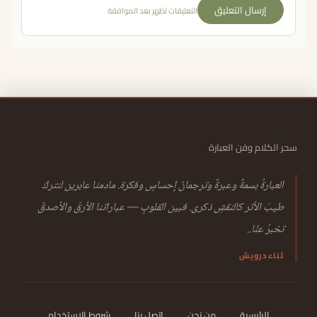
إرسال التعليق
التعليقات تظهر بعد الموافقة
سحر الكلام وفن العبارة
العبارةُ بسمةٌ وعبرةٌ وترجمانُ إحساسٍ وفكرة. مادمنا عابرين لنتركَ
طيبَ الأثر كالنقشِ ذكرى. فبين القلوبِ — عباراتنا الأرقّ والأصدقُ
تخبرُ عنّا..
ثناء درويش
الرئيسية
من نحن
اتصل بنا
شروط الاستخدام