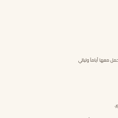
مل معها أياماً وليالي
،