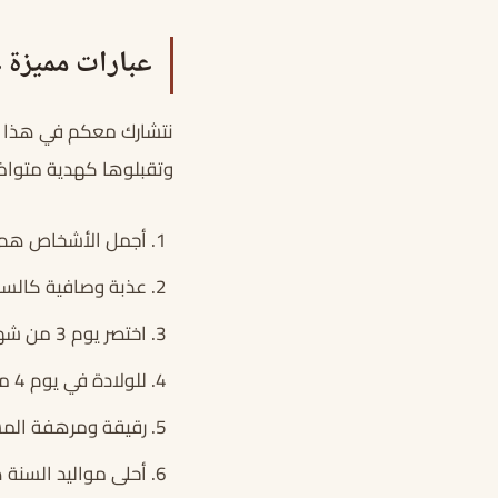
عبارات مميزة ع
نتشارك معكم في هذا الع
وتقبلوها كهدية متوا
أجمل الأشخاص هم الذين ولدوا
عذبة وصافية كالسماء ه
اختصر يوم 3 من شهر ابريل كل جمال وروعة الكون في مواليده
للولادة في يوم 4 من شهر ابريل الجميل سحر من نوع آخر
رقيقة ومرهفة المشاعر هي
أحلى مواليد السنة هم موالي