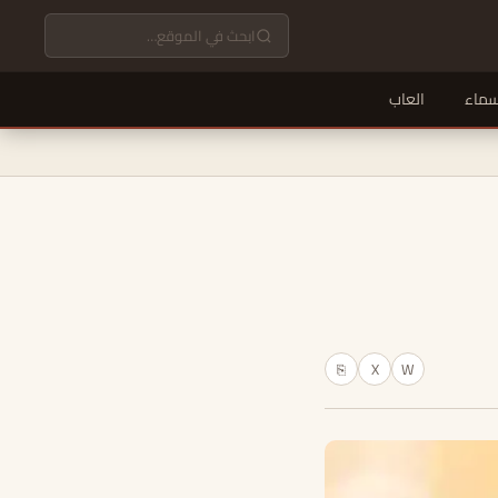
سماء
العاب
X
W
⎘