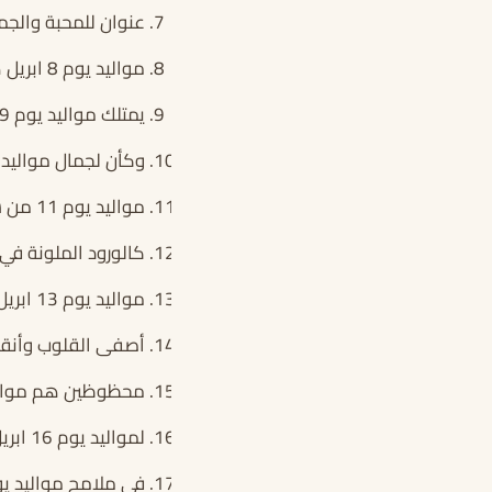
عنوان للمحبة والجمال هم م
مواليد يوم 8 ابريل هم الأنقى والأتقى والأكثر طيبة
يمتلك مواليد يوم 9 من شهر ابريل كل هدوء العالم وأناقته
وكأن لجمال مواليد يوم 10 ابريل سرٌّ من أ
مواليد يوم 11 من شهر ابريل هم ورد العمر وربيعه
كالورود الملونة في بستان
مواليد يوم 13 ابريل هم الأكثر شغفاً وانطلاقاً نحو الحياة، فهم مواليد شهر الحياة والتجدد
أصفى القلوب وأنقاها هي 
محظوظين هم مواليد يوم 15 من شهر ابريل، ولدوا 
لمواليد يوم 16 ابريل ابتسامة بريئة تسرق القلب من شدة الجمال
في ملامح مواليد يوم 17 من شهر ابريل شيء من جمال الطبيعة و