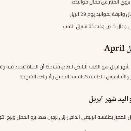
لرقة بمواليد يوم 29 ابريل
Ap
شهر ابريل هو القلب النابض للعام، فنلاحظ أن الحياة تتجدد فيه وتح
والأحاسيس اللطيفة كطقسه الجميل وأجواءه المُبهجة.
ليد شهر ابريل
 المميز بطقسه الربيعي الدافئ إلى برجين هما برج الحمل وبرج الثور