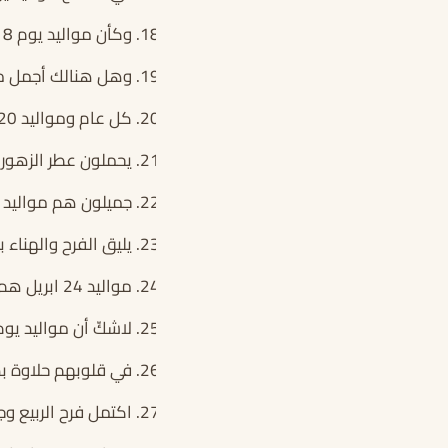
وكأن مواليد يوم 18 ابريل ازهروا مع الورود ونشروا في الأجواء العبير
وهل هنالك أجمل من الولادة يوم 9
كل عام ومواليد 20 ابريل هم أجمل مواليد العام وأحلاهم
يحملون عطر الزهور ورقة ا
جميلون هم مواليد يوم 22 من شهر ابريل فيهم براءة الأطفال 
يليق الفرح والهناء بمواليد يو
مواليد 24 ابريل هم بهجة الربيع وروعته
لاشكّ أن مواليد يوم 25 ابريل من سلالة الورود والفرا
في قلوبهم حلاوة بدايات
اكتمل فرح الربيع وجماله