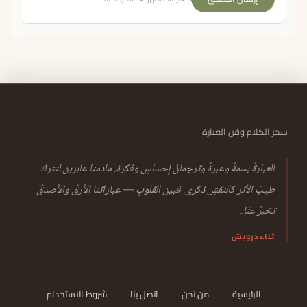
سحر الكلام وفن العبارة
العبارةُ بسمةٌ وعبرةٌ وترجمانُ إحساسٍ وفكرة. مادمنا عابرين لنتركَ
طيبَ الأثر كالنقشِ ذكرى. فبين القلوبِ — عباراتنا الأرقّ والأصدقُ
تخبرُ عنّا..
ثناء درويش
الرئيسية
من نحن
اتصل بنا
شروط الاستخدام