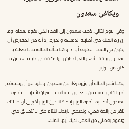
ويكافئ سعدون
وفي اليوم التالي، ذهب سعدون إلى القصر لكي يقوم بعمله. وما
إن رآه الملك حتى أصابته الدهشة والحيرة، إذ أنه من المفترض أن
يكون في السجن فكيف أتى؟! وهنا سأله الملك: ماذا فعلت يا
سعدون بباقة الأزهار التي أعطيتها إياك؟ فقص عليه سعدون ما
كان من الوزير.
وهنا شعر الملك أن وزيره يغار من سعدون. وعليه قرر أن يستوضح
أمر اللثام بنفسه من سعدون فسأله عن سر ارتدائه إياه. فأخبره
سعدون أيضا بما أخبره الوزير إياه قائلا: إن الوزير أخبرني أن جلالتك
تنفر من رائحة فمي، ونصحني بارتداء اللثام حتى لا تتضايق مني
وتقوم بفصلي من العمل لديك أيها الملك.