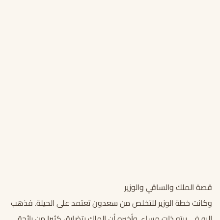
قصة الملك والساقي والوزير
وكانت خطة الوزير للتخلص من سعدون تعتمد على الحيلة. فذهب
إليه في بيته ذات مساء. وأخبره أن الملك يتضايق كثيرا من رائحة