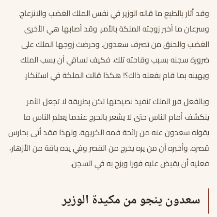
وقد أثار بالطبع ما قاله الوزير في نفس الملك الغضب والانزعاج.
وسرعان ما أخبر زوجته الملكة بالأمر. وقد أصابها هي الأخرى
الغضب والحنق من تصرف سعدون. وحرضت زوجها الملك على
ضرورة سجنه بسبب وقاحته تلك. فكيف لساقي أن يسب الملك
ويهينه بما قام بفعله ذاك؟! هكذا قالت الملكة في استنكار.
وبالفعل قرر الملك تنفيذ نصيحتها لكن بطريقة لا تجعل الأمر
ينكشف أمام الناس حتى لا يشعر بالحرج عندما يعلم الناس ما
يقوله سعدون عنه من رائحة فمه الكريهة. ولهذا فقد أتى بحارس
قصره. وأخبره أن من يره يخرج من القصر وفي يده باقة من الأزهار،
فعليه أن يقبض عليه فورا ويزج به في السجن.
سعدون ينجو من مكيدة الوزير