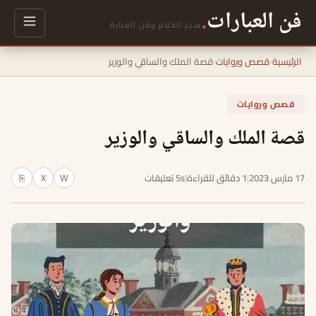
فن العبارات
.
سحر الكلام وفن العبارة
الرئيسية
›
قصص وروايات
›
قصة الملك والساقي والوزير
قصص وروايات
قصة الملك والساقي والوزير
17 مارس 2023
|
1 دقائق للقراءة
|
5s تعليقات
W
X
⎘