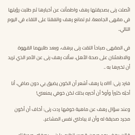
اتّصلت رنى بصديقتها رهف واطمأنت عن أخبارها ثم طلبت رؤيتها
في مقهى الجامعة. لم تمانع رهف واتفقتا على اللقاء في اليوم
التالي..
في المقهى صباحاً التقت رنى برهف، وبعد طلبهما القهوة
والاطمئنان على صحة الأهل، سألت رهف رنى عن الأمر الذي تريد
أن تخبرها به ..
فترد رنى: آاااه يا رهف أشعر أن الكون يضيق بي دون صافي، أنا
أحبّه كثيراً وأودُّ أن أخبره بذلك لكن خوفي يمنعني!
وعند سؤال رهف عن ماهية خوفها ردت رنى: أخاف أن أكون
مجرد صديقة له وأن لا يبادلني نفس المشاعر..
قالت رهف بعد صمت قصير: انظري يا رنى، بصفتي صديقتك