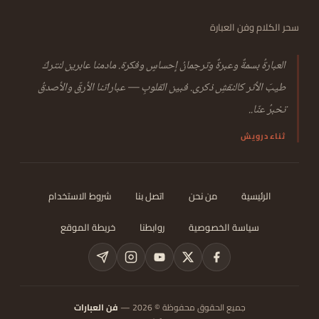
سحر الكلام وفن العبارة
العبارةُ بسمةٌ وعبرةٌ وترجمانُ إحساسٍ وفكرة. مادمنا عابرين لنتركَ
طيبَ الأثر كالنقشِ ذكرى. فبين القلوبِ — عباراتنا الأرقّ والأصدقُ
تخبرُ عنّا..
ثناء درويش
الرئيسية
من نحن
اتصل بنا
شروط الاستخدام
سياسة الخصوصية
روابطنا
خريطة الموقع
جميع الحقوق محفوظة © 2026 —
فن العبارات