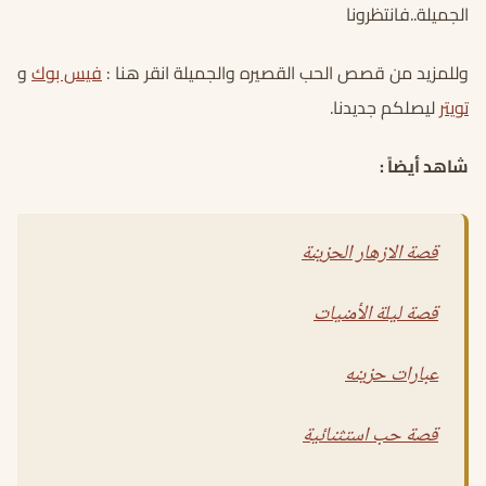
الجميلة..فانتظرونا
وللمزيد من قصص الحب القصيره والجميلة انقر هنا :
فيس بوك
و
تويتر
ليصلكم جديدنا.
شاهد أيضاً :
قصة الازهار الحزينة
قصة ليلة الأمنيات
عبارات حزينه
قصة حب استثنائية