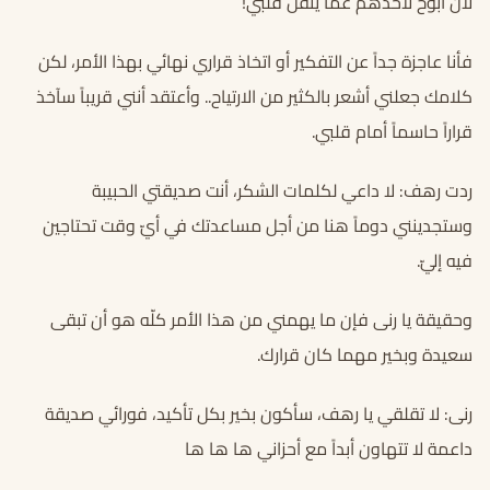
لأن أبوح لأحدهم عمّا يثقل قلبي!
فأنا عاجزة جداً عن التفكير أو اتخاذ قراري نهائي بهذا الأمر، لكن
كلامك جعلني أشعر بالكثير من الارتياح.. وأعتقد أنني قريباً سآخذ
قراراً حاسماً أمام قلبي.
ردت رهف: لا داعي لكلمات الشكر، أنت صديقتي الحبيبة
وستجدينني دوماً هنا من أجل مساعدتك في أيّ وقت تحتاجين
فيه إليّ.
وحقيقة يا رنى فإن ما يهمني من هذا الأمر كلّه هو أن تبقى
سعيدة وبخير مهما كان قرارك.
رنى: لا تقلقي يا رهف، سأكون بخير بكل تأكيد، فورائي صديقة
داعمة لا تتهاون أبداً مع أحزاني ها ها ها