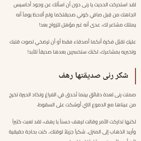
لقد استدركت الحديث يا رنى دون أن اسألك عن وجود أحاسيس
اتجاهك من قِبل صافي كوني صديقتكما ولم ألاحظ يوماً أنه
يمتلك مشاعر لك، عدى أنه غير مؤهل للزواج بعد!
عليكِ تقبّل فكرة أنكما أصدقاء فقط أو أن ترضخي لصوت قلبك
وتخبريه بمشاعرك، لكنك ستخسرين بعدها صديقاً للأبد!
شكر رنى صديقتها رهف
صمتت رنى لعدة دقائقٍ بينما تُحدق في الفراغ وتكاد الحيرة تخرج
من عيناها مع الدموع التي أوشكت على السقوط،
لكنها تداركت الأمر وقالت لرهف حسناً يا رهف، لقد تعبت كثيراً
وأريد الذهاب إلى المنزل.. شكراً جزيلاً لوقتك.. كنت بحاجة حقيقية