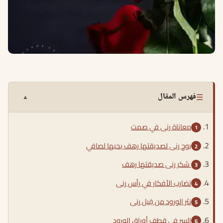
☰
فهرس المقال
▲
معاناة رنى في صمت
بوح رنى لصديقتها رهف بحبها لصافي
شكر رنى صديقتها رهف
تضارب الأفكار في رأس رنى
نثر الورود من قِبل رنى
السر في قطف أوراق الورود