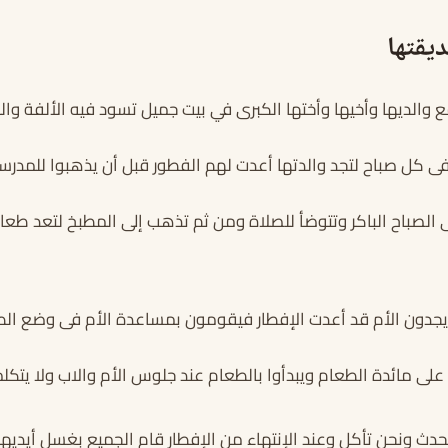
يقتها
الديها وأخيها وأختها الكبرى في بيت جميل تسود فيه الألفة والم
ى كل صباح لتجد والدتها أعدت لهم الفطور قبل أن يذهبوا للمدرس
الصباح الباكر وتتوضأ للصلاة ومن ثم تذهب إلى المطبخ لتعد طعام ا
 يجدون الأم قد أعدت الإفطار فيقومون بمساعدة الأم فى وضع الط
على مائدة الطعام ويبدأوا بالطعام عند جلوس الأم والاب ولا يتك
حدث ونحن تأكل وعند الإنتهاء من الإفطار قام الجميع بغسل أيديه