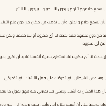
ن نسمع كلامهم لأنهم يريدون لنا الخير ولا يريدون لنا الشر.
ن تسمع كلام والدتها وأن لا تذهب فى مكان من دون علم الآباء.
د من دون علمهم فقد يحدث لنا أى مكروه أو يتم خطفنا ولكن عندما
ن أى مكروه.
 حدث لنا أى مكروه فلا نستطيع حماية أنفسنا فلابد أن نكون بجوار
لوساوس الشيطان التى تحرضك على فعل الأشياء التى تؤذيكى.
ن هذا المكان به أشياء ترذيكى فلا تقتربى منه فهو تقول ما ينفعك
دوام حريصة على أن أسمع كلام أبى وأمى فهم يريدون لى الخير وي