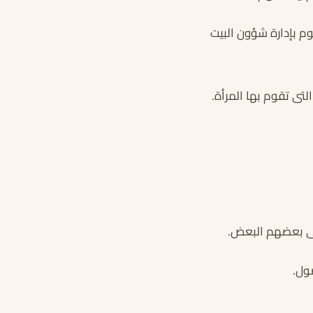
م بإدارة شؤون البيت
لتى تقوم بها المرأة.
على بعضهم البعض.
ول.