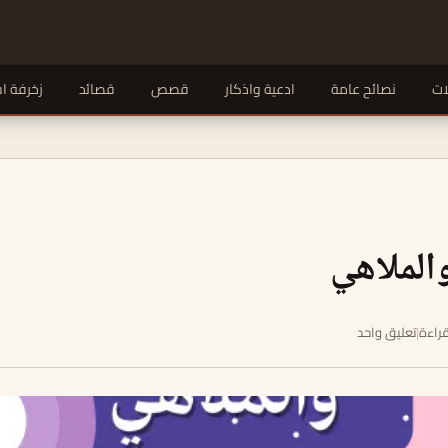
ات
نصائح عامة
ادعية واذكار
قصص
قصائد
زخرفة ا
الملاهي
|
تعليق واحد