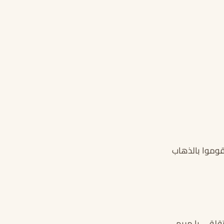
قوموا بالذهاب
قلقى يا مريم.