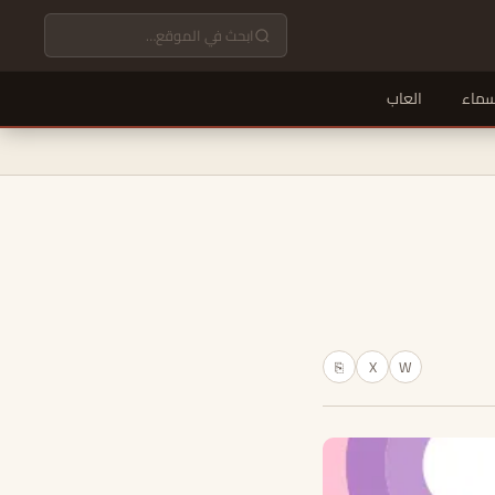
سماء
العاب
X
W
⎘