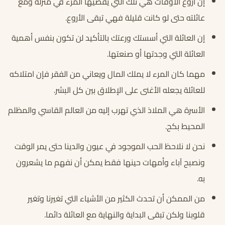
إن أروع الأوقات هي تلك التي يقضيها المرء في منزله ومع
عائلته حتى لو كانت قليلة فهي تبقى الأروع.
إن العائلة التي أسستك ورعتك بالتأكيد لن تكون بنفس أهمية
العائلة التي وجدتها أو صنعتها.
مهما كان المرء لا يملك المال ويعاني من الفقر فإن امتلاكه
للعائلة يجعله الأغنى على الإطلاق بين كل البشر.
الأسرة هي الملاذ الذي تهرب إليه من العالم القاسي والمظلم
المحيط بكح.
نحن لا نلاحظ الحب الموجود في عيون والدينا حتى يمر الوقت
ونصبح آباء وأمهات حينها فقط يمكن أن نفهم ما يشعرون
به.
من الممكن أن تحدث الكثير من الأشياء التي تغيرنا وتغير
قلوبنا ولكن تبقى البداية والنهاية مع العائلة دائما.