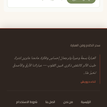
سحر الكلام وفن العبارة
العبارةُ بسمةٌ وعبرةٌ وترجمانُ إحساسٍ وفكرة. مادمنا عابرين لنتركَ
طيبَ الأثر كالنقشِ ذكرى. فبين القلوبِ — عباراتنا الأرقّ والأصدقُ
تخبرُ عنّا..
ثناء درويش
الرئيسية
من نحن
اتصل بنا
شروط الاستخدام