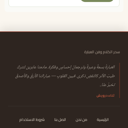
سحر الكلام وفن العبارة
العبارةُ بسمةٌ وعبرةٌ وترجمانُ إحساسٍ وفكرة. مادمنا عابرين لنتركَ
طيبَ الأثر كالنقشِ ذكرى. فبين القلوبِ — عباراتنا الأرقّ والأصدقُ
تخبرُ عنّا..
ثناء درويش
الرئيسية
من نحن
اتصل بنا
شروط الاستخدام