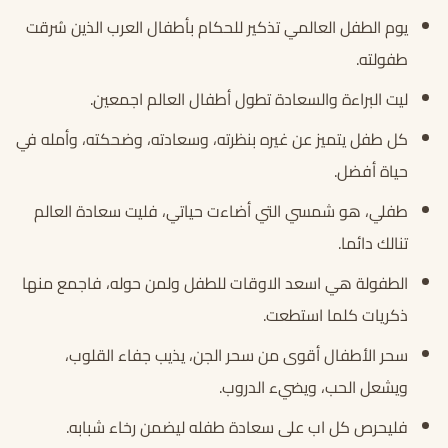
يوم الطفل العالمي تذكير للحكام بأطفال العرب الذين سُرقت
طفولته.
ليت البراءة والسعادة تطول أطفال العالم اجمعين.
كل طفل يتميز عن غيره بنظرته، وسعادته، وضحكته، وأمله في
حياة أفضل.
طفلي، هو شمسي التي أضاءت حياتي، فليت سعادة العالم
تنالك دائما.
الطفولة هي اسعد الاوقات للطفل ولمن حوله، فاجمع منها
ذكريات كلما استطعت.
سحر الأطفال أقوى من سحر الجن، يذيب جفاء القلوب،
ويشعل الحب، ويضيء الدروب.
فليحرص كل اب على سعادة طفله ليضمن رخاء شبابه.