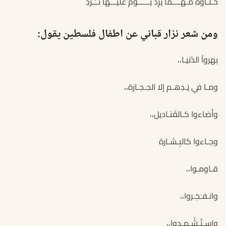
حـلـاوةٌ مـهــــما يزِد يــــــومٌ عليـــها تــَـزدِ
ومن شعر نزار قباني عن اطفال فلسطين يقول:
بهرواْ الدُنيـا،،
ومـا في يَـدِهـم إلا الحِـجـارة،،
وأضاءوا كـالقَنـاديل،،
وجـاءوا كالبِـشـارة
قـاومـوا،،
وانـفـَجَـروا،،
واسـتُـشْـهِـدوا،،