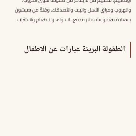
أوطانهم، فمنهم من لا يتذكر من طفولته سوى الحروب،
والهروب وفراق الأهل والبيت والأصدقاء، وقِلةٌ من يعيشون
بسعادة مغموسة بفقر مدقع بلا دواء، ولا طعام ولا شراب.
الطفولة البريئة عبارات عن الاطفال