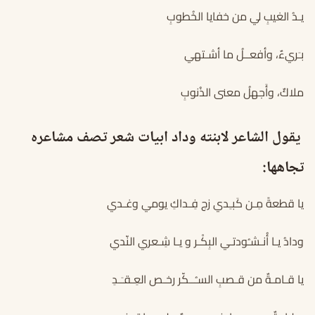
يـدُ الغيبِ لي من خفايا الخُطوبِ
بـَريءٌ، وأفعــلُ ما أشـتهي
ملاكٌ، وأَجهلُ معنى الذُنوبِ
يقول الشاعر لابنته وداد ابيات شعر تصف مشاعره
تجاهها:
يا قطعةً مِـن كَبـِدي زج فِـداكِ يومي وغـدي
ودادُ يـا أُنـشـُودتـي البِكْـر و يـا شِـعري النّدي
يا قـامـةٌ من قـصبِ السـُــكّر رخـص العِـقـَـدِ