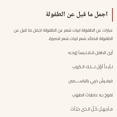
اجمل ما قيل عن الطفولة
عبارات عن الطفولة ابيات شعر عن الطفولة اجمل ما قيل عن
الطفولة قصائد شعر ابيات شعر قصيرة.
أرى الطفل مُـقـتـبساً رُوحـَه
لـأبـدأَ أوَّلَ تـــلـكَ الـدُّروبِ
فيفـرِشُ دَربيَ بالياســَــمينِ
تفوحُ بـه عاطِراتُ الطيوبِ
فـأجهـلُ كُـلَّ الـذي خبَّـأتْ