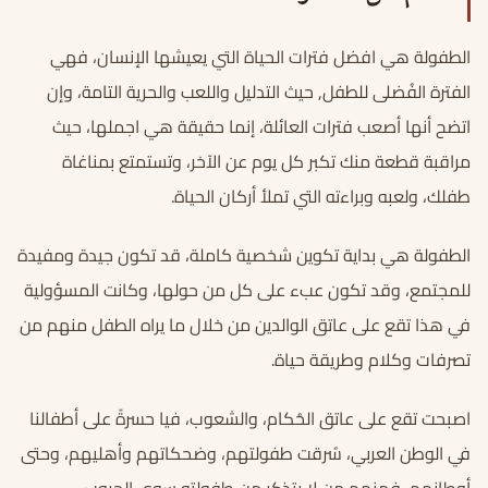
الطفولة هي افضل فترات الحياة التي يعيشها الإنسان، فهي
الفترة الفُضلى للطفل, حيث التدليل واللعب والحرية التامة، وإن
اتضح أنها أصعب فترات العائلة، إنما حقيقة هي اجملها، حيث
مراقبة قطعة منك تكبر كل يوم عن الآخر، وتستمتع بمناغاة
طفلك، ولعبه وبراءته التي تملأ أركان الحياة.
الطفولة هي بداية تكوين شخصية كاملة، قد تكون جيدة ومفيدة
للمجتمع، وقد تكون عبء على كل من حولها، وكانت المسؤولية
في هذا تقع على عاتق الوالدين من خلال ما يراه الطفل منهم من
تصرفات وكلام وطريقة حياة.
اصبحت تقع على عاتق الحُكام، والشعوب، فيا حسرةً على أطفالنا
في الوطن العربي، سُرقت طفولتهم، وضحكاتهم وأهليهم، وحتى