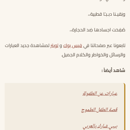
وبَقيـنا دبـبـًا قطبية،،
صُفِحَت اجسادها ضِد الحجارة،،
تابعونا عبر صفحاتنا في
فيس بوك
و
تويتر
لمشاهدة جديد العبارات
والرسائل والخواطر والكلام الجميل.
شاهد أيضاً :
عبارات عن الطفولة
قصة الطفل الطموح
بيبي شارك بالعربي