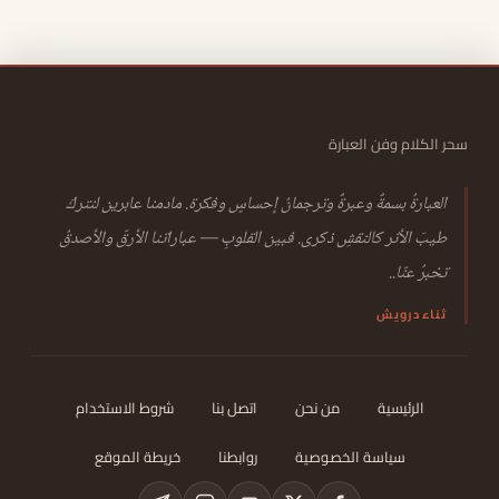
سحر الكلام وفن العبارة
العبارةُ بسمةٌ وعبرةٌ وترجمانُ إحساسٍ وفكرة. مادمنا عابرين لنتركَ
طيبَ الأثر كالنقشِ ذكرى. فبين القلوبِ — عباراتنا الأرقّ والأصدقُ
تخبرُ عنّا..
ثناء درويش
الرئيسية
من نحن
اتصل بنا
شروط الاستخدام
سياسة الخصوصية
روابطنا
خريطة الموقع