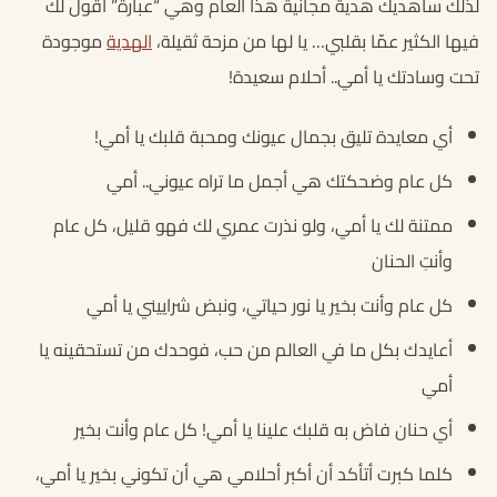
لذلك سأهديك هدية مجانية هذا العام وهي “عبارة” أقول لك
فيها الكثير عمّا بقلبي… يا لها من مزحة ثقيلة،
الهدية
موجودة
تحت وسادتك يا أمي.. أحلام سعيدة!
أي معايدة تليق بجمال عيونك ومحبة قلبك يا أمي!
كل عام وضحكتك هي أجمل ما تراه عيوني.. أمي
ممتنة لك يا أمي، ولو نذرت عمري لك فهو قليل، كل عام
وأنتِ الحنان
كل عام وأنت بخير يا نور حياتي، ونبض شراييني يا أمي
أعايدك بكل ما في العالم من حب، فوحدك من تستحقينه يا
أمي
أي حنان فاض به قلبك علينا يا أمي! كل عام وأنت بخير
كلما كبرت أتأكد أن أكبر أحلامي هي أن تكوني بخير يا أمي،