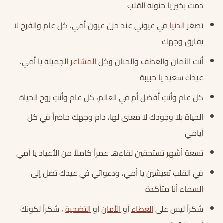
دمت بخير يا حنونة القلب
تصغر
الدنيا
في عيوني عند حزن عيون أمي، كل عام والفرح لا
يفارق وجهك
أنت الأمان والعطف والحنان وكل
المشاعر
الجميلة يا أمي،
عيدك سعيد يا حبيبة
كل عام وأنتِ أفضل أم في العالم، كل عام وأنتِ روح الحياة
الحياة بلا وجودك لا معنى لها، دام وجهك حاضراً في كل
أيامي
تسعة أشهر تستحقين لقاءها عمراً كاملاً من الأعياد يا أمي
في القلب تعيشين يا أمي، ودعواتي في عيدك تصل إلى
السماء أنا متأكدة
شكراً ليس على
العطاء
أو
الأمان
أو
التضحية
، شكراً لكونك