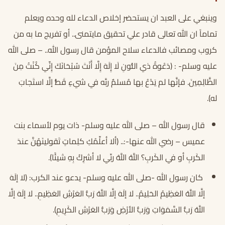
وينبغي على العبد ان يستحضر إخلاص الدعاء لله وحده ويعلم
تماماً ان الله تعالى قادر علي تحقيق مايتمنى.. أو تفريج ما به من
كروب ومصائب فالدعاء سلاح المؤمن قال رسول الله.. – صلى الله
عليه وسلم- : (دَعْوةُ ذي النُّونِ لَا إِلَهَ إِلَّا أَنْتَ سُبْحَانَكَ إِنِّي كُنْتُ مِنَ
الظَّالِمِينَ. فإنَّها لم يَدْعُ بها مُسلمٌ ربَّه في شيءٍ قَطُّ إلَّا استَجابَ
له).
قال رسول الله – صلى الله عليه وسلم- ذات يوم لأسماء بنت
عميس – رضي الله عنها-:.. (ألا أعلِّمُكِ كلِماتٍ تَقولينَهُنَّ عندَ
الكَربِ أو في الكَربِ؟ اللَّهُ اللَّهُ ربِّي لا أشرِكُ بِهِ شيئًا).
كان رسول الله -صلى الله عليه وسلم- يدعو عند الكرب: (لا إلَهَ
إلَّا اللَّهُ العَظِيمُ الحَلِيمُ.. لا إلَهَ إلَّا اللَّهُ رَبُّ العَرْشِ العَظِيمِ.. لا إلَهَ إلَّا
اللَّهُ رَبُّ السَّمَوَاتِ وَرَبُّ الأرْضِ وَرَبُّ العَرْشِ الكَرِيمِ).