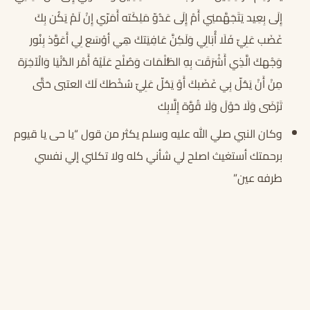
إِلَى بِعِيد يَتَجَهَّمنِي أَمْ إِلَى عَدُوّ مَلِكَته أَمَرّي إِنْ لَمْ يَكُن بِكَ
غَضَب عَلِيّ فَلَا أُبَالِي وَلَكِنَّ عَافِيَتكَ هِي أوْسَع لِي أَعَوَّذ بِنُور
وَجْهكَ الَّذِي أَشْرَقَت بِهِ الظُّلْمَات وَصُلْح عَلَيْهُ أَمْر الدُّنْيَا وَالْآخِرَة
مِنْ أَنْ يَحُلّ بِي غَضَبكَ أَوْ يَحُلّ عَلِيّ سُخْطكَ لَكَ العتبى حَتَّى
تَرْضَى وَلَا حَوْلَ وَلَا قُوَّة إِلَّابِك
وكان النبي صلي الله عليه وسلم يكثر من قول “يا حى يا قيوم
برحمتك أستغيث اصلح لي شأني كله ولا تكلني إلي نفسي
طرفه عين”