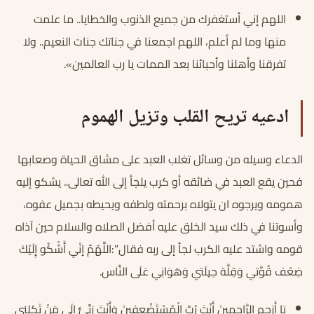
اللهم إني أستغفرك من جميع الذنوب والخطايا.. ما علمت
منها وما لم أعلم، اللهم اجمعنا في جناتك جنات النعيم.. ولا
تفرقنا وأهلنا وأحبائنا بعد الممات يا رب العالمين».
ادعيه تريح القلب وتزيل الهموم
الدعاء وسيله من وسائل تغلب العبد على مشاق الحياة وصعابها
فحين يقع العبد في ضائقه أو كرب يلجأ إلى الله تعالى.. يشكو إليه
همومه ويرجوه ان يتولاه برحمته ولطفه ويحيطه بجميل عفوه،
وأسوتنا في ذلك سيد الخلق عليه أفضل الصلاه والسلام حين آذاه
قومه واشتد عليه الكرب لجأ إلى ربه فقال”:اللَّهُمّ إنْي أَشْكُو إِلَيْكَ
ضِعْف قُوَّتي وَقِلَّة حِيلَتي وَهَوَانِي عَلَى النَّاس.
يَا أَرَحِم الرَّاحِمِينَ أَنْتَ رُبَّ الْمُسْتَضْعِفِينَ وَأَنْتَ رَبِّيٌّ إِلَى مَنْ تَكِلنِي