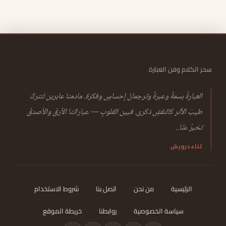
سحر الكلام وفن العبارة
العبارةُ بسمةٌ وعبرةٌ وترجمانُ إحساسٍ وفكرة. مادمنا عابرين لنتركَ
طيبَ الأثر كالنقشِ ذكرى. فبين القلوبِ — عباراتنا الأرقّ والأصدقُ
تخبرُ عنّا..
ثناء درويش
الرئيسية
من نحن
اتصل بنا
شروط الاستخدام
سياسة الخصوصية
روابطنا
خريطة الموقع