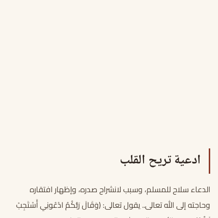
ادعية تريح القلب
الدعاء سلاح للمسلم، وسبب لانشراح صدره، وإظهار افتقاره
وحاجته إلى الله تعالى.. يقول تعالى: (وَقَالَ رَبُّكُمُ ادْعُونِي أَسْتَجِبْ