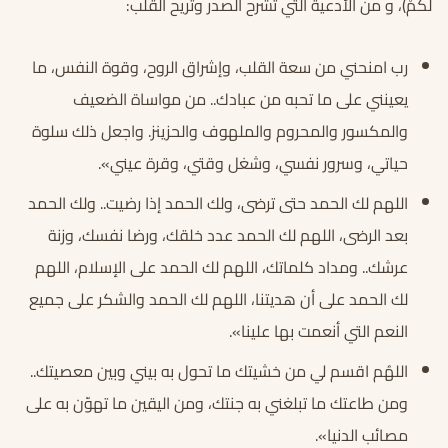
لَكُمْ)، و من الأدعية التي تشرح الصدر وتريح القلب:
رب امنحني من سعة القلب، وإشراق الروح، وقوة النفس، ما
يعينني على ما تحبه من عبادك.. من مواساة الضعيف
والمكسور والمحروم والملهوف والحزينز. واجعل ذلك سلوة
حياتي، وسرور نفسي، وشغل وقتي، وقرة عيني».
اللهم لك الحمد حتى ترضى، ولك الحمد إذا رضيت.. ولك الحمد
بعد الرضى، اللهم لك الحمد عدد خلقك، ورضا نفسك، وزنة
عرشك.. ومداد كلماتك، اللهم لك الحمد على الإسلام، اللهم
لك الحمد على أن هديتنا، اللهم لك الحمد والشكر على جميع
النعم التي أنعمت بها علينا».
اللهُم اقسم لي من خشيتك ما تحول به بيني وبين معصيتك..
ومن طاعتك ما تبلغني به جنتك، ومن اليقين ما تهوّن به على
مصائب الدنيا».