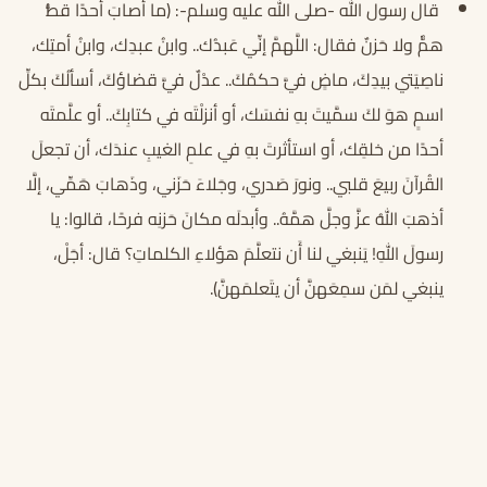
قال رسول الله -صلى الله عليه وسلم-: (ما أصابَ أحدًا قطُّ
همٌّ ولا حَزنٌ فقال: اللَّهمَّ إنِّي عَبدُك.. وابنُ عبدِك، وابنُ أمتِك،
ناصِيَتي بيدِكَ، ماضٍ فيَّ حكمُكَ.. عدْلٌ فيَّ قضاؤكَ، أسألُكَ بكلِّ
اسمٍ هوَ لكَ سمَّيتَ بهِ نفسَك، أو أنزلْتَه في كتابِكَ.. أو علَّمتَه
أحدًا من خلقِك، أو استأثرتَ بهِ في علمِ الغيبِ عندَك، أن تجعلَ
القُرآنَ ربيعَ قلبي.. ونورَ صَدري، وجَلاءَ حَزَني، وذَهابَ هَمِّي، إلَّا
أذهبَ اللهُ عزَّ وجلَّ همَّهُ.. وأبدلَه مكانَ حَزنِه فرحًا، قالوا: يا
رسولَ اللهِ! يَنبغي لنا أَن نتعلَّمَ هؤلاءِ الكلماتِ؟ قال: أجَلْ،
ينبغي لمَن سمِعَهنَّ أن يتَعلمَهنَّ).