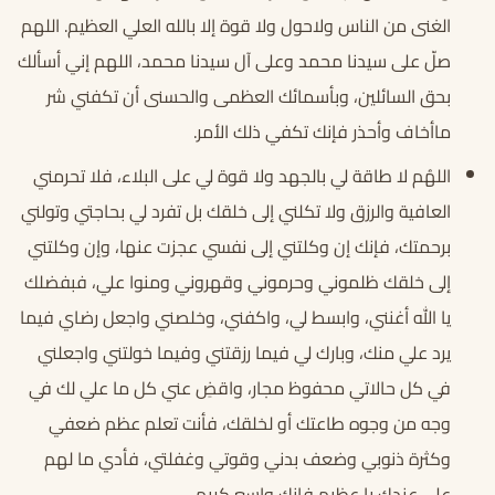
الغنى من الناس ولاحول ولا قوة إلا بالله العلي العظيم. اللهم
صلّ على سيدنا محمد وعلى آل سيدنا محمد، اللهم إني أسألك
بحق السائلين، وبأسمائك العظمى والحسنى أن تكفني شر
ماأخاف وأحذر فإنك تكفي ذلك الأمر.
اللهُم لا طاقة لي بالجهد ولا قوة لي على البلاء، فلا تحرمني
العافية والرزق ولا تكلني إلى خلقك بل تفرد لي بحاجتي وتولني
برحمتك، فإنك إن وكلتني إلى نفسي عجزت عنها، وإن وكلتني
إلى خلقك ظلموني وحرموني وقهروني ومنوا علي، فبفضلك
يا الله أغنني، وابسط لي، واكفني، وخلصني واجعل رضاي فيما
يرد علي منك، وبارك لي فيما رزقتني وفيما خولتني واجعلني
في كل حالاتي محفوظ مجار، واقضِ عني كل ما علي لك في
وجه من وجوه طاعتك أو لخلقك، فأنت تعلم عظم ضعفي
وكثرة ذنوبي وضعف بدني وقوتي وغفلتي، فأدي ما لهم
علي عندك يا عظيم فإنك واسع كريم.