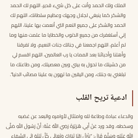
الملك ولك الحمد وأنت على كل شيء قدير، اللهم لك الحمد
والشكر كما ينبغي لجلال وجهك وعظيم سلطانك، اللهم لك
الحمد والشكر على جميع النعم التي أنعمت بها علينا، اللهم
إني أستغفرك من جميع الذنوب والخطايا ما علمت منها وما
لم أعلم، اللهم اجمعنا في جناتك جنات النعيم، ولا تفرقنا
وأهلنا وأحبائنا بعد الممات يا رب العالمين، اللهم اقسم لي
من خشيتك ما تحول به بيني وبين معصيتك، ومن طاعتك ما
تبلغني به جنتك، ومن اليقين ما تهون به علينا مصائب الدنيا”.
ادعية تريح القلب
والدعاء عبادة وطاعة لله وامتثال لأوامره والبعد عن غضبه
وسخطه، وقد ورد عَنْ أَبِي هُرَيْرَةَ رَضِيَ اللَّهُ عَنْهُ: أَنَّ رَسُولَ اللَّهِ صَلَّى
اللهُ عَلَيْهِ وَسَلَّمَ قَالَ: “يَنْزِلُ رَبُّنَا تَبَارَكَ وَتَعَالَى كُلَّ لَيْلَةٍ إِلَى السَّمَاءِ