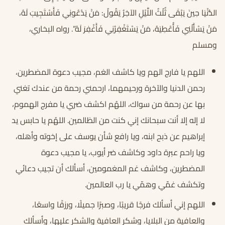
الدُّنْيَا حِينَ يَبْقَى ثُلُثُ اللَّيْلِ الآخِرُ يَقُولُ: مَنْ يَدْعُونِي فَأَسْتَجِيبَ لَهُ،
مَنْ يَسْأَلُنِي فَأُعْطِيَهُ، مَنْ يَسْتَغْفِرُنِي فَأَغْفِرَ لَهُ”. رواه البخاري،
ومسلم
اللهم يا فارج الهم ويا كاشف الغم، مجيب دعوة المضطرين،
رحمن الدنيا والآخرة ورحيمهما، ارحمني رحمة من عندك تغني
بها عن رحمة من سواك، اللهُم اكشف ضري يا مفرج الهموم،
لا إله إلا أنت سبحانك إني كنت من الظالمين. اللهُم يا حابس يد
إبراهيم عن ذبح ابنه، ويا رافع شأن يوسف على إخوته وأهله،
ويا راحم عبرة داود وكاشف ضر أيوب، يا مجيب دعوة
المضطرين، وكاشف غم المغمومين، أسألك أن تجيب دعائي
وتكشف غمّي وهمّي يا رب العالمين.
اللهم إني أسألك فرجًا قريبًا، وصبرًا جميلًا، ورزقًا واسعًا،
والعافية من البلايا، وشكر العافية والشكر عليها، وأسألك