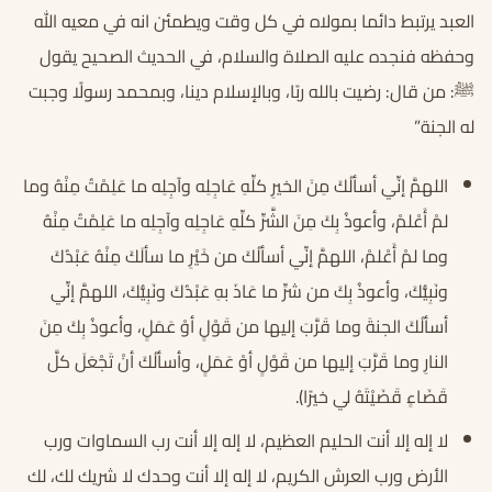
العبد يرتبط دائما بمولاه في كل وقت ويطمئن انه في معيه الله
وحفظه فنجده عليه الصلاة والسلام، في الحديث الصحيح يقول
ﷺ: من قال: رضيت بالله ربًا، وبالإسلام دينا، وبمحمد رسولًا وجبت
له الجنة”
اللهمَّ إنِّي أسألُكَ مِنَ الخيرِ كلِّهِ عَاجِلِه وآجِلِه ما عَلِمْتُ مِنْهُ وما
لمْ أَعْلمْ، وأعوذُ بِكَ مِنَ الشَّرِّ كلِّهِ عَاجِلِه وآجِلِه ما عَلِمْتُ مِنْهُ
وما لمْ أَعْلمْ، اللهمَّ إنِّي أسألُكَ من خَيْرِ ما سألَكَ مِنْهُ عَبْدُكَ
ونَبِيُّكَ، وأعوذُ بِكَ من شرِّ ما عَاذَ بهِ عَبْدُكَ ونَبِيُّكَ، اللهمَّ إنِّي
أسألُكَ الجنةَ وما قَرَّبَ إليها من قَوْلٍ أوْ عَمَلٍ، وأعوذُ بِكَ مِنَ
النارِ وما قَرَّبَ إليها من قَوْلٍ أوْ عَمَلٍ، وأسألُكَ أنْ تَجْعَلَ كلَّ
قَضَاءٍ قَضَيْتَهُ لي خيرًا).
لا إله إلا أنت الحليم العظيم، لا إله إلا أنت رب السماوات ورب
الأرض ورب العرش الكريم، لا إله إلا أنت وحدك لا شريك لك، لك