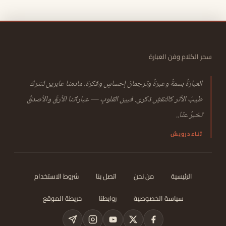
سحر الكلام وفن العبارة
العبارةُ بسمةٌ وعبرةٌ وترجمانُ إحساسٍ وفكرة. مادمنا عابرين لنتركَ
طيبَ الأثر كالنقشِ ذكرى. فبين القلوبِ — عباراتنا الأرقّ والأصدقُ
تخبرُ عنّا..
ثناء درويش
الرئيسية
من نحن
اتصل بنا
شروط الاستخدام
سياسة الخصوصية
روابطنا
خريطة الموقع