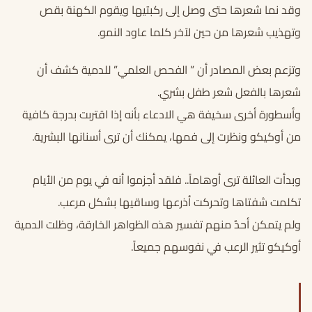
وقد نما شعرها حتى وصل إلى ركبتيها ويقوم الكهنة بقص
وتهذيب شعرها من حين لآخر كلما عاود النمو.
وتزعم بعض المصادر أن ” الفحص العلمي” للدمية كشف أن
شعرها بالفعل شعر طفل بشري.
وأسطورة أخرى سخيفة هي الادعاء بأنه إذا اقتربت بدرجة كافية
من أوكيكو ونظرت إلى فمها، يمكنك أن ترى أسنانها البشرية.
وبدأت العائلة ترى أوهاماً.. فلقد أجزموا أنه في يوم من الأيام
تكلمت شفتاها وتحركت أذرعها وساقيها بشكل مرعب.
ولم يتمكن أحدٌ منهم تفسير هذه الظواهر الخارقة، وظلت الدمية
أوكيكو تثير الرعب في نفوسهم جميعاً.