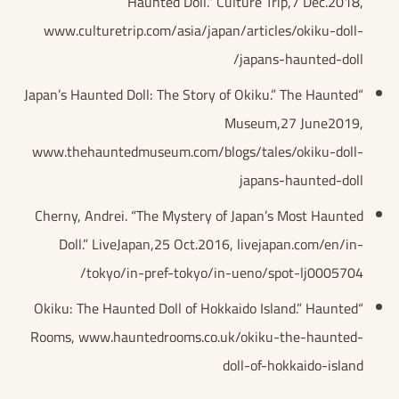
Haunted Doll.” Culture Trip,7 Dec.2018,
www.culturetrip.com/asia/japan/articles/okiku-doll-
japans-haunted-doll/
“Japan’s Haunted Doll: The Story of Okiku.” The Haunted
Museum,27 June2019,
www.thehauntedmuseum.com/blogs/tales/okiku-doll-
japans-haunted-doll
Cherny, Andrei. “The Mystery of Japan’s Most Haunted
Doll.” LiveJapan,25 Oct.2016, livejapan.com/en/in-
tokyo/in-pref-tokyo/in-ueno/spot-lj0005704/
“Okiku: The Haunted Doll of Hokkaido Island.” Haunted
Rooms, www.hauntedrooms.co.uk/okiku-the-haunted-
doll-of-hokkaido-island