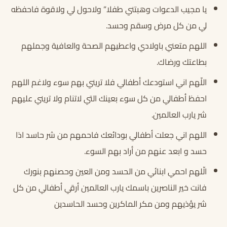
يا مجيب الدعوات وهبتني طفلا” ولاحول لي ولاقوة فاحفظه
لي من كل مرض وسقم وحسد.
اللهم متعني باولادي واعطيهم الصحة والعافية وجملهم
بطاعتك ورضاك.
اللّهم اني استودعك أطفالي فلا تريني بهم سوء ولاغم اللهم
احفظ أطفالي من كل سوء بعينك التي لاتنام ولا تريني عليهم
شر يارب العالمين.
اللهم اني جعلت أطفالي بودائعك فاحمهم من شر حاسد اذا
حسد و ابعد عنهم من أراد بهم السوء.
الّلهم احمي ابنائي من الحسد ومن العين وحصنهم بنورك
فانت خير الناصرين باسمك يارب العالمين أرقي أطفالي من كل
شر يؤذيهم ومن مكر الماكرين وحسد الحاسدين