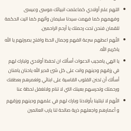
اللهم علم أولادي كماعلمت انبيائك موسى وعيسى
وفهمهم كما فهمت سيدنا سليمان وآتهم كما اتيت الحكمة
للقمان فنحن تحت رحمتك يا أرحم الراحمين.
اللّهم اعطهم سرعة الفهم وجمال الحظ وافتح بصيرتهم يا الله
ياكريم الله.
يا الهي يامجيب الدعوات أسألك ان تحفظ أولادي وتبارك لهم
في رزقهم ودينهم وانت على كل شئ قدير الله ياحنان يامنان
أسألك أن تحنن القلوب القاسية على ابنائي وتغمرهم بعطفك
ورحمتك وتحرسهم بعينك التي لا تنام ولاتغفل لحظة عنا
اللّهم لا تبتلينا بأولادنا وبارك لهم في علمهم ودينهم ورزقهم
و أعمارهم واجعلهم ذرية صالحة لنا يارب العالمين