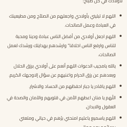
لأولادك في كل صباح:
اللهم لا تبليني بأولادي واجعلهم من الصلاّح ومن مطيعينك
في العبادة وعمل الصالحات.
اللهم اجعل أولادي من أفضل الناس عبادة ودينا ومحبة
للناس وارفع الناس اخلاقا” وارشدهم بهدايتك ورشدك لعمل
الصالحات.
يالله يامجيب الدعوات اللهم أنعم على أولادي برزق الحلال
وبعدهم عن رزق الحرام واغنيهم عن سؤال إلاوجهك الكريم.
اللهم ياقادر يا جبار احفظهم من الحساد والاشرار.
اللّهم يا منان اعطهم الأمن في قلوبهم والآمان والصحة في
العقول والابدان.
اللهم ياسميع ياعليم امنحني برّهم في حياتي ومتعني
بدعائهم بعد مماتي.