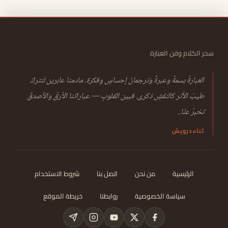
سحر الكلام وفن العبارة
العبارةُ بسمةٌ وعبرةٌ وترجمانُ إحساسٍ وفكرة. مادمنا عابرين لنتركَ
طيبَ الأثر كالنقشِ ذكرى. فبين القلوبِ — عباراتنا الأرقّ والأصدقُ
تخبرُ عنّا..
ثناء درويش
الرئيسية
من نحن
اتصل بنا
شروط الاستخدام
سياسة الخصوصية
روابطنا
خريطة الموقع