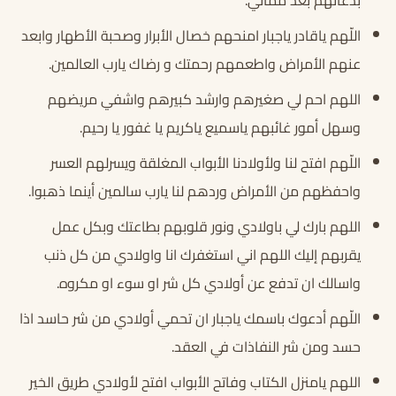
اللّهم ياقادر ياجبار امنحهم خصال الأبرار وصحبة الأطهار وابعد
عنهم الأمراض واطعمهم رحمتك و رضاك يارب العالمين.
اللهم احم لي صغيرهم وارشد كبيرهم واشفي مريضهم
وسهل أمور غائبهم ياسميع ياكريم يا غفور يا رحيم.
اللّهم افتح لنا ولأولادنا الأبواب المغلقة ويسرلهم العسر
واحفظهم من الأمراض وردهم لنا يارب سالمين أينما ذهبوا.
اللهم بارك لي باولادي ونور قلوبهم بطاعتك وبكل عمل
يقربهم إليك اللهم اني استغفرك انا واولادي من كل ذنب
واسالك ان تدفع عن أولادي كل شر او سوء او مكروه.
اللّهم أدعوك باسمك ياجبار ان تحمي أولادي من شر حاسد اذا
حسد ومن شر النفاذات في العقد.
اللهم يامنزل الكتاب وفاتح الأبواب افتح لأولادي طريق الخير