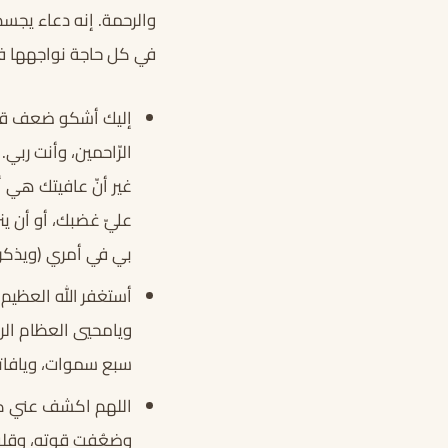
والرحمة. إنه دعاء يجسد 
في كل حاجة نواجهها في 
إليك أشكو ضعف قوّتي
الرّاحمين، وأنت ربي.
غير أنّ عافيتك هي أو
عليّ غضبك، أو أن ينز
بي في أمري (ويذكر ا
أستغفر الله العظيم ا
ويامحيي العظام الر
سبع سموات، ويافاتح
اللهم اكشف عني كل 
وضعُفت قوته، وقلت 