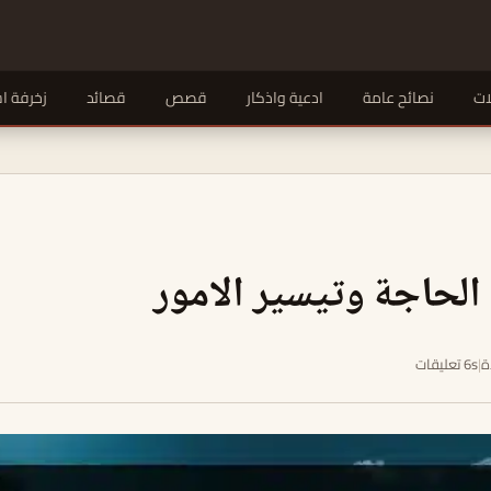
ات
نصائح عامة
ادعية واذكار
قصص
قصائد
زخرفة ا
الحاجة وتيسير الامور
|
6s تعليقات