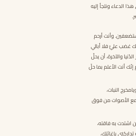
هذا الدعاء ونلجأ إليه
.
مستضعفين. وأنت أرحم
بك غضب عليَّ فلا أبالي
نيا والآخرة، أن يحلَّ
نّك أنت الأعلم بما حلّ
يامخرج النبات،
سامع الأصوات من فوق
ن اشتدت به فاقته،
داركني بإغاثتك،