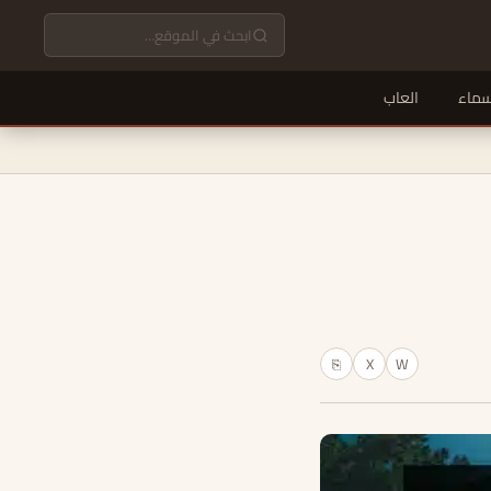
سماء
العاب
X
W
⎘