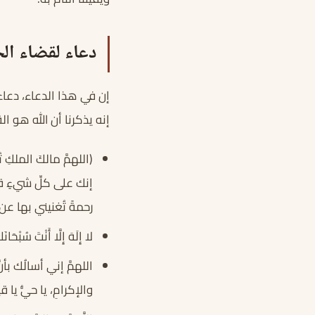
دعاء لقضاء الح
إن في هذا الدعاء، دعاء 
إنه يذكرنا أن الله هو ا
(اللهمَّ مالكَ الملكِ ت
إنك على كلِّ شيءٍ قد
رحمةً تُغنيني بها عن
لا إِلَهَ إِلَّا أَنْتَ سُبْحَا
اللهمَّ إني أسالُك بأنَ
والإكرامِ، يا حيُّ يا 