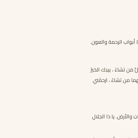
ا أبواب الرحمة والعون.
ّ مَن تشاءُ ، بيدِك الخيرُ
هما من تشاءُ ، ارحمْني
تِ والأرضِ. يا ذا الجلالِ