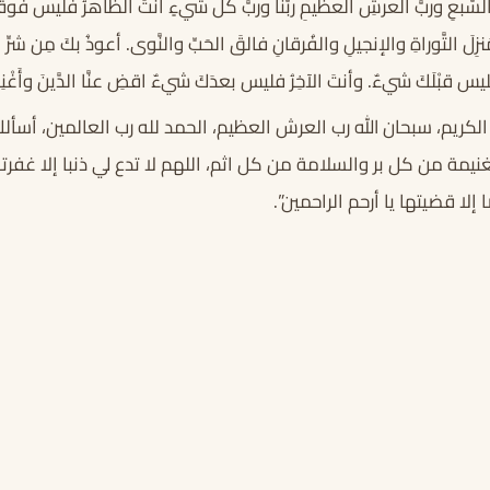
تِ السَّبعِ وربَّ العرشِ العظيمِ ربَّنا وربَّ كلِّ شيءٍ أنتَ الظَّاهرُ فليس ف
َ التَّوراةِ والإنجيلِ والفُرقانِ فالقَ الحَبِّ والنَّوى. أعوذُ بكَ مِن شرِّ 
فليس قبْلَكَ شيءٌ. وأنتَ الآخِرُ فليس بعدَكَ شيءٌ اقضِ عنَّا الدَّينَ وأَغْنِن
ليم الكريم، سبحان الله رب العرش العظيم، الحمد لله رب العالمين، أس
يمة من كل بر والسلامة من كل اثم، اللهم لا تدع لي ذنبا إلا غفرته،
لا قضيتها يا أرحم الراحمين”.