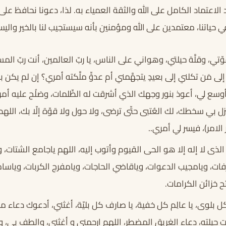
الاعتماد الكامل على الله والثقة العمياء به. لذا، دعونا نحافظ على 
حياتنا، معتمدين على الله ومؤمنين بأنه سيستجيب لنا بالخير واليسر
، وقلَّة حيلتي، وهواني على الناس، يا ربّ العالمين، أنت ربّ ال
 إلى مَن تكلني إلى بعيدٍ يتجهَّمني أم عدوٍّ ملَّكته أمري؟ إن لم يكن 
سع لي، أعوذ بنور وجهك الذي أشرقت له الظّلمات، وصَلُح عليه أمر الدّ
ل بي سخطك، لك العُتبى حتّى ترضى، ولا حول ولا قوّة إلّا بك، اللهم إ
لامر)، فيسر لي أمري..
لذى لا إله إلا هو الحى القيوم وأتوب إليه، اللهم ياجامع الشتات، و
فات، ويامجيب الدعوات، وياقاضي الحاجات، ويامفرج الكربات، ويا
 خزائن الكرامات.
بلوى، يا عالِم كل خفية، يا صارف كل بليّة، أغثني، أدعوك دعاء م
حيلته، دعاء الغريق المضطر، اللهم ارحمني و أغثني، والطف بي، و ت