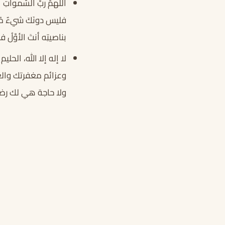
اللَّهمَّ ربَّ السَّموا
فليس دونَكَ شيءٌ مُنزِل
بناصيتِه أنتَ الأوَّلُ 
لا إله إلا الله، الح
وعزائم مغفرتك والغن
ولا حاجة هي لك رضا إ