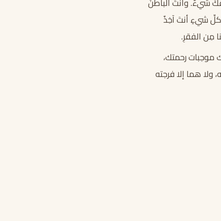
وقَكَ شيءٌ. وأنتَ الباطنُ
كلِّ شيءٍ أنتَ آخِذٌ
ا مِن الفقرِ.
ألك موجبات رحمتك،
 ولا هما إلا فرجته