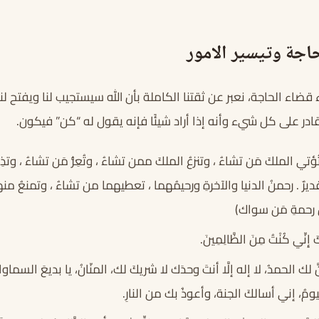
اجة وتيسير الامور
قضاء الحاجة، نعبر عن ثقتنا الكاملة بأن الله سيستجيب لنا ويفتح لن
لقادر على كل شيء وأنه إذا أراد شيئًا فإنه يقول له “كن” فيكون.
ُؤتي الملكَ مَن تشاءُ ، وتنزعُ الملكَ ممن تشاءُ ، وتُعِزُّ مَن تشاءُ ، وتذِلُ
يرٌ . رحمنُ الدنيا والآخرةِ ورحيمُهما ، تعطيهما من تشاءُ ، وتمنعُ من
 رحمةِ مَن سواك)
نَكَ إِنِّي كُنْتُ مِنَ الظَّالِمِينَ.
ّ لك الحمدُ، لا إله إلَّا أنتَ وحدَك لا شريكَ لك، المنّانُ، يا بديعَ السماوا
قيومُ، إني أسالكَ الجنة، وأعوذُ بك من النارِ.