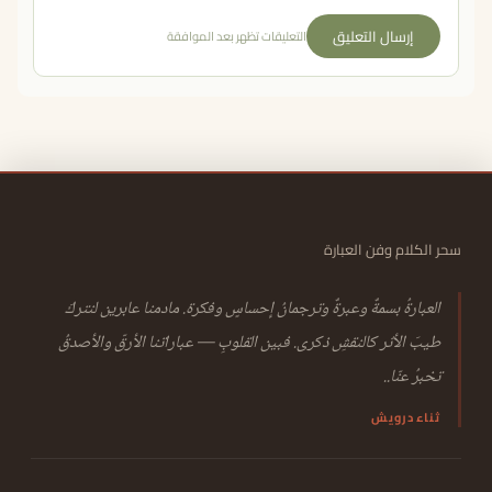
إرسال التعليق
التعليقات تظهر بعد الموافقة
سحر الكلام وفن العبارة
العبارةُ بسمةٌ وعبرةٌ وترجمانُ إحساسٍ وفكرة. مادمنا عابرين لنتركَ
طيبَ الأثر كالنقشِ ذكرى. فبين القلوبِ — عباراتنا الأرقّ والأصدقُ
تخبرُ عنّا..
ثناء درويش