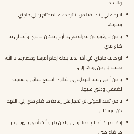
والسند.
لا رجاء لي إلاك، فيا من لا ترد دعاء المحتاج رد لي حاجتي
بقدرتك.
يا من لا يغيب عن بصرك شيء، أرني مكان حاجتي وأعد لي ما
ضاع مني.
لو كانت حاجتي في آخر الدنيا بيدك زمام أمرها ومصيرها يا الله،
فسخر لي من يردها إلي.
يا من أرتجي منه الهداية إلى ضالتي، اسمع دعائي واستجب
لضعفي ودلني عليها.
يا من تعيد الموتى لن تعجز على إعادة ما ضاع مني إلي، اللهم
كن عونا ً لي.
إنك قدرتك أعظم مما أرتجي ولكن يا رب أنت أدرى بحيرتي فرد
ما ضاع مني.