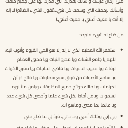
ملئ أركان عرشك وأسألك بقدرتك التي قدرت بها على جميع خلقك
وأسألك برحمتك التي وسعت كل شيء(نقول الشيء الضائع) لا إله
إلا أنت يا مغيث أغثني يا مغيث أغثني.)
من ضاع له شيء فليردد:
استغفر الله العظيم الذي لا إله إلا هو الحي القيوم وأتوب اليه،
اللهم يا جامع الشتات ويا مخرج النبات ويا محيي العظام
الرفات ويا مجيب الدعوات ويا قاضي الحاجات ويا مفرج الكربات
ويا سامع الأصوات من فوق سبع سماوات ويا فاتح خزائن
الكرامات ويا مالك حوائج جميع المخلوقات ويامن ملأ نوره
السموات ويامن أحاط بكل شيء علما وأحصى كل شيء عددا
ويا عالما بما مضى وماهو آت.
ربي إني وكلتك أمري وحاجاتي، فردّ لي ما ضاع مني.
يا الله يا من لا تنام عينك، اهدني على مكان ما ضاع مني