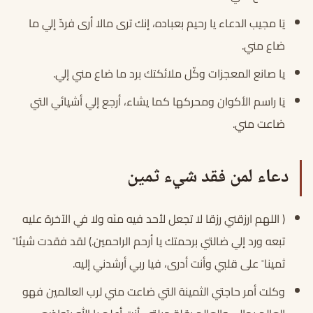
يَا مجيب الدعاء يا رحيم بعباده، إنك ترى مالا أرى فردّ إلي ما
ضاع مني.
يا صانع المعجزات وكّل ملائكتك برد ما ضاع مني إلي.
يَا راسم الأكوان ومحركها كما يشاء، أرجع إلي أشيائي التي
ضاعت مني.
دعاء لمن فقد شيء ثمين
( اللهم ارزقني رزقا لا تجعل لأحد فيه منَه ولا في الآخرة عليه
تبعه ورد إلي ضالتي برحمتك يا أرحم الراحمين.) لقد فقدت شيئا ً
ثمينا ً على قلبي وأنت أدرى، فيا ربي أرشدني إليه.
وكلت أمر حاجتي الثمينة التي ضاعت مني لرب العالمين فهو