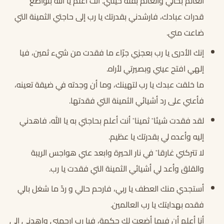
العالم بحالي والعالم بقلة حيلتي. أنت أعلم يا الله بتواضع
قدرات عبادك، فارشدني بقدرتك يا رب إلى حاجتي الثمينة التي
ضاعت مني.
إنك الأدرى يا رب بعجزي جرّاء ما فقدت من شيء ثمين، فيا
إلهي افتح عيني وبصيرتي لأراه.
ما خلقت عبدك يا رب لتهينك، وما أن وجدته في ضيقة تعينه،
فأعني على رد أشيائي الثمينة التي فقدتها.
لقد فقدت شيئا ً ثمينا ً أنت أعلم بحاجتي به يا الله، فاهدني
إليه وأعده لي بقدرتك يا عظيم.
لا تتركني غارقا ً في نار الحيرة وابعد عني هواجس الريبة
والقلق وأعد لي أشيائي الثمينة التي فقدت يا رب.
أستجدي منك العطف يا ربي، فارحم حالي و ردّ ما شغل بالي
فقده بهدايتك يا رب العالمين.
أنا أعلم أن فيما أضعت لك حكمة، فيا رب ارحمني واهدني إلى