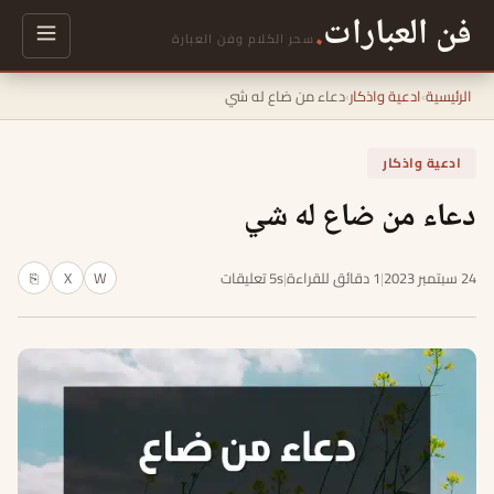
فن العبارات
.
سحر الكلام وفن العبارة
الرئيسية
›
ادعية واذكار
›
دعاء من ضاع له شي
ادعية واذكار
دعاء من ضاع له شي
24 سبتمبر 2023
|
1 دقائق للقراءة
|
5s تعليقات
W
X
⎘