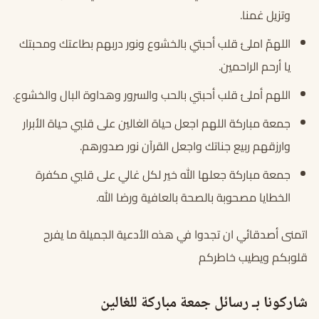
وتزيل غمنا.
اللهمّ املئ قلب أحبتي بالخشوع ونور دربهم بطاعتك ومحبتك
يا أرحم الراحمين.
اللهم أملئ قلب أحبتي بالحب والسرور وهداوة البال والخشوع.
جمعة مباركة اللهم اجعل حياة الغالين على قلبي حياة الأبرار
وارزقهم ربيع جناتك واجعل القرآن نور صدورهم.
جمعة مباركة جعلها الله خير لكل غالي على قلبي مكفرة
الخطايا مصحوبة بالصحة بالعافية ورضا الله.
اتمنى أصدقائي ان تجدوا في هذه الأدعية الجميلة ما يفرح
قلوبكم ويطيب خاطركم
شاركونا بـ رسائل جمعة مباركة للغالين