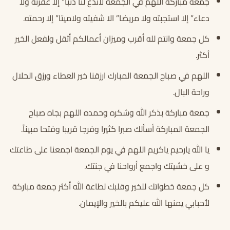
جمعة مباركة اللهم في الجمعة لاتدع لنا ذنبا” إلا غفرته ولا
دعاء” إلا استجبته ولا مريضا” الا شفيته ولاميتا” إلا رحمته.
كل جمعة وانتم لله أقرب وميزان أعمالكم أثقل ولفعل الخير
أكثر.
اللهم في صباح الجمعة المبارك ارزقنا خير العطاء ورزق الحلال
وراحة البال.
جمعة مباركة بذكر الله وشكره وحمده اللهم بجاه صباح
الجمعة المباركة أسألك صبرا كثيرا وفرجا قريبا وفتحا مبيناً.
يا الله يارحيم ياكريم اللهم في يوم الجمعة اجمعنا على طاعتك
و على خشيتك واجمع أرواحنا في جنتك.
كل جمعة خطواتك للخير وقلبك لطاعة الله أكثر جمعة مباركة
لأحبابي يمنها الله عليكم بالخير والإيمان.