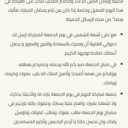
الدينيه وتبادل الناس الدعاء والكلام المحبب للحث على العبادة في
هذا اليوم الفضيل وخاصة إذا كان من ايام رمضان المبارك فأليك
بعضا” من هذه الرسائل الجميلة
مع دفئ أشعة الشمس في يوم الجمعة المباركة ارسل لك
دعواتي القلبية أن يعمرك بالسعادة والفرح والسرور و يجعل
أعمالك صالحة لوجهه الكريم.
في صباح الجمعة صبحكم الله برحمته وغمركم بعطفه
ورزقكم من نعمه أصبحنا وأصبح الملك لله يارب عفوك وكرمك
ورضاك.
جمعة مباركة اللهم في يوم الجمعة بارك لنا ولأحبتنا بذكرك
ولا تشغلنا بغيرك وانعم علينا بسترك وعفوك يالله يارحيم في
مصباح يوم الجمعة نطلب عفوك ونطلب غفرانك ونتوسل
رضاك وان تحسن حالنا يا أرحم الراحمين وأكرم المسامحين