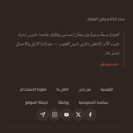
سحر الكلام وفن العبارة
العبارةُ بسمةٌ وعبرةٌ وترجمانُ إحساسٍ وفكرة. مادمنا عابرين لنتركَ
طيبَ الأثر كالنقشِ ذكرى. فبين القلوبِ — عباراتنا الأرقّ والأصدقُ
تخبرُ عنّا..
ثناء درويش
الرئيسية
من نحن
اتصل بنا
شروط الاستخدام
سياسة الخصوصية
روابطنا
خريطة الموقع