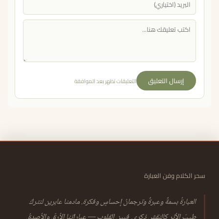
إرسال التعليق
التعليقات تظهر بعد الموافقة
سحر الكلام وفن العبارة
العبارةُ بسمةٌ وعبرةٌ وترجمانُ إحساسٍ وفكرة. مادمنا عابرين لنتركَ
طيبَ الأثر كالنقشِ ذكرى. فبين القلوبِ — عباراتنا الأرقّ والأصدقُ