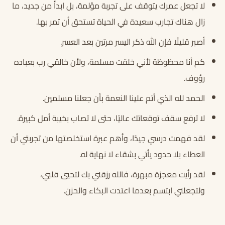
لا تجعل عمرك يتوقف على تجربة مؤلمة، بل ابدأ من جديد، ما
زال هناك تجارب سعيدة في الحياة تستحق أن تمر بها.
أصبر قليلًا فإن الله ذكر اليسر مرتين بعد العسر.
كم أنا محظوظة لأني خلقت مسلمة، ولأن خالقي رب بعباده
رؤوف.
الحمد لله الذي أتم علينا النعمة بأن جعلنا مسلمين.
لا ترفع سقف توقعاتك عاليًا، حتى لا تصاب بخيبة أمل كبيرة.
لقد فهمت درسي جيدًا، وأهم عبرة استخلصتها من تجربتي أن
العطاء بلا حدود يأتي بشقاء لا نهاية له.
لقد رأيت معجزة مبهرة، فالله رزقني بك لتحيي قلبي،
ولتجعلني ابتسم بعدما اعتدت البكاء والحزن.