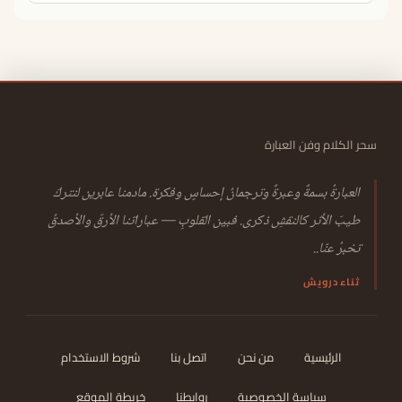
سحر الكلام وفن العبارة
العبارةُ بسمةٌ وعبرةٌ وترجمانُ إحساسٍ وفكرة. مادمنا عابرين لنتركَ
طيبَ الأثر كالنقشِ ذكرى. فبين القلوبِ — عباراتنا الأرقّ والأصدقُ
تخبرُ عنّا..
ثناء درويش
الرئيسية
من نحن
اتصل بنا
شروط الاستخدام
سياسة الخصوصية
روابطنا
خريطة الموقع