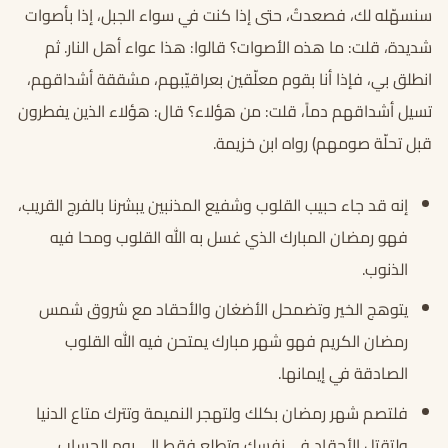
سنسهّله لك، فصعدتُ، حتى إذا كنت في سواء الجبل، إذا بأصوات
شديدة، قلت: ما هذه الأصوات؟ قالوا: هذا عواء أهل النار. ثم
انطلق بي، فإذا أنا بقوم معلّقين بعراقيّبهم، مشققة أشداقهم،
تسيل أشداقهم دماً، قلت: من هؤلاء؟ قال: هؤلاء الذين يفطرون
قبل تحلّة صومهم) رواه ابن خزيمة.
إنه قد جاء حبيب القلوب وشفيع المذنبين يبشرنا بالفرج القريب،
فهو رمضان المبارك الذي غسل به الله القلوب ومحا فيه
الذنوب.
يتوهج الخير وتضمحل الأضغان والأحقاد مع شروق شمس
رمضان الكريم فهو شهر مبارك يمتحن فيه الله القلوب
الصادقة في إيمانها.
فلتصم شهر رمضان بكلك ولتهجر النميمة وتترك متاع الدنيا
ولتقتل الأحقاد في نفسك وتطلع فقط إلى يوم الحساب.