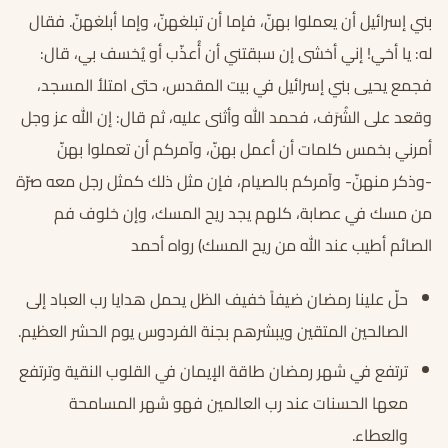
بني إسرائيل أن يعملوا بهنّ، فإما أن تبلغهنّ، وإما أبلغهنّ. فقال
له: يا أخي! إني أخشى إن سبقتني أن أُعذّب أو يُخسف بي، قال:
فجمع يحيى بني إسرائيل في بيت المقدس، حتى امتلأ المسجد،
وقعد على الشُرَف، فحمد الله وأثنى عليه، ثم قال: إن الله عز وجل
أمرني بخمس كلمات أن أعمل بهنّ، وآمركم أن تعملوا بهنّ
-وذكر منهنّ- وآمركم بالصيام، فإن مثل ذلك كمثل رجل معه صرّة
من مسك في عصابة، كلهم يجد ريح المسك، وإن خلوف فم
الصائم أطيب عند الله من ريح المسك) رواه أحمد
حلّ علينا رمضان ضيفاً خفيف الظل يحمل هدايا رب العباد إلى
الصالحين المتقين ويبشرهم بجنة الفردوس يوم الحشر العظيم.
ترتفع في شهر رمضان طاقة الإيمان في القلوب النقية وترتفع
معها الحسنات عند رب العالمين فهو شهر المسامحة
والعطاء.