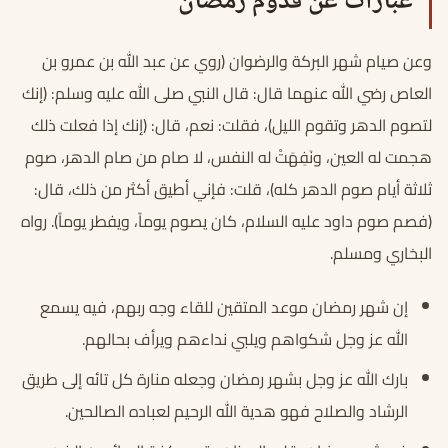
عبارات عن قدوم رمضان
وعن صيام شهر البركة والرضوان (روي عن عبد الله بن عمرو بن
العاص رضي الله عنهما قال: قال النبي صلى الله عليه وسلم: (إنك
لتصوم الدهر وتقوم الليل)، فقلت: نعم، قال: (إنك إذا فعلت ذلك
هجمت له العين، ونَفِهَتْ له النفس، لا صام من صام الدهر، صوم
ثلاثة أيام صوم الدهر كله)، قلت: فإني أطيق أكثر من ذلك، قال:
(فصم صوم داود عليه السلام، كان يصوم يوماً، ويفطر يوماً). رواه
البخاري ومسلم.
إن شهر رمضان موعد المتقين للقاء وجه ربهم، فيه يسمع
الله عز وجل شكواهم ويلبي نداءهم ويرأف بحالهم.
بارك الله عز وجل بشهر رمضان وجعله منارة كل تائه إلى طريق
الرشاد والصلاح فهو هدية الله الرحيم لعباده الصالحين.