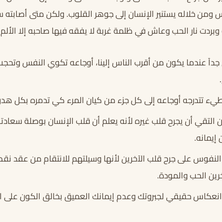
من خلاله يستنير الإنسان إلى جوهر القلوب. ولكن متى أصابته سه
وبردت نار الحب وعاش في ظلمة غربة لا يفقه فيها صاحبه إلا الألم 
 جداً عندما يكون من أقرب الناس إلينا، أوجاعه تكوي النفس وتح
طيء تتدرجه أوجاعه إلى كل جزء من كيان المرء كي تدمره بكل هد
 التقي أن يجرح قلب غيره لأنه يعلم أن قلب الإنسان بوصلة سعادته
إيمانه.
نفوس على جرح قلب الآخرين لأنها وسيلتهم للانتقام من عقد نقص
ين الحب والمودة.
انعكاس حقيقي لجبروتك وعدم إيمانك العميق بخالق الكون على ال