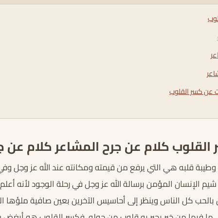
لوب
عر
اعر
ات عن كسر القلوب
 القلوب كلام عن جرح المشاعر كلام عن ج
طيبة قلبه هي التي يرفع من قيمته ومكانته عند الله عز وجل وفي 
 الإنسان المؤمن برسالة الله عز وجل في رحلة الوجود لأنه أعلم ب
بادل بالحب كل الناس وينظر إلى أحاسيس الآخرين بعين صافية ملؤها ا
 ما فيها من خير يجبر به قلوب من حوله. فكسر القلوب هو أبغض س