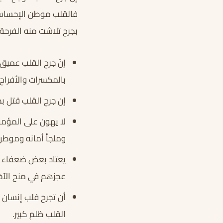
فالقلب موطن الإحساس و
بجرح تلاشت منه الفرحة 
إنّ جرح القلب عميق
بالمكسرات والأفراح.
إن جرح القلب قتل ب
لا يهون على المؤمن
وملجأ أمانه وموطن 
يعتاد بعض ضعفاء ال
عجزهم في منح الآخر
أن تجرح فلب إنسان 
القلب ظلم كبير.