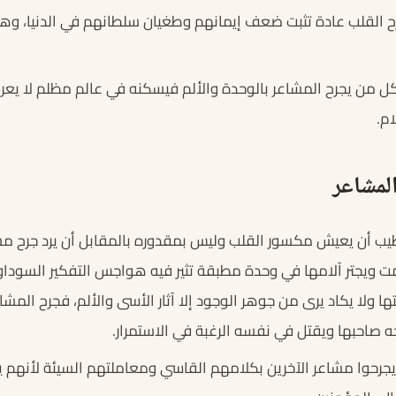
رح القلب عادة تثبت ضعف إيمانهم وطغيان سلطانهم في الدنيا، و
كل من يجرح المشاعر بالوحدة والألم فيسكنه في عالم مظلم لا يع
ام.
لمشاعر
طيب أن يعيش مكسور القلب وليس بمقدوره بالمقابل أن يرد جرح م
ويجتر آلامها في وحدة مطبقة تثير فيه هواجس التفكير السوداوي
ها ولا يكاد يرى من جوهر الوجود إلا آثار الأسى والألم، فجرح ال
ه صاحبها ويقتل في نفسه الرغبة في الاستمرار.
جرحوا مشاعر الآخرين بكلامهم القاسي ومعاملتهم السيئة لأنهم ي