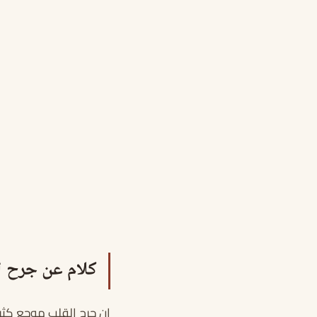
كلام عن جرح ا
إن جرح القلب موجع كثي