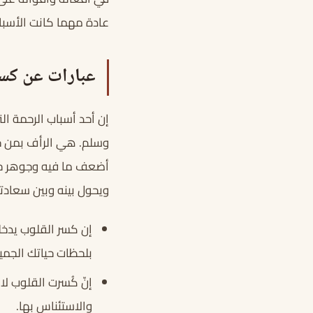
عادة مهما كانت الأسباب
عبارات عن كسر
إن أحد أسباب الرحمة التي
وسلم. هي الرأف بمن حو
أضعف ما فيه وجوهر حياته
ويحول بينه وبين سعادته
إن كسر القلوب يدخل
بلحظات حياتك الجميل
إنّ كُسرت القلوب لا
والاستئناس بها.