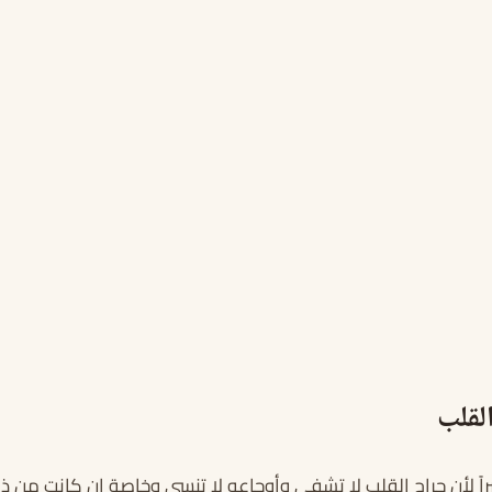
لقلب
راً لأن جراح القلب لا تشفى وأوجاعه لا تنسى وخاصة إن كانت من ذ