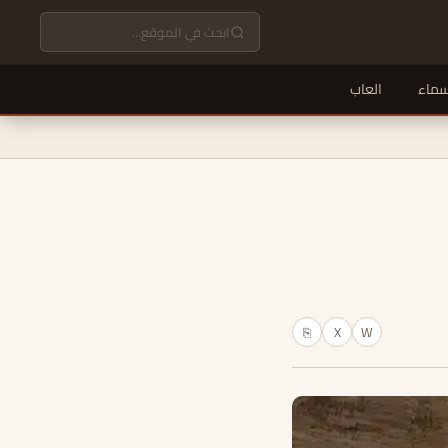
سماء
العاب
X
W
⎘