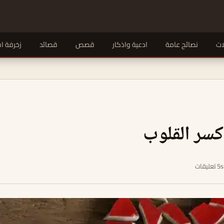
ات
نصائح عامة
ادعية واذكار
قصص
قصائد
زخرفة ا
كسر القلوب
5s تعليقات