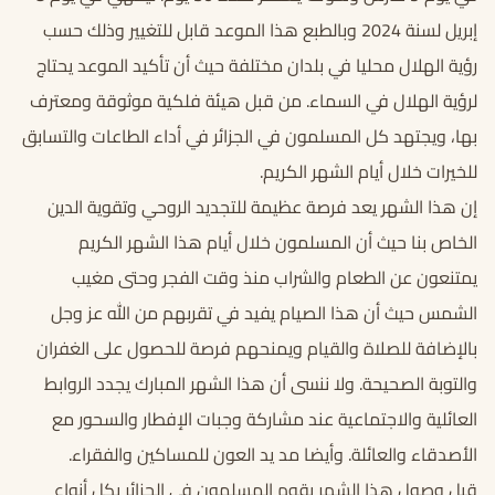
إبريل لسنة 2024 وبالطبع هذا الموعد قابل للتغيير وذلك حسب
رؤية الهلال محليا في بلدان مختلفة حيث أن تأكيد الموعد يحتاج
لرؤية الهلال في السماء. من قبل هيئة فلكية موثوقة ومعترف
بها، ويجتهد كل المسلمون في الجزائر في أداء الطاعات والتسابق
للخيرات خلال أيام الشهر الكريم.
إن هذا الشهر يعد فرصة عظيمة للتجديد الروحي وتقوية الدين
الخاص بنا حيث أن المسلمون خلال أيام هذا الشهر الكريم
يمتنعون عن الطعام والشراب منذ وقت الفجر وحتى مغيب
الشمس حيث أن هذا الصيام يفيد في تقربهم من الله عز وجل
بالإضافة للصلاة والقيام ويمنحهم فرصة للحصول على الغفران
والتوبة الصحيحة. ولا ننسى أن هذا الشهر المبارك يجدد الروابط
العائلية والاجتماعية عند مشاركة وجبات الإفطار والسحور مع
الأصدقاء والعائلة. وأيضا مد يد العون للمساكين والفقراء.
قبل وصول هذا الشهر يقوم المسلمون في الجزائر بكل أنواع