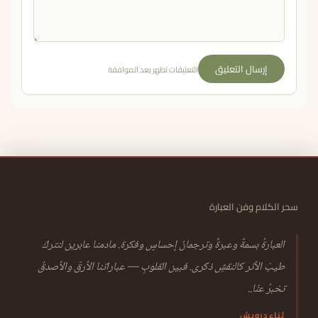
إرسال التعليق
التعليقات تظهر بعد الموافقة
سحر الكلام وفن العبارة
العبارةُ بسمةٌ وعبرةٌ وترجمانُ إحساسٍ وفكرة. مادمنا عابرين لنتركَ
طيبَ الأثر كالنقشِ ذكرى. فبين القلوبِ — عباراتنا الأرقّ والأصدقُ
تخبرُ عنّا..
ثناء درويش