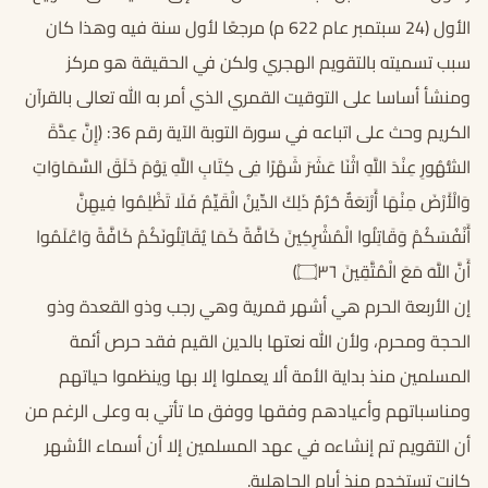
الأول (24 سبتمبر عام 622 م) مرجعًا لأول سنة فيه وهذا كان
سبب تسميته بالتقويم الهجري ولكن في الحقيقة هو مركز
ومنشأ أساسا على التوقيت القمري الذي أمر به الله تعالى بالقرآن
الكريم وحث على اتباعه في سورة التوبة الآية رقم 36: ﴿إِنَّ عِدَّةَ
الشُّهُورِ عِنْدَ اللَّهِ اثْنَا عَشَرَ شَهْرًا فِى كِتَابِ اللَّهِ يَوْمَ خَلَقَ السَّمَاوَاتِ
وَالْأَرْضَ مِنْهَا أَرْبَعَةٌ حُرُمٌ ذَلِكَ الدِّينُ الْقَيِّمُ فَلَا تَظْلِمُوا فِيهِنَّ
أَنْفُسَكُمْ وَقَاتِلُوا الْمُشْرِكِينَ كَافَّةً كَمَا يُقَاتِلُونَكُمْ كَافَّةً وَاعْلَمُوا
أَنَّ اللَّهَ مَعَ الْمُتَّقِينَ ۝٣٦﴾
إن الأربعة الحرم هي أشهر قمرية وهي رجب وذو القعدة وذو
الحجة ومحرم، ولأن الله نعتها بالدين القيم فقد حرص أئمة
المسلمين منذ بداية الأمة ألا يعملوا إلا بها وينظموا حياتهم
ومناسباتهم وأعيادهم وفقها ووفق ما تأتي به وعلى الرغم من
أن التقويم تم إنشاءه في عهد المسلمين إلا أن أسماء الأشهر
كانت تستخدم منذ أيام الجاهلية.