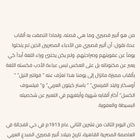
من هو ألبير قصيري وما هي قصته، ولماذا التصقت به ألقاب
عدة نقول: أن ألبير قصيري من الأدباء المصريين الذين لم يتخلوا
يوماً عن عفويتهم وصراحتهم، ولم يكن يختبئ وراء اللغة أبداً كي
يعبر عن مكنوناته بل على العكس لبس عباءة الأدب فكسته اللغة
بألقاب مميزة ماتزال إلى يومنا هذا تعرّف عنه ” فولتير النيل” ”
أوسكار وايلد الفرنسي” ” باستر كيتون العربي” و” فيلسوف
الكسل” أكثر ألقابه شهرة وأبلغهم في التعبير عن شخصيته
البسيطة والعفوية.
كان اليوم الثالث من تشرين الثاني عام 1913م في حي الفجالة في
العاصمة المصرية القاهرة، تاريخ ميلاد ألبير قصيري المبدعٍ العربي