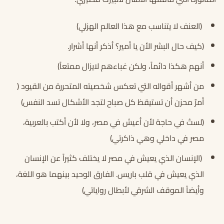
(العنف لا يتناسب مع هذا العالم الهزلي)
(كيف حال البشر الأن يا أمير؟ أذكر أنها أشرار.
أنهم هكذا دائماً، ولكن غباءهم لايزال ممتعاً)
من أشهر أقواله التي تعكس شخصيته المتحررة من القيود (
أمرٌ محزن أن تستيقظ كل صباح لتجد الأشكال تسد النفس)
(لستُ في حاجة لأن أعيش في مصر، ولا لأن أكتب بالعربية،
مصر في داخلي وهي ذاكرتي)
(الإنسان الذي يعيش في مصر لا يختلف كثيراً عن الإنسان
الذي يعيش في قلب باريس. الفارق الوحيد بينهما هو اللغة،
وأيضاً الموقف الشرقي لأبطال رواياتي)