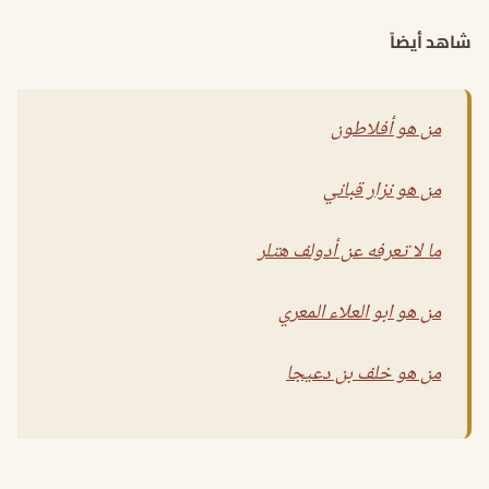
شاهد أيضاً
من هو أفلاطون
من هو نزار قباني
ما لا تعرفه عن أدولف هتلر
من هو ابو العلاء المعري
من هو خلف بن دعيجا