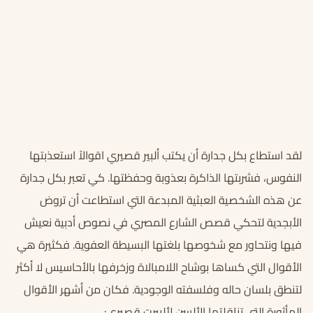
لقد استطاع بكل جدارة أن يكتب ألبير قصيري اقوالاً استعذبتها
النفوس، فشربتها الذاكرة بعذوبة وحفظتها. كي تعبر بكل جدارة
عن هذه الشخصية العبثية المبدعة التي استطاعت أن تروض
الأبجدية لتحكي قصص الشارع المصري في نصوص أدبية نعيش
فيها ونتحاور مع شخوصها بلغتها البسيطة العفوية. فكثيرة هي
الأقوال التي كساها بوشاح اللامبالاة وزخرفها بالأحاسيس لا أكثر
لتنطق بلسان حاله وفلسفته الوجودية. فكان من أشهر الأقوال
المأثورة التي تناقلتها الألسن لألبيرت قصيري: