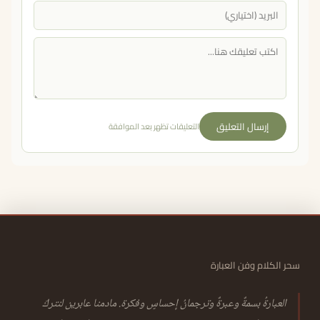
إرسال التعليق
التعليقات تظهر بعد الموافقة
سحر الكلام وفن العبارة
العبارةُ بسمةٌ وعبرةٌ وترجمانُ إحساسٍ وفكرة. مادمنا عابرين لنتركَ