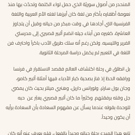
المنحدر من أصول سوريّة الذي حمل لواء الكلمة وتحدّث بها منذ
نعومة أظفاره بأكثر من لغة كان أبرزها لغته الأم العربية واللغة
الفرنسية التي أجادها في وقت مبكر من حياته وقبل أن يتجاوز
العاشرة. كغيره من أبناء جيله انضم ألبير قصيري إلى مدرستي
الفرير والليسيه. ولكن رغم أنه سلك طريق الأدب باكراً واحترف فن
اللغة في التعبير لم يكمل دراسة المرحلة الثانوية.
بل انطلق في رحلة اكتشاف العالم فقصد الاستقرار في فرنسا
ورافقه الحظ إذ فاز بصحبة كبار الأدباء فيها أمثلة ألبير كامو،
وجان بول سارتر، ولورانس داريل، وهنري ميللر بحيث كان يمضي
جل وقته برفقتهم. وكثيراً ما كان ألبير قصيري يعبّر عن حبه
للوحدة بقوله عندما يسأل عن مفهوم السعادة بأن السعادة برأيه
أن يكون وحيداً.
تابع هذا المبدع رحلة حياته وحيداً بالفعل، فلم يعرف عنه أنه كان