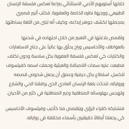
خلالها أسلوبهم الأدبي الاستثنائي ببراعة تعكس فلسفة الإنسان
الطبيعي ووجهة نظره الخاصة والعفوية. فكتب ألبير قصيري
بمجملها تكشف جوهر إبداعه، وكيف أنه تبنى من اللغة بساطتها.
وتقمص بلاغتها في التعبير من خلال اجتهاده في شحنها
بالعواطف والأحاسيس وراح يحلّق بها عالياً على جناح الاستعارات
والكنايات كي تعكس فلسفة العفوية بكل سلاسة ودون تكلف.
فطبعت عليه سمات اللامبالاة والعبثية وحملت اسمه كفيلسوف
للكسل، استطاع بكل حرفية وعمق أن يجعل شخوص قصصه
ورواياته، تتحدّث بلغة الإنسان العادي الذي يرافقنا الحي والشارع
وتهجس بهلوساته المنطقية وغير المنطقية في كثير من الأحيان.
فنشاركه كقراء الرؤى ويتقمص منا كأديب وفيلسوف الأحاسيس
كي يجعلنا أبطالاً حقيقيين بأسماء مختلفة في رواياته.