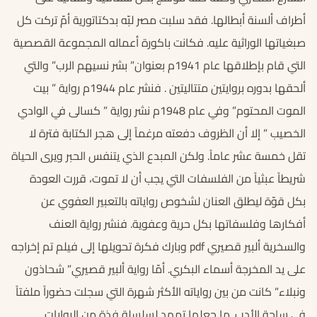
أطراف ألسنة أبطالها. فقد سلبت مصر لبّه بدكتاتورية أمّ تركت كل
صبغياتها الوراثية عليه. فكانت باكورة أعماله المجموعة القصصية
التي قام بإطلاقها عام 1941م بعنوان” بشر نسيهم الرب” والتي
ألحقها بدوره بروايتين متتاليتين . فنشر عام 1944م رواية ” بيت
الموت المحتوم” وفي عام 1948م نشر رواية ” كسالى في الوادي
الخصيب ” إلا أن الظروف دفعته مرغماً إلى هجر الكتابة فترة لا
تقل خمسة عشر عاماً. ولكن المبدع الذي يتنفس الحبر ويرى الحياة
شريطاً عبثياً من الفلسفات التي يجب أن لا تموت، قررت العودة
بكل قوّة ليطلق العنان لشخوص رواياته بالتعبير العفوي عن
أفكارها وفلسفاتها بكل حرية وعفوية. فنشر رواية العنف
والسخرية ألبير قصيري pdf وبارك فكرة تحويلها إلى فيلم تم إخراجه
على يد المخرجة أسماء البكري. أمّا رواية ألبير قصيري” شحاذون
ونبلاء” كانت من بين رواياته الأكثر شهرة التي سجلت حضوراً ملفتاً
في ساحة الأدب. ما جعلها تمهد لسلسلة فذة من الروايات