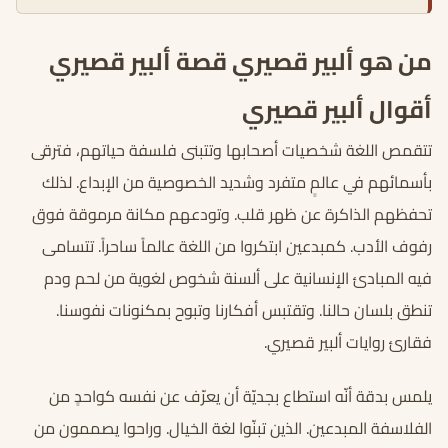
من هو ألبير قصيري قصة ألبير قصيري
أقوال ألبير قصيري
تتقمص اللغة شخصيات أصحابها وتتبنى فلسفة حياتهم، فترقى
بأسمائهم في عالمٍ متفرد وشديد الخصوصية من الإبداع. لذلك
تحفظهم الذاكرة عن ظهر قلب. وتودعهم مكانة مرموقة فوق
رفوف الأدب. كمبدعين ابتكروا من اللغة عالماً ساحراً. تتسامى
فيه المبادئ الإنسانية على ألسنة شخوص لغوية من لحم ودم
تنطق بلسان حالنا. وتقتبس أفكارنا وتبوح بمكنونات نفوسنا.
فقارئ روايات ألبير قصيري.
يلمس بدقة أنّه استطاع بجديّة أن يعرّف عن نفسه كواحدٍ من
الفلاسفة المبدعين. الذين تبنّوا لغة الخيال. وراحوا يصممون من