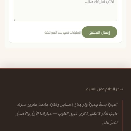
إرسال التعليق
التعليقات تظهر بعد الموافقة
سحر الكلام وفن العبارة
العبارةُ بسمةٌ وعبرةٌ وترجمانُ إحساسٍ وفكرة. مادمنا عابرين لنتركَ
طيبَ الأثر كالنقشِ ذكرى. فبين القلوبِ — عباراتنا الأرقّ والأصدقُ
تخبرُ عنّا..