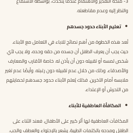
3- منحه التقدير والاهتمام عندما يتحدث، بواسطة الاستماع
والنظر إليه وعدم مقاطعته.
تعليم الأبناء حدود جسدهم
تُعد هذه الخطوة من أهم نصائح للاباء في التعامل مع الأبناء.
حيث يجب أن يعرف الطفل أن جسده من حقه وحده، ولا يجب لأي
شخص لمسه أو تقبيله دون أن يأذن له. خاصة الأقارب والمعارف
والأصدقاء. وذلك من خلال عدم تقبيله دون رغبته. وأيضًا عدم تغير
ملابسه أمام الآخرين. فذلك يُعلم الأبناء حدود جسدهم لحمايتهم
من التحرش أو الإعتداء.
المكافأة العاطفية للأبناء
المكافآت العاطفية لها أثر كبير على الأطفال. فعند الثناء على
الطفل ومدحه بالكلمات الطيبة. يشعر بالإحتواء والعطف والحب.