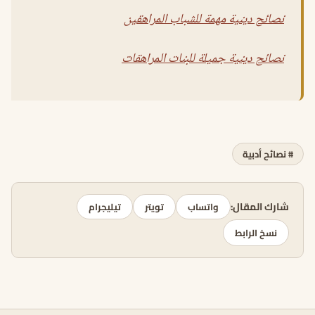
نصائح دينية مهمة للشباب المراهقين
نصائح دينية جميلة للبنات المراهقات
# نصائح أدبية
شارك المقال:
واتساب
تويتر
تيليجرام
نسخ الرابط