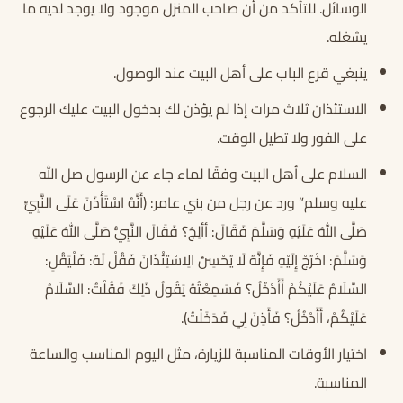
الوسائل. للتأكد من أن صاحب المنزل موجود ولا يوجد لديه ما
يشغله.
ينبغي قرع الباب على أهل البيت عند الوصول.
الاستئذان ثلاث مرات إذا لم يؤذن لك بدخول البيت عليك الرجوع
على الفور ولا تطيل الوقت.
السلام على أهل البيت وفقًا لماء جاء عن الرسول صل الله
عليه وسلم” ورد عن رجل من بني عامر: (أَنَّهُ اسْتَأْذَنَ عَلَى النَّبِيِّ
صَلَّى اللهُ عَلَيْهِ وَسَلَّمَ فَقَالَ: ‌أألِجُ؟ فَقَالَ النَّبِيُّ صَلَّى اللهُ عَلَيْهِ
وَسَلَّمَ: اخْرُجْ إِلَيْهِ فَإِنَّهُ لَا يُحْسِنُ الِاسْتِئْذَانَ فَقُلْ لَهُ: فَلْيَقُلِ:
السَّلَامُ عَلَيْكُمْ أَأَدْخُلُ؟ فَسَمِعْتُهُ يَقُولُ ذَلِكَ فَقُلْتُ: السَّلَامُ
عَلَيْكُمْ، أَأَدْخُلُ؟ فَأَذِنَ لِي فَدَخَلْتُ).
اختيار الأوقات المناسبة للزيارة، مثل اليوم المناسب والساعة
المناسبة.