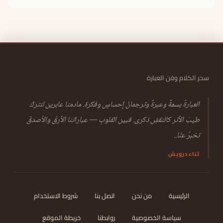
سحر الكلام وفن العبارة
العبارةُ بسمةٌ وعبرةٌ وترجمانُ إحساسٍ وفكرة. مادمنا عابرين لنتركَ
طيبَ الأثر كالنقشِ ذكرى. فبين القلوبِ — عباراتنا الأرقّ والأصدقُ
تخبرُ عنّا..
ثناء درويش
الرئيسية
من نحن
اتصل بنا
شروط الاستخدام
سياسة الخصوصية
روابطنا
خريطة الموقع