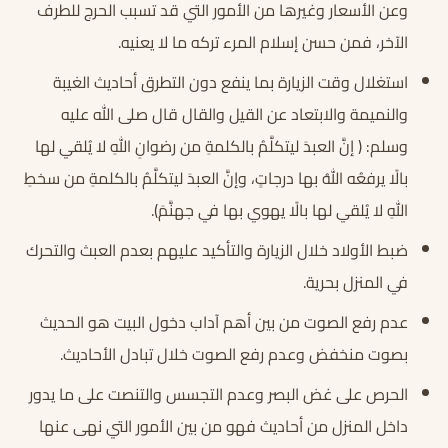
وعن الأسعار وغيرها من الأمور التي قد تسبب الحرج للطرف
الآخر، فمن حسن إسلام المرء تركه ما لا يعنيه.
استغلال وقت الزيارة بما ينفع دون التطرق أحاديث الغيبة
والنميمة والابتعاد عن القيل والقال قال صلى الله عليه
وسلم: ( إنَّ العبدَ ليتكلَّمُ بالكلمةِ من رضوانِ اللهِ لا يُلقي لها
بالًا يرفعُه اللهُ بها درجاتٍ، وإنَّ العبدَ ليتكلَّمُ بالكلمةِ من سخطِ
اللهِ لا يُلقي لها بالًا يهوي بها في جهنَّمَ).
ضبط الأولاد خلال الزيارة والتأكيد عليهم بعدم العبث والتحرك
في المنزل بحرية.
عدم رفع الصوت من بين أهم آداب دخول البيت هو الحديث
بصوت منخفض وعدم رفع الصوت خلال تبادل الأحاديث.
الحرص على غض البصر وعدم التجسس والتنصت على ما يدور
داخل المنزل من أحاديث فهو من بين الأمور التي نهى عنها