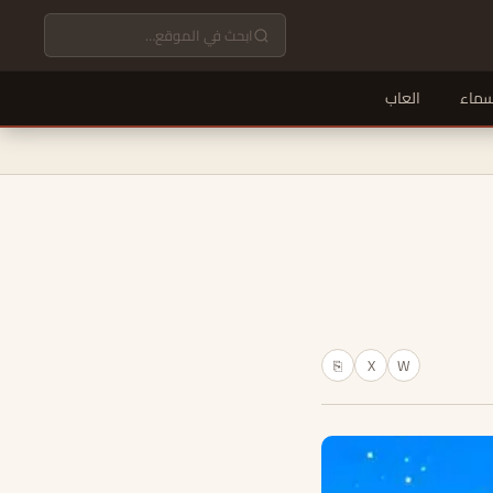
سماء
العاب
X
W
⎘