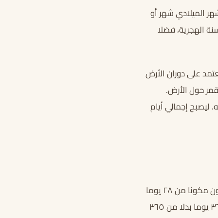
هر الميلادي شهر أو
سنة الهجرية، فضلا
مسي الذي يعتمد على دوران الأرض
مر حول الأرض.
الهلال من عدمه. ليصبح إجمالي أيام
هو ٣١ يوما. وهذا العدد ثابت لا يمكن أن يتغير كما هو الحال في شهر فبراير مثلا الذي يكون مكونا من ٢٨ يوما
في السنة العادية، ٢٩ يوما في السنة التي تعرف بالسنة الكبسة أي تلك التي تتكون من ٣٦٦ يوما بدلا من ٣٦٥