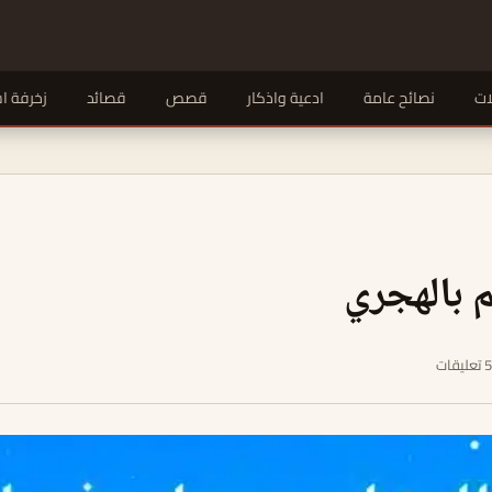
ات
نصائح عامة
ادعية واذكار
قصص
قصائد
زخرفة ا
م بالهجري
ليقات