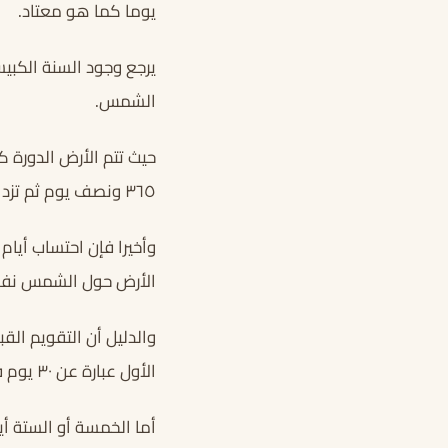
يوما كما هو معتاد.
يرجع وجود السنة الكبيس
الشمس.
٣٦٥ ونصف يوم ثم تزداد ربع يوم آخر في العام الذي بعده فتصبح ٣٦٥ وثلاثة أربع يوم لتأتي السنة الكبيسة
وأخيرا فإن احتساب أيام
الأرض حول الشمس نف
والدليل أن التقويم ال
الأول عبارة عن ٣٠ يوم فقط.
أما الخمسة أو الستة أ