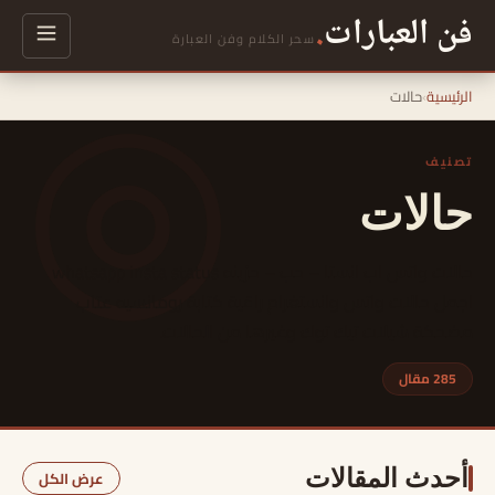
فن العبارات
.
سحر الكلام وفن العبارة
الرئيسية
›
حالات
تصنيف
حالات
حالات واتس اب انستا – حب – حزينه whatsapp insta status
اجمل حالات واتس وانستغرام راقية كتابة رومانسيه عتاب
مضحكة شيلات تيك توك وغيرها من الحالات.
285 مقال
أحدث المقالات
عرض الكل