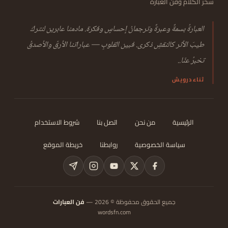
سحر الكلام وفن العبارة
العبارةُ بسمةٌ وعبرةٌ وترجمانُ إحساسٍ وفكرة. مادمنا عابرين لنتركَ
طيبَ الأثر كالنقشِ ذكرى. فبين القلوبِ — عباراتنا الأرقّ والأصدقُ
تخبرُ عنّا..
ثناء درويش
الرئيسية
من نحن
اتصل بنا
شروط الاستخدام
سياسة الخصوصية
روابطنا
خريطة الموقع
جميع الحقوق محفوظة © 2026 —
فن العبارات
wordsfn.com