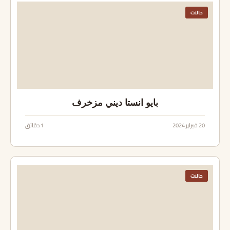
حالات
بايو انستا ديني مزخرف
20 فبراير 2024
1 دقائق
حالات