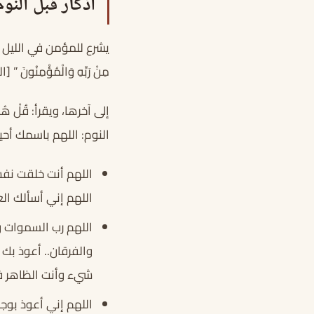
اذكار قبل النوم
يشرع للمؤمن في الليل عن
مِنْ رَبِّهِ وَالْمُؤْمِنُونَ
” [البق
إلى آخرها، ويقرأ:
قُلْ هُوَ 
النوم:
اللهم باسمك أحي
اللهم أنت خلقت نفس
اللهم إني أسألك الع
اللهم رب السموات و
والفرقان.. أعوذ بك
شيء وأنت الظاهر ف
اللهم إني أعوذ بوجه