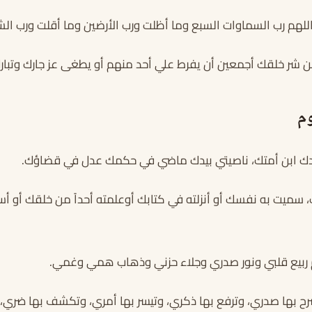
اللهم رب السماوات السبع وما أظلت ورب الأرضين وما أقلت ورب ال
ن شر خلقك أجمعين أن يفرط علي أحد منهم أو يطغى عز جارك وتبا
وم
بدك ابن أمتك، ناصيتي بيدك ماضي في حكمك عدل في قضاؤك.
سميت به نفسك أو أنزلته في كتابك أوعلمته أحداً من خلقك أو أست
م ربيع قلبي ونور صدري وجلاء حزني وذهاب همي وغمي.
رح بها صدري، وترفع بها ذكري، وتيسر بها أمري، وتكشف بها ضري، 