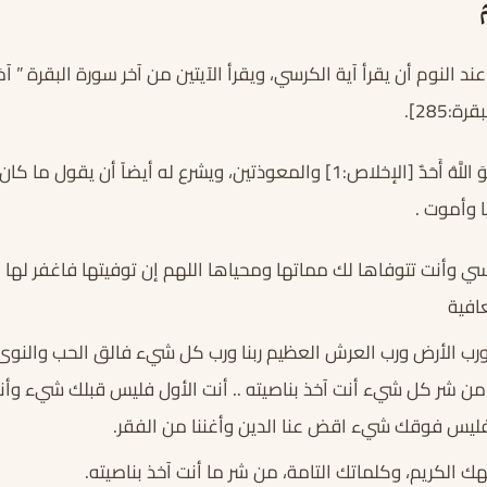
د النوم أن يقرأ آية الكرسي، ويقرأ الآيتين من آخر سورة البقرة ”
آمَ
رة:285].
اللَّهُ أَحَدٌ
[الإخلاص:1] والمعوذتين، ويشرع له أيضاً أن يقول ما
ا وأموت
.
ي وأنت تتوفاها لك مماتها ومحياها اللهم إن توفيتها فاغفر لها و
افية
رب الأرض ورب العرش العظيم ربنا ورب كل شيء فالق الحب والنوى م
 من شر كل شيء أنت آخذ بناصيته .. أنت الأول فليس قبلك شيء وأن
ليس فوقك شيء اقض عنا الدين وأغننا من الفقر.
ك الكريم، وكلماتك التامة، من شر ما أنت آخذ بناصيته.