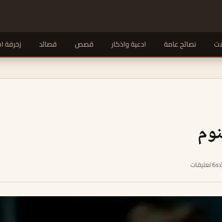
ات
نصائح عامة
ادعية واذكار
قصص
قصائد
زخرفة ا
نوم
|
6s تعليقات