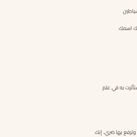
شياطين
رك اسمك
أثرت به في علم
وترفع بها ضري، إنك