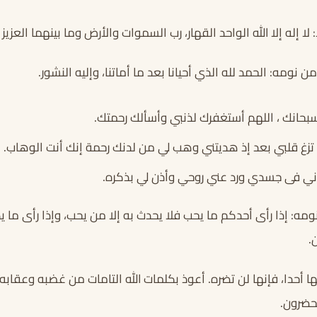
: لا إله إلا الله الواحد القهار، رب السموات والأرض وما بينهما العزيز 
ن نومه: الحمد لله الذي أحيانا بعد ما أماتنا، وإليه النشور.
ت سبحانك ، اللهم أستغفرك لذنبي وأسألك رحمتك.
ا تزغ قلبي بعد إذ هديتني وهب لي من لدنك رحمة إنك أنت الوهاب.
اني فى جسدي ورد عني روحي وأذن لي بذكره.
نومه: إذا رأى أحدكم ما يحب فلا يحدث به إلا من يحب، وإذا رأى ما ي
.
بها أحدا، فإنها لن تضره. أعوذ بكلمات الله التامات من غضبه وعقاب
حضرون.