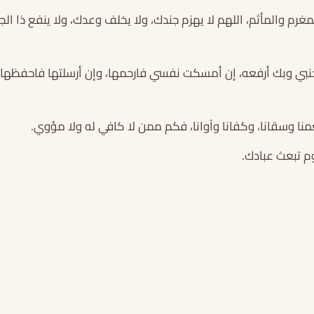
رم والمأثم، اللهم لا يهزم جندك، ولا يخلف وعدك، ولا ينفع ذا ال
ي وبك أرفعه، إن أمسكت نفسي فارحمها، وإن أرسلتها فاحفظها ب
منا وسقانا، وكفانا وآوانا، فكم ممن لا كافي له ولا مؤوي.
م تبعث عبادك.