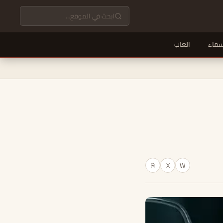
سماء
العاب
X
W
⎘