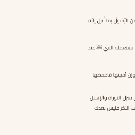
نَ الرَّسُولُ بِمَا أُنزِلَ إِلَيْهِ
 كان يستعمله النبي ﷺ عند
إن أحييتها فاحفظها
نزل التوراة والإنجيل
ت الآخر فليس بعدك