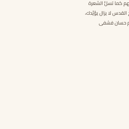
هم كما تسلُّ الشعرة
لقدس لا يزال يؤيِّدك،
اهم حسان فشفى