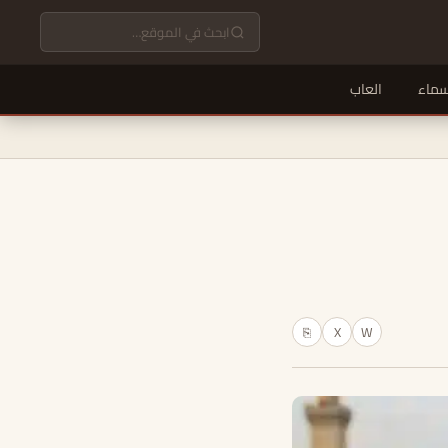
سماء
العاب
X
W
⎘