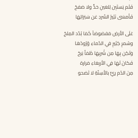
فَلَم يَستَبِن لِلعَينِ حَدٌّ ولا صَفحُ
فَأمسَى نَثِيرُ السَّردِ عَن سَبَرَاتِهَا
عَلَى الأَرضِ مَفضوضاً كَمَا بُدّد المِلحُ
وسُمرٍ كِثِيرٍ في الدّماءِ وُرُودُهَا
وَلَكِن بِهَا مِن شُربِهَا ظَمَأ بَرحُ
فَكانَ لَهَا فِي الأَربِعَاءِ مَرارة
مِنَ الدّم ريٌّ بالأَسِنّةِ لا تَضحو