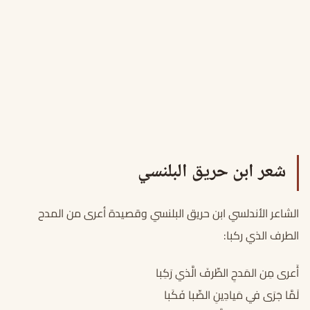
شعر ابن حريق البلنسي
الشاعر الأندلسي ابن حريق البلنسي وقصيدة أعرى من المدح
الطرف الذي ركبا:
أَعرى مِن المَدحِ الطِّرفَ الَّذي رَكِبا
لَمَّا جَرَى في مَيادِينِ الصِّبا فَكَبا