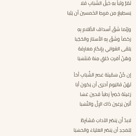
تَمُرُّ وَثباً بهِ خَيلُ الشَّبَابِ فَلا
يَسطِيعُ مِن مَربِطِ الخَمسينَ أن يَثِبا
ورُبّما شَقّ أسدافَ الظّلام بِهِ
رَكضاً وَشَقّ بِهِ الأَستارَ والحُجُبا
يَلقَى الغَوَانِي بِإِنكَارٍ مَعَارِفَهُ
وَهُنّ أقربُ خَلقٍ مِنهُ مُنتَسَبَا
إن كُنَّ سَمّينَهُ عَصرَ الشَّبَابِ أخاً
لَهُنّ فَاليَومَ أحرَى أن يَكونَ أبَا
رَعَينَهُ خَضِراً رَطباً فَحينَ عَسَا
أَتَينَ يَرعَينَ ذَاكَ الإِلَّ وَالنَّسَبا
لابدّ أَن يَنصُرَ الآدابَ مُشتَرِطٌ
لِلمَجدِ أن يَنصُرَ العَليَاءَ وَالحَسَبَا