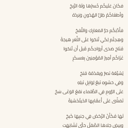
فكَانَ عَلَيكُم خُسرُهَا وَلَهُ الرِّبحُ
وَأطغَاكُمُ ظِلُّ الهُدُونِ وَبَردُهُ
فأَدَّبَكُم حَرُّ المَعَارِكِ وَاللَّفحُ
وَهِجتُم لِكَي تُنحُوا عَلَى الثَّغرِ هَيجَةً
فَنَاحَ صَدَى أروَاحِكُم قَبلَ أَن تُنحُوا
غَزَاكُم أمِيرُ المُؤمِنِينَ بِعَسكَرٍ
يُشيِّعُهُ نَصرٌ وَيقدُمُهُ فَتحُ
وَفِي حَشوِهِ نَبعٌ لِوَابِلِ نَبلِهِ
عَلَى الرُّومِ فِي الظّلماءِ نقعُ الوَغَى سَحّ
تَمَشّى عَلَى أَعقَابِها الخَيلُخَشيَةً
لَهَا فَكَأَنّ الرَّكضَ فِي جَنبِهَا كَبحُ
وبِيضٍ جَلاهَا الصَّقلُ حَتَّى تَشَابَهَت