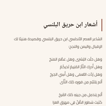
أشعار ابن حريق البلنسي
الشاعر العصر الأندلسي ابن حريق البلنسي وقصيدة هنيئا لك
الإقبال واليمن والنجح:
وَهَل حَلّت البُشرَى وَهَل عَظُمَ المَنحُ
وهَل أُدرِكَ الثّأرُ المُنِيمُ لَدَيكُمُ
وَهَل رُدَّت النُّعمَى وَهَل أُسِيَ الجَرحُ
أَلَم يَلتَئِم مِن فورِهِ ذَلِكَ الثَّأَى
أَلَم يَندَمِل مِن حِينِهِ ذَلكَ القَرحُ
كَتَبتَ سُطورَ الظِّنِّ فِي مهرَقِ العَرَا