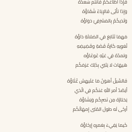
فَإِذَا أطَاعَكُمُ فَأنتُم سَعدُهُ
وَإِذَا تأَبّى فَالإِبَاءُ شَقَاؤُهُ
وَلَدَيكُمُ بِالمَشرَفِيّ دَوَاؤُهُ
مَهمَا تَتَابَعَ في الضلالَةِ دَاؤُهُ
تُغوِيهِ كَثرَةُ قَضَةِ وقَضِيضِهِ
وتمدّهُ فِي غيّهِ غَوغَاؤُه
هَيهَاتَ لا يَثنِي بِذَلِكَ عَزمَكُم
فَالسَّيلُ أهوَنُ مَا عَلَيهش غُثَاؤُهُ
أيَصُدّ أمر اللهِ عَنكُم فِي الّذي
يَختارُهُ مِن نَصرِكُم وَيَشَاؤُهُ
أرخَى لَه طولَ المُنَى إِمهَالُكُم
كَيما يَفِيءَ بِغمرِهِ إِرخَاؤُهُ