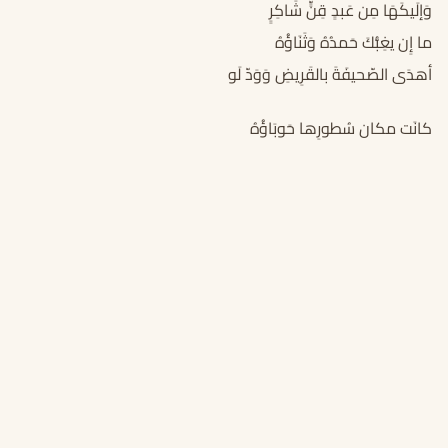
وَإلَيكَهَا مِن عَبدٍ قِنٍّ شَاكِرٍ
ما إِن يغِبُّكَ حَمدُهُ وَثَنَاؤُهُ
أهدَى الصّحيفَةَ بالقَرِيضِ وَوَدّ لَو
كانَت مكان سُطورِها حَوبَاؤُهُ