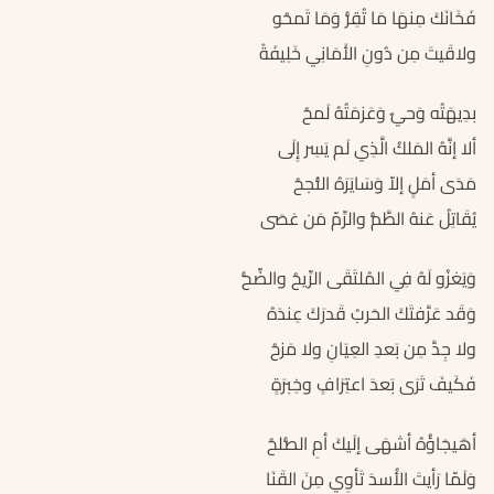
فَخَانَكَ مِنهَا مَا تُقِرُّ وَمَا تَمحُو
ولاقَيتَ مِن دُونِ الأَمَانِي خَلِيفَةً
بدِيهَتُه وَحيٌ وَعَزمَتُهُ لَمحُ
ألا إنَّهُ المَلكُ الَّذِي لَم يَسِر إِلَى
مَدَى أمَلٍ إلاّ وَسَايَرَهُ النُّجحُ
يُقَاتِلُ عَنهُ الطَّمُّ والرِّمّ مَن عَصَى
وَيَغزُو لَهُ فِي المُلتَقَى الرِّيحُ والضِّحُّ
وَقَد عَرَّفتَكَ الحَربُ قَدرَكَ عِندَهُ
ولا جِدَّ مِن بَعدِ العِيَانِ ولا مَزحُ
فَكَيفَ تَرَى بَعدَ اعتِرَافٍ وخِبرَةٍ
أهَيجَاؤُهُ أشهَى إلَيكَ أمِ الصُّلحُ
وَلَمّا رَأيتَ الأُسدَ تَأوِي مِنَ القَنَا