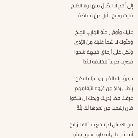
إِلَى أُجُمٍ لا الضَّالُ مِنهَا ولا الطَّلحُ
فَرَرتَ وجِنحُ اللَّيلِ دِرعٌ مُفاضَةٌ
عَلَيكَ وأوقَى جُنَّةِ الهَارِبِ الجِنحُ
وَخَلَّوكَ لا شُحاً عَلَيكَ مِنَ الرَّدَى
وَلَكِن عَلَى أرماقِ خَيلِهِمُ شَحوا
فَصِرتَ طِرِيداً لِلخلافَةِ لائِذاً
تَضِيقُ بِكَ الدُّنيا وَيَذعَرُكَ الصُّبحُ
بِأدنَى رَذَاذٍ مِن غُيُومِ انتِقَامِهِم
غَرِقتَ فَمَا يُدرِيكَ وَيحَكَ إن سَحّوا
فَإن رَشَحَت مِن بَعدِهَا لَكَ بَلَّةٌ
مِنَ العَيشِ لَم يَنجَع بِهِ ذَلِكَ الرَّشحُ
أقَمتُم عَلَى أمصَارِهِ سوقَ فِتنَةٍ