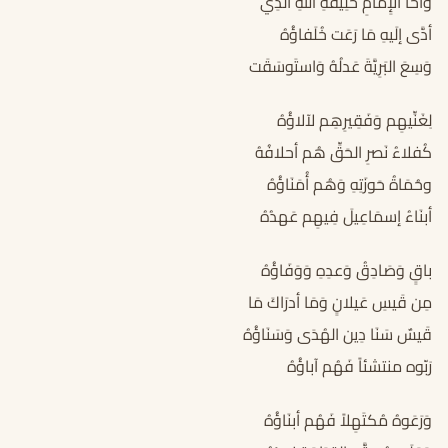
وأخا الإِمامِ خَلِيفَةِ اللهِ الَّذِي
أدَّى إلَيهِ مَا رَعَت خُلَفاؤُهُ
وَسِعَ البَرِيَّةَ عَدلُهُ وَاستَوسَقَت
لِغَنِّيهِم وَفَقِيرِهِم لآلاؤُهُ
كُفلاءُ نَصرِ الحَقِّ هُم أحلافُهُ
وحُمَاةُ حَوزَتِهِ وَهُم أُمَنَاؤُهُ
أبنَاءُ إسمَاعِيلَ فِيهِم عَهدُهُ
باقٍ وَصَادِقُ وَعدِهِ وَوَفَاؤُهُ
مِن قَيسِ عَيلانٍ وَمَا أدرَاكَ مَا
قَيسٌ سَنَا دِين الهُدَى وَسَنَاؤُهُ
رَبّوه منتشئاً فَهُم آباؤُهُ
وَرَعَوهُ مُكتَهِلاً فَهُم أبنَاؤُهُ