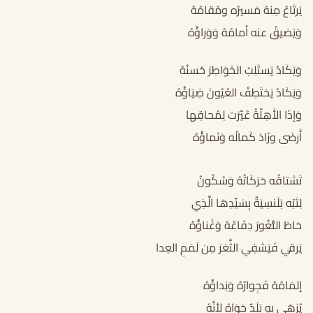
يَرتَاعُ مِنهُ مَسيرُه ومُقامُهُ
وَيَضيقُ عنه أمامُهُ وَوَراؤُهُ
وَيَكَادُ يَستَلِبُ الخَوَاطِرَ حُسنُهُ
وَيَكَادُ يَختَطِفُ العُيُونَ ضِيَاؤُهُ
وَإذَا الأَهِلّةُ عُيّرَت لِمُحاقِها
أَرضَى وزَادَ كَمالُه وَنَماؤُهُ
تَشتاقُه حَرَكَاتُهُ وَسُكُونُ
لِتَتِه بَلَنسِيَةٌ بِسَيِّدِهَا الَّذِي
حَاطَ الثُّغُورَ دِفَاعُهُ وَغََناؤُهُ
يَرقي فَيَشفِي الثَّغرَ مِن لَمَمِ العِدا
إلمَامُهُ فَجِوارُهُ وَنِداؤُهُ
يُزهَى بهِ بَلَدٌ حَوَاهُ لأنَّهُ