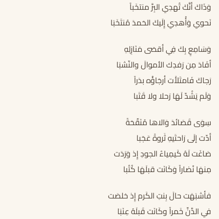
وَذَاكَ أنَّكَ تُهدِي البِرَّ منتخَباً
نَحوي وَأُهدِي إِلَيكَ الحَمدَ مُنتَخَبَا
وَسَامِعٍ بِكَ فِي أقصَى مَنَازِلِهِ
أفَادَ مِن رَفدِك الأموالَ والنّشبَا
رَجاكَ فَامتَلأَت أرجَاؤُه بدَراً
وَلَم يَشُدّ لَهَا رَحلا ولا قَتَبا
سِوَى قَصَائدَ وَالاها مُنَقّحَةً
أدّت إلَى رَاحتَيهِ ثَروةً عَجَبا
صَاغَت لَهُ كَيمِياءُ الجودِ إِذ وَرَدَت
مِنهَا نُضاراً وَكَانَت قبلَهَا كُتُبا
فأشبَهَت حالَ بِنتِ الكَرم إِذ خلصَت
في الدَّنِّ خَمراً وكَانَت قَبلَهُ عِنَبَا