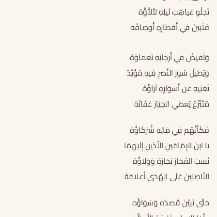
تَجلُو غياهِبَ لَيلِهِ لألأُؤُهُ
فَتَبينُ في أَقطارِهِ أَوصافُه
وَتَفيضُ في أَرجائِهِ نَعماؤهُ
وَيُطيلُ سُورَ النَّصرِ فِيهِ مُؤَيَّدٌ
تُغنِيهِ عن أسوَارِهِ آراؤُهُ
مُتَبِّرِّعٌ يُعطي الخِيَارَ عُفَاتَهُ
فَكَأنَّهُم فِي مَالِهِ شُرَكَاؤُهُ
يا ابنَ الإِمَامَينِ اللّذَينِ إِلَيهِمَا
نُسِبَ الفَخارُ نِجَارُهُ وَوَلاؤُهُ
النّاصِبَينَ عَلَى الهُدَى أعلامَهُ
حَتّى تَبيّنَ قَصدُه وَسَوَاؤُه