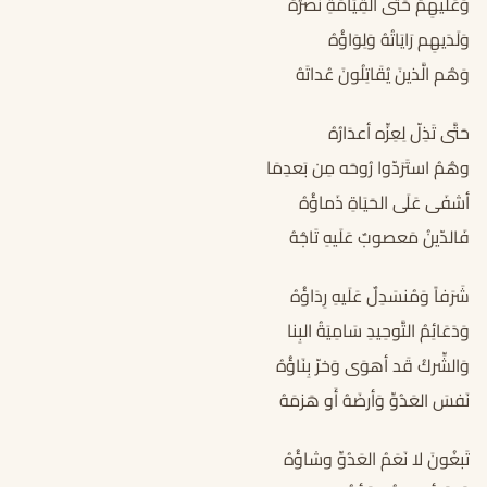
وَعَلَيهِمُ حَتَّى القِيَامَةِ نصرُهُ
وَلَدَيهِم رَايَاتُهُ وَلِوَاؤُهُ
وَهُم الَّذينَ يُقَاتِلُونَ عُداتَهُ
حَتَّى تَذِلّ لِعِزِّه أعدَارُهُ
وهُمُ استَرَدّوا رُوحَه مِن بَعدِمَا
أشفَى عَلَى الحَيَاةِ ذَماؤُهُ
فَالدّينُ مَعصوبٌ عَلَيهِ تَاجُهُ
شَرَفاً وَمُنسَدِلٌ عَلَيهِ رِدَاؤُهُ
وَدَعَائِمُ التَّوحِيدِ سَامِيَةُ البِنا
وَالشِّركُ قَد أهوَى وَخرّ بِنَاؤُهُ
نَفسَ العَدُوِّ وَأرضَهُ أَو هَزمَهُ
تَبغُونَ لا نَعَمُ العَدُوِّ وشاؤُهُ