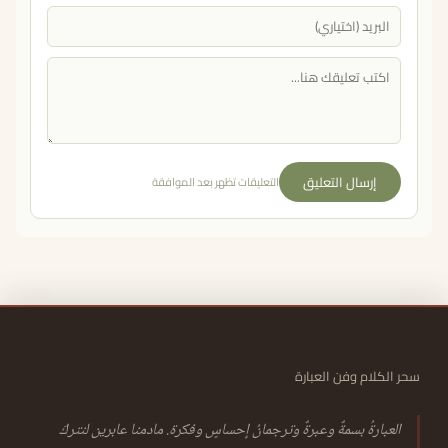
إرسال التعليق
التعليقات تظهر بعد الموافقة
سحر الكلام وفن العبارة
العبارةُ بسمةٌ وعبرةٌ وترجمانُ إحساسٍ وفكرة. مادمنا عابرين لنتركَ