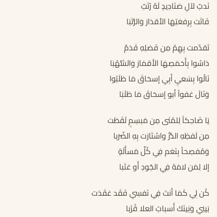
نَدبٌ لآلِ صَنَادِيدٍ لَهُ رُتَبٌ
فَاتَت بِرِفعَتِهَا الأقدَارَ وَالرُّتَبَا
تَقدّمت بِهِمُ مِن فَضلِهِ قَدَمٌ
دَاسُوا بِأَخمَصِهَا الأَقمَارَ وَالشُّهُبَا
نَالُوا بِسَعيِ أبِي إسحَاقَ مَا طَلَبُوا
وَنَالَ عَفواً أبو إسحَاقَ مَا طَلَبَا
يَا ضَاحِكاً لِلمُنَى مِن مَبسِمٍ لَقَطَت
مِن لَفظِهِ الدُّرَّ واشتَارَت بِهِ الضّرَبا
وَمُفصِحاً بِنَعَم فِي كُلِّ مَسأَلَةٍ
إلا لِمَن لامَهُ فِي الجُودِ أَو عَتَبا
كُن لِي كَمَا أنتَ فِي نَفسِي فَقَد عَقَدَت
بَينِي وَبَينَكَ أَسبابُ العلا قُرُبا