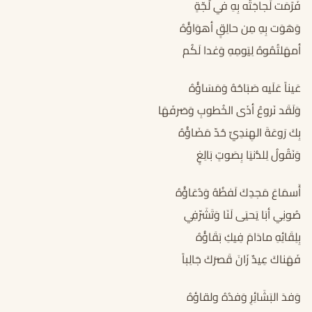
فَرًمَت لَجاجَتُه بِهِ في لُجّةٍ
وَهَوَت بِهِ مِن حالِقٍ أهوَاؤُهُ
أمهَلتُمُوهُ لِيَومِهِ وَغدا لَكُم
عَيناً عَلَيه صَبَاحُهُ وَمَسَاؤُهُ
وَلَقَد نَروعُ أذَى الخُطوبِ وَصَرفَهَا
بِكَ رَوعَةَ الهِندِيِّ حُدّ مَضَاؤُهُ
وَنَقُولُ لِلدُّنيَا بِصَوتٍ بَالِغٍ
أَسمَاعَ مَجدِكَ لَفظُهُ وَدُعَاؤُهُ
صُونِي أبَا يَحيَى لَنَا وَتَشَرّفِي
بِلِقَائِهِ مادَامَ فِيكِ بَقَاؤُهُ
فَهَناكَ عِيدٌ زَانَ قَصرَكَ جَالِباً
وَفدَ البَشَائِرِ وَفدُهُ ولقاؤهُ