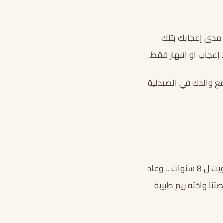
م مدى إعجابك بتلك
إعجاب او انبهار فقط.
مع والدك في الصيدلية
دعني أقدم لك ايها القارىء عائلة رائد المتحضرة من الأب (حسين) طبىيب صيدلي عمل بالكويت ل 8 سنوات .. وعاد
تنا واخته ريم طبيبة