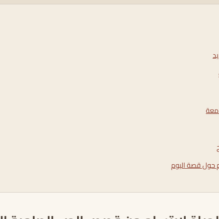
يد
امعة
كم حول قصة اليوم