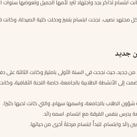
انت ابتسام تذاكر بجد واجتهاد لترد لأمها الجميل وتعوضها سنوات ا
كل مجتهد نصيب. نجحت ابتسام بتميز ودخلت كلية الصيدلة، وكانت فتاة
ن جديد
من جديد، حيث نجحت في السنة الأولى بامتياز وكانت الثالثة على دف
مت إلى الأنشطة الطلابية بالجامعة، خاصة اللجنة الثقافية، وكانت م
شؤون الطلاب بالجامعة، واسمها سهام، والتي كانت تحبها كثيرًا.
امعة يدرس بنفس الفرقة مع ابتسام، اسمه رائد.
ين رائد وابتسام، لتبدأُ ابتسام مرحلةً أخرى من حياتها.