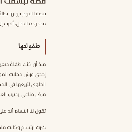
قصة تبسمت الح
قصتنا اليوم ترويها بطلت
محدودة الدخل، أقرب إلى 
طفولتها
منذ أن كنت طفلةً صغيرة
إحدى ورش محلات الموبلي
الحلوى لتبيعها في المحل
مرض مناعي يصيب العض
تقول لنا ابتسام أنه على 
كبرت ابتسام وكانت ماهر