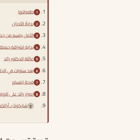
طفولتها
بدايةُ الأحزان
الأمل يرتسم من جد
بداية اشراقة جميلة
عائلة الدكتور رائد
بعد سنوات في الج
فرحة ابتسام
اصرار رائد على الزواج
شاركونا بـ أرائ