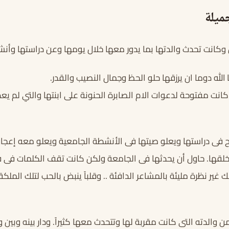
ميلة
 وكانت تحدث والدتها بما يدور معها خلال يومها وعن دراستها وأنشط
الله دوما ان يرزقها حلو الحظ وجمال النصيب والقدر.
كانت مفتوحة لدعوات الام الصابرة الحنونة على ابنتها والتي لم يع
ح فى دراستها ويعلو صيتها فى الأنشطة الجامعية ويعلو معه إعجاب ز
خلقها. حاول أن يحدثها فى الجامعة ولكن كانت تقف الكلمات فى 
ك غير نظرة مليئة بالمشاعر الدافئة .. وقلباً ينبض بالحب لتلك المل
ن والدته التى كانت مقربة لها وتتحدث معها كثيراً. ودار بينه وبين 