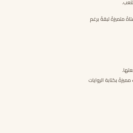
لتعب.
ً متميزةً لبقةً برغم
عتها.
ميزةً بكتابة الروايات