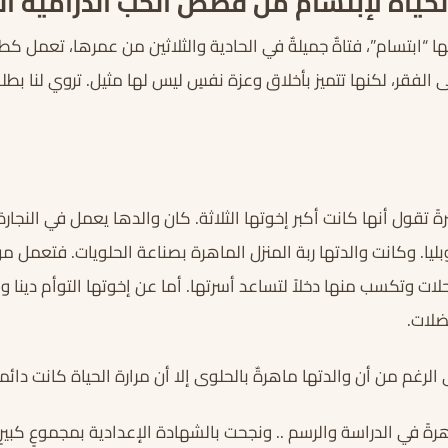
ياة لإبتسام من قصص الحب الدرامية ال
ُها “ابتسام”، فتاةٌ جميلةٌ في الحادية والثلاثين من عمرها، تعمل ك
الفقر، لكنها تتميز بأخلاق وعزة نفسٍ ليس لها مثيل. تروي لنا بطلة
ً تقول أنها كانت أكبر إخوتها الثلاثة. كان والدها يعمل في النجارة
ا. وكانت والدتها ربة المنزل الماهرة بصناعة الحلويات. فتعمل من 
ات وتكسب منها دخلاً لتساعد أسرتها. أما عن إخوتها التوأم دينا ولين
لات.
الرغم من أن والدتها ماهرةٌ بالحلوى إلا أن مرارة الحياة كانت دائماً
ةً في الدراسة والرسم .. ونجحت بالشهادة الإعدادية بمجموعٍ كبيرٍ