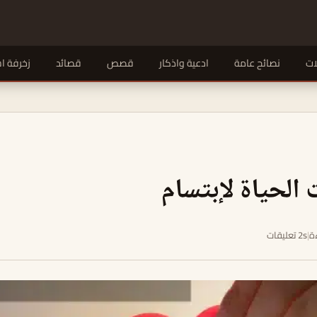
ات
نصائح عامة
ادعية واذكار
قصص
قصائد
زخرفة ا
الحياة لإبتسام
|
2s تعليقات