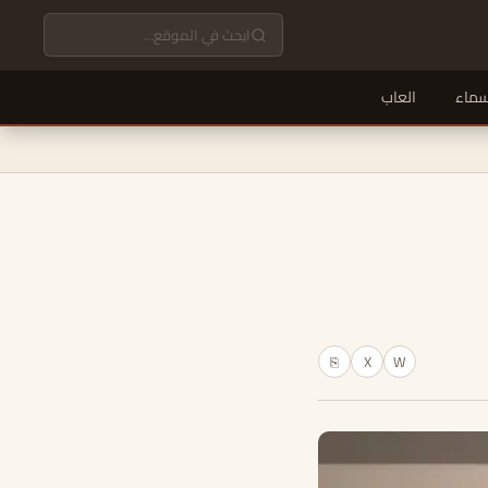
سماء
العاب
X
W
⎘