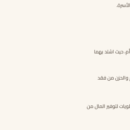
لأسرة.
أم، حيث اشتد بهما
 والحزن من فقد
يات لتوفير المال من