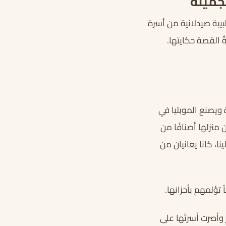
جميلة
طبيبة صيدلانية من أسرة
ُ القصة حكايتها.
 ويصنع الموبليا في
منزلها أصنافًا من
ا، كانا يعانيان من
 تؤلمهم بأحزانها.
 وأصرت أسرتُها على