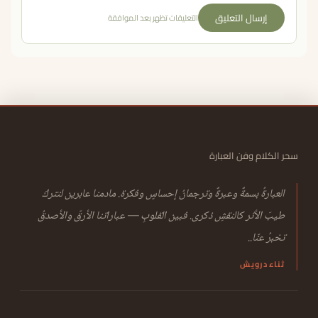
إرسال التعليق
التعليقات تظهر بعد الموافقة
سحر الكلام وفن العبارة
العبارةُ بسمةٌ وعبرةٌ وترجمانُ إحساسٍ وفكرة. مادمنا عابرين لنتركَ
طيبَ الأثر كالنقشِ ذكرى. فبين القلوبِ — عباراتنا الأرقّ والأصدقُ
تخبرُ عنّا..
ثناء درويش