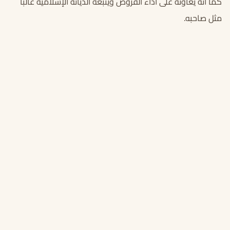
كما أنه يعاونه على أداء الفروض ويتبعه الديانة الإسلامية غالبًا
مثل صاحبه.