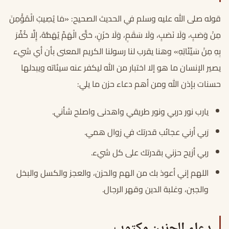
قوله صلى الله عليه وسلم في الحديث الصحيح: «مَا يُصِيبُ الْمُؤْمِنَ
مِنْ وَصَبٍ، وَلَا نَصَبٍ، وَلَا سَقَمٍ، وَلَا حَزَنٍ، حَتَّى الْهَمِّ يُهَمُّهُ، إِلَّا كُفِّرَ
بِهِ مِنْ سَيِّئَاتِهِ» وهنا يقرب لنا رسولنا الكريم المعنى بأن أي شيء
يصير الإنسان ما هو إلا اختبار من الله ليكفر عنه سيئاته ويبدلها
حسنات بإذن الله ومن أهم دعاء حزن ما يلي:
يارب نور دربي ونور طريقي واهدنى واصلح شأني.
رَبي أرني عجائب قدرتك في زوال همي.
ربي أزيح حزني بقدرتك على كل شيء.
اللهم إني أعوذ بك من الهم والحزن، والعجز والكسل والبخل
والجبن، وغلبة الدين وقهر الرجال.
دعاء الحزين مكتوب