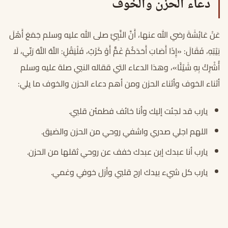
دعاء الحزن والخوف
عَنْ عَائِشَةَ رضي الله عنها، أَنَّ النَّبِيَّ صلى الله عليه وسلم جَمَعَ أَهْلَ
بَيْتِهِ، فَقَالَ: «إِذَا أَصَابَ أَحَدَكُمْ غَمٌّ أَوْ كَرْبٌ، فَلْيَقُلِ: اللَّهُ اللَّهُ رَبِّي، لَا
أُشْرِكُ بِهِ شَيْئًا»، وهذا الدعاء التي ققاله النبي صلة عليه وسلم
أثناء الخوف وأثناء الحزن ومن أهم دعاء الحزن والخوف ما يلي:
يارب قد لجئت إليك وأنا خائف فطمئن قلبي.
اللهم اجلي صدري واشفي روحي من الحزن والضيق.
يارب أنا عبدك إبن عبدك خفف عن روحي ثقلها من الحزن.
يارب كل شيء بيدك ارح قلبي وأزل خوفي وغمي.