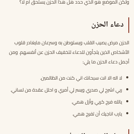
ولكن الموضع هو الذي حدد هل هذا الحزن يستحق أم لا؟
دعاء الحزن
الحزن مرض يصيب القلب ويستوطن به وسرعان مايغادر قلوب
الأشخاص الذين يلجأون للدعاء لتخفيف الحزن عن أنفسهم. ومن
أجمل دعاء الحزن ما يلي:
لا اله الا انت سبحانك اني كنت من الظالمين.
ربي اشرح لي صدري ويسر لي أمري و احلل عقدة من لساني.
يالله فرج كربي وأزل همي.
يارب اناجيك أن تفرج همي.