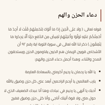
دعاء الحزن والهم
قوله تعالى: ﴿ وَلَا عَلَى الَّذِينَ إِذَا مَا أَتَوْكَ لِتَحْمِلَهُمْ قُلْتَ لَا أَجِدُ مَا
أَحْمِلُكُمْ عَلَيْهِ تَوَلَّوْا وَأَعْيُنُهُمْ تَفِيضُ مِنَ الدَّمْعِ حَزَنًا أَلَّا يَجِدُوا مَا
يُنْفِقُونَ ﴾ ذكر لنا الله تعالى في سورة التوبة اية رقم ٩٢ أن
الأشخاص قويين الإيمان هم الذيين يقاومون الحزن ويستحقون
المدح والثناء، وهذا أجمل دعاء الحزن والهم:
يا الله يا رحمان يا رحيم أكرمني بالسعادة العارمة
يارب العالمين يا أرحم الراحمين أبعد عني كل حزن وضيق ياالله
أحبك يا ألهي يا رحيم في عبادك وها أنا عبدك الضعيف الذي لا
حول مني ولا قوة أتيتك أناجي وأنا كلي حزن وضيق ففرج