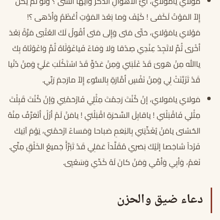
مَوْلايَ يامَوْلايَ، أَيَّ الاهْوالِ أتَذَكَّرُ وَأيَّها أنْسى ؟ وَلَوْ لَمْ يَكُنْ
إِلاّ المَوْتُ لَكَفى ! كَيْفَ وَما بَعْدَ المَوْتِ أعْظَمُ وَأدْهى ؟!
مَوْلايَ يامَوْلايَ، حَتّى مَتى وَإِلى مَتى أقُولُ لَكَ العُتْبى مَرَّةً بَعْدَ
أخْرى ثُمَّ لاتَجِدُ عِنْدِي صِدْقا وَلا وَفاءً فَياغَوْثَاهُ ثُمَّ وَاغَوْثاهُ بِكَ
ياالله مِنْ هَوىً قَدْ غَلَبَني وَمِنْ عَدُوٍّ قَدْ اسْتَكْلَبَ عَلَيَّ وَمِنْ دُنْيا
قَدْ تَزَيَّنَتْ لِي وَمِنْ نَفْسٍ أمَّارَةٍ بِالسُّوءِ إِلاّ مارَحِمَ رَبِّي.
مَولايَ يامَولايَ، إنْ كُنْتَ رَحِمْتَ مِثْلِي فَارْحَمْنِي وَإنْ كُنْتَ قَبِلْتَ
مِثْلي فَاقْبَلْني ! ياقابِلَ السَّحَرَةِ اقْبَلْني ! يامَنْ لَمْ أزَلْ أتَعَرَّفُ مِنْهُ
الحُسْنى يامَنْ يُغَذِّيَني بِالنِعَمِ صَباحا وَمَساءً ارْحَمْني، يَوْمَ آتِيكَ
فَرْداً شاخِصا إلَيْكَ بَصَري مُقَلَّداً عَمَلِي قَدْ تَبَرَّأَ جَميعُ الخَلْقِ مِنِّي.
نَعَمْ، وَأبِي وَأمِّي وَمَنْ كانَ لَهُ كَدِّي وَسَعْيِي.
دعاء ضيق والحزن