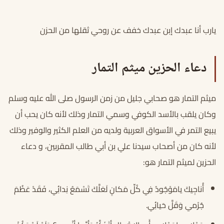
يارب أنا عبدك إبن عبدك خفف عن روحي ثقلها من الحزن
دعاء الحزين ميثم التمار
ميثم التمار هو صحابي جليل من زمن الرسول صلى الله عليه وسلم
وكان يلقب بالأسد الكوفي وسمي التمار وذلك لأنه كان يحب أن
يبيع التمر في الأسواق العربية ولديه من العلم الكثير والوفير وذلك
لأنه كان من أصحاب سيدنا علي بن أبي طالب المقربين، و دعاء
الحزين لميثم التمار هو:
أُناجِيكَ يامَوْجُودُ فِي كُلِّ مَكانٍ لَعَلَّكَ تَسْمَعُ نِدائِي، فَقَدْ عَظُمَ
جُرْمي وَقَلَّ حَيائِي.