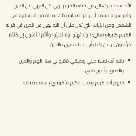
الله سبحانه وتعالى في كتابه الكريم نهى كل النهي عن الحزن
وأمر سيدنا محمد أن يأمر أصحابه بذلك لما له من آثار سلبية على
الشخص ومن الآيات التي تدل على أن الله نهى عن الحزن في قرآنه
الكريم كقوله تعالى: ﴿ وَلَا تَهِنُوا وَلَا تَحْزَنُوا وَأَنْتُمُ الْأَعْلَوْنَ إِنْ كُنْتُمْ
مُؤْمِنِينَ ﴾ ومن هنا يأتي دعاء ضيق والحزن:
يالله أنت تعلم حزني وضيقي ففرج لي هذا الهم والحزن
والضيق وأفرح قلبي
اللهم أنك كريم و تحب الكرم فأكرمني بالسعادة يالله