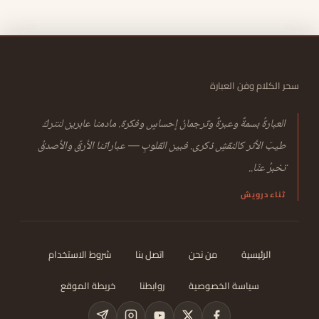
سحر الكلام وفن العبارة
العبارةُ بسمةٌ وعبرةٌ وترجمانُ إحساسٍ وفكرة. مادمنا عابرين لنتركَ
طيبَ الأثر كالنقشِ ذكرى. فبين القلوبِ — عباراتنا الأرقّ والأصدقُ
تخبرُ عنّا..
ثناء درويش
الرئيسية
من نحن
اتصل بنا
شروط الاستخدام
سياسة الخصوصية
روابطنا
خريطة الموقع