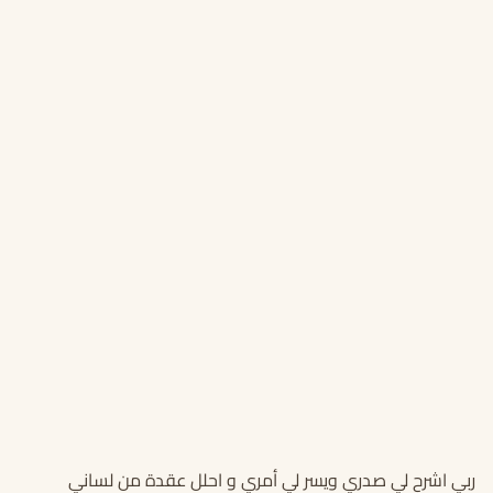
ربي اشرح لي صدري ويسر لي أمري و احلل عقدة من لساني