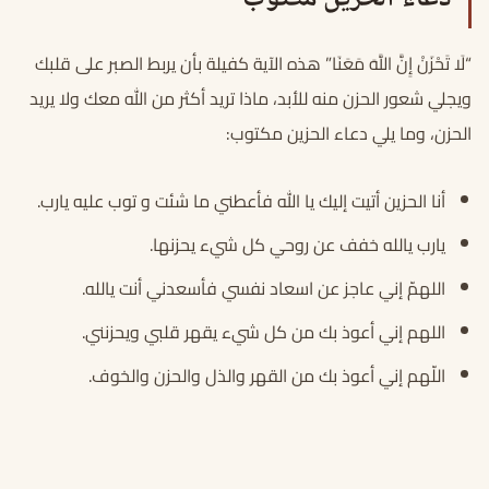
“لَا تَحْزَنْ إِنَّ اللَّهَ مَعَنَا” هذه الآية كفيلة بأن يربط الصبر على قلبك
ويجلي شعور الحزن منه للأبد، ماذا تريد أكثر من الله معك ولا يريد
الحزن، وما يلي دعاء الحزين مكتوب:
أنا الحزين أتيت إليك يا الله فأعطني ما شئت و توب عليه يارب.
يارب يالله خفف عن روحي كل شيء يحزنها.
اللهمّ إني عاجز عن اسعاد نفسي فأسعدني أنت يالله.
اللهم إني أعوذ بك من كل شيء يقهر قلبي ويحزنني.
اللّهم إني أعوذ بك من القهر والذل والحزن والخوف.