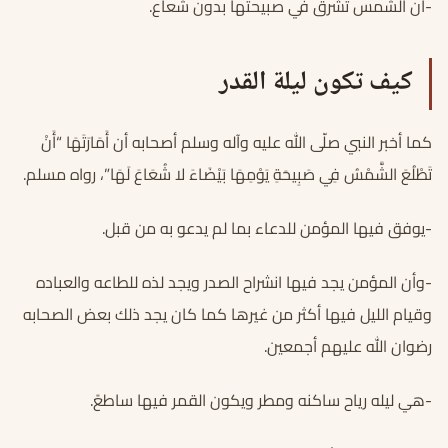
-أن الشمس تشرق في صبيحتها بدون شعاع.
كيف تكون ليلة القدر
كما أخبر النبي صلّى الله عليه وآله وسلم أصحابه أن أَمَارَتَهَا “أَنْ
تَطْلُعَ الشَّمْسُ فِي صَبِيحَةِ يَوْمِهَا بَيْضَاءَ لا شُعَاعَ لَهَا”، رواه مسلم.
-يوفق فيها المؤمن للدعاء بما لم يدعو به من قبل.
-وأن المؤمن يجد فيها انشراح الصدر ويجد لذه للطاعه والعباده
وقيام الليل فيها أكثر من غيرها كما كان يجد ذلك بعض الصحابه
رضوان الله عليهم أجمعين.
-هي ليله رياح ساكنه ومطر ويكون القمر فيها ساطعً.