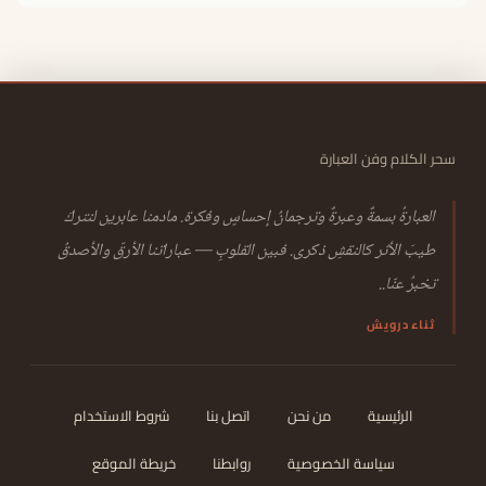
سحر الكلام وفن العبارة
العبارةُ بسمةٌ وعبرةٌ وترجمانُ إحساسٍ وفكرة. مادمنا عابرين لنتركَ
طيبَ الأثر كالنقشِ ذكرى. فبين القلوبِ — عباراتنا الأرقّ والأصدقُ
تخبرُ عنّا..
ثناء درويش
الرئيسية
من نحن
اتصل بنا
شروط الاستخدام
سياسة الخصوصية
روابطنا
خريطة الموقع