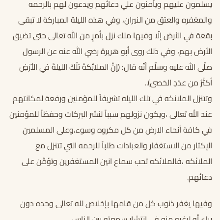
يسلمون عليهم ويأمنون علي دعائهم ويدعون لهم بالرحمه
والمغفره والعتق من النيران، وفي هذه الليلة المباركة لا تبقى
بقعة في الأرض إلّا وفيها ملك نزل بأمرٍ من الله تعالى حتى تضيق
الأرض بهم، وفي ذلك روى أبو هريرة رضي الله عنه عن الرسول
صلّى الله عليه وسلّم أنّه قال: (إنَّ الملائِكةَ تلْكَ الليلةَ في الأرْضِ
أكثَرُ من عدَدِ الحَصىَ)..
وتتنزل الملائكه في تلك الليله تشريفاً للمؤمنين ورفعة لمكانتهم
عند الله تعالى ،ويكون نزولهم سبباً لنشر البركات وحفظاً للمؤمنين
في كافة أنحاء الارض من كل مكروه وسوء،وعلى المسلمين
الإكثار من الاستغفار والعبادات طلباً للرحمه التي تتنزل مع
الملائكه ،فالملائكه تحب سماع انين المستغفرين وتؤمِّن على
دعائهم.
وفيها يغفر ذنوب كل من قامها بإخلاص لله تعالى وحده دون
رياء أو لرغبه منه في انتشار سمعته بين الناس.