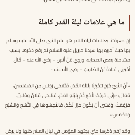
ما هي علامات ليلة القدر كاملة
إن معرفتنا بعلامات ليلة القدر هو علم النبي صلى الله عليه وسلم
بها حيث أخبره بها سيدنا جبريل عليه السلام ثم رفع ذكرها بسبب
مشاحنة بعض الصحابه، وروي عَنْ أَنَسٍ – رضي الله عنه – قَالَ:
أَخْبَرَنِي عُبَادَةُ بْنُ الصَّامِتِ – رضي الله عنه -:
«أَنَّ النَّبِيَّ خَرَجَ لِيُخْبِرَنَا بِلَيْلَةِ القَدْرِ، فَتَلاحَى رَجُلانِ مِنَ المُسْلِمِينَ،
فَقَالَ: «إِنِّي خَرَجْتُ لأُخْبِرَكُمْ بِلَيْلَةِ القَدْرِ، فَتَلاحَى فُلانٌ وَفُلانٌ،
فَرُفِعَتْ، وَعَسَى أَنْ يَكُونَ خَيْرًا لَكُمْ، فَالتَمِسُوهَا فِي التِّسْعِ وَالسَّبْعِ
وَالخَمْسِ»
وقد رُفع ذكرها حتي يجتهد المؤمن في ليال العشر كلها ولا يركن