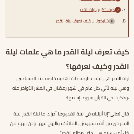
كيف تكون ليلة القدر
شاركونا بـ كيف تعرف ليلة القدر
كيف تعرف ليلة القدر ما هي علمات ليلة
القدر وكيف نعرفها؟
ليلة القدر هي ليله عظيمه ذات اهميه خاصه عند المسلمين ..
وهي ليله تأتي كل عام في شهر رمضان في العشر الأواخر منه
،وذكرت في القرآن سوره بإسمها:
قال تعالى”إنا أنزلناه في ليلة القدر،وما أدراك ما ليلة القدر. ليلة
القدر خير من ألف شهر،تنزل الملائكة والروح فيها بإذن ربهم من
كل أمر ،سلام هى حتى مطلع الفجر”