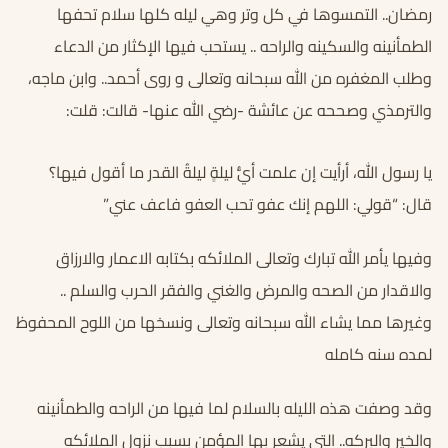
رمضان.. التمسوها في كل وتر وهي ليله كلها سلام تحفها
الطمأنينه والسكينه والراحه .. يستحب فيها الإكثار من الدعاء
وطلب المغفره من الله سبحانه وتعالى و روى أحمد.. وابن ماجه،
والترمذي وصححه عن عائشة -رضي الله عنها- قالت: قلت:
يا رسول الله، أرأيت إن علمت أيُّ ليلةٍ ليلةُ القدر ما أقول فيها؟
قال: “قولي: اللهم إنك عفو تحب العفو فاعف عني”
وفيها يأمر الله تبارك وتعالى الملائكه بكتابه الاعمار والارزاق
والاقدار من الصحه والمرض والغني والفقر الحرب والسلم ..
وغيرها مما يشاء الله سبحانه وتعالى ونسخها من اللوح المحفوظ
لمده سنه كامله
وقد وصفت هذه الليله بالسلام لما فيها من الراحه والطمأنينه
والخير والبركه.. التي يشعر بها المؤمن بسبب نزول الملائكه