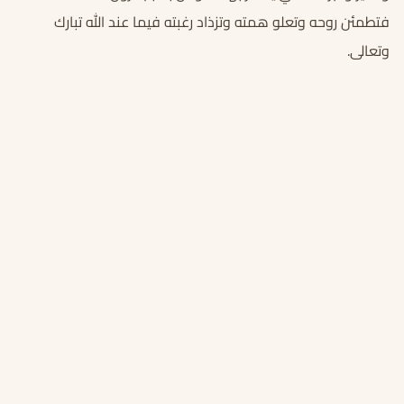
فتطمئن روحه وتعلو همته وتزذاد رغبته فيما عند الله تبارك
وتعالى.