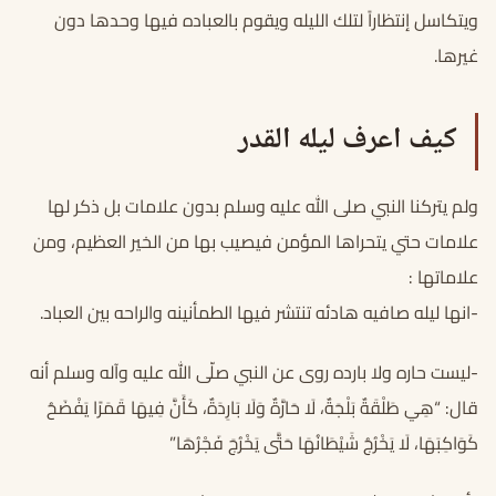
ويتكاسل إنتظاراً لتلك الليله ويقوم بالعباده فيها وحدها دون
غيرها.
كيف اعرف ليله القدر
ولم يتركنا النبي صلى الله عليه وسلم بدون علامات بل ذكر لها
علامات حتي يتحراها المؤمن فيصيب بها من الخير العظيم، ومن
علاماتها :
-انها ليله صافيه هادئه تنتشر فيها الطمأنينه والراحه بين العباد.
-ليست حاره ولا بارده روى عن النبي صلّى الله عليه وآله وسلم أنه
قال: “هِي طَلْقَةٌ بَلْجَةٌ، لَا حَارَّةٌ وَلَا بَارِدَةٌ، كَأَنَّ فِيهَا قَمَرًا يَفْضَحُ
كَوَاكِبَهَا، لَا يَخْرُجُ شَيْطَانُهَا حَتَّى يَخْرُجَ فَجْرُهَا”