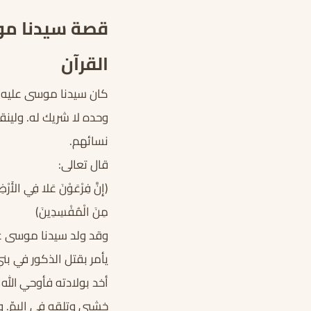
قصة سيدنا م
القرآن
كان سيدنا موسى عليه ال
وحده لا شريك له. ولين
نسائهم.
قال تعالى:
(إِنَّ فِرْعَوْنَ عَلا فِي الأَرْض
مِنَ الْمُفْسِدِينَ)
وقد ولد سيدنا موسى عل
يأمر بقتل الذكور في بن
أخد بولادته فأوحي الله
خشبي وتلقه في اليمّ. و