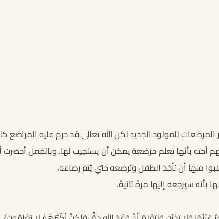
المرضعات للمولود الجديد لكن الله تعالى قد حرم عليه المراضع ك
أخته بأنها تعلم مرضعة يمكن أن يستجيب لها. وبالفعل أحضرت أ
وا منها أن تأخذ الطفل وترضعه حتي يُتم رضاعه،
 بأنه سيرجعه إليها مرةً ثانيةً.
رَّ عَيْنُهَا وَلا تَحْزَنَ وَلِتَعْلَمَ أَنَّ وَعْدَ اللَّهِ حَقٌّ وَلَكِنَّ أَكْثَرَهُمْ لا يَعْلَمُونَ}.