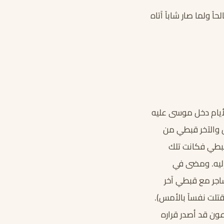
 ولما صار شاباً آتاه
أيام دخل موسى عليه
ل والآخر قبطي من
بطي فكانت تلك
إليه. ومضى في
شاجر مع قبطي آخر
قتلت نفساً بالأمس).
ون قد أصدر قراره