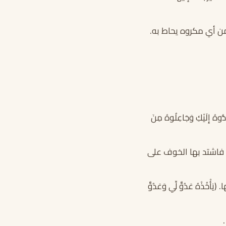
من أي مكروه يحاط به.
ادُّوهُ إِلَيْكِ وَجَاعِلُوهُ مِنَ
 فاشتد بها الخوف على
هُ عَدُوٌّ لِّي وَعَدُوٌّ