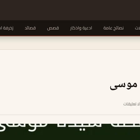
ات
نصائح عامة
ادعية واذكار
قصص
قصائد
زخرفة ا
 موسى
لا تعليقات