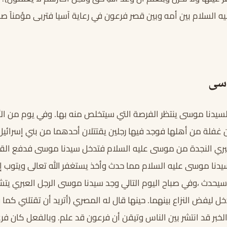
لسلام بين أمه وبين قصر فرعون في رعاية آسيا فتربى مؤمناً صالحاً
سى
سيدنا موسى ينتظر الفرصة التي سيتخلص منه بها. وفي يوم من ال
ن غفلة من أهلها فوجد فيها رجلين يقتتلان أحدهما من بني إسرائي
ري النجدة من موسى عليه السلام فتدخل سيدنا موسى فدفع الق
سيدنا موسى عليه السلام مما حدث وأخذ يستغفر الله تعالى ويتوب 
ا سيحدث ،وفي صباح اليوم التالي وجد سيدنا موسى الرجل العبري يت
ل ليفض النزاع بينهما. حينها قال له المصري (أتريد أن تقتلني كما 
خبر قد انتشر بين الناس وتيقن أن فرعون قد علم. وبالفعل كان فرع