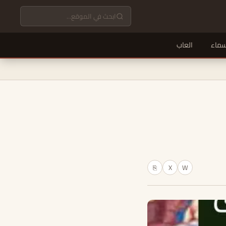
سماء
العاب
X
W
⎘