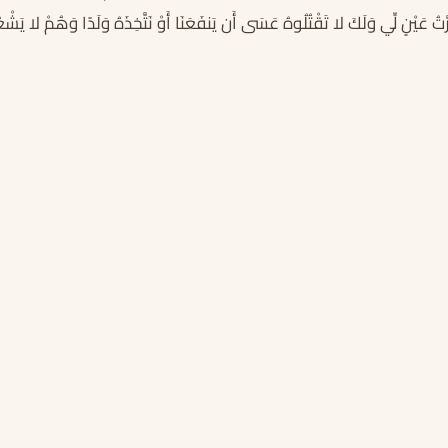
َّتُ عَيْنٍ لِّي وَلَكَ لا تَقْتُلُوهُ عَسَى أَن يَنفَعَنَا أَوْ نَتَّخِذَهُ وَلَدًا وَهُمْ لا يَشْ