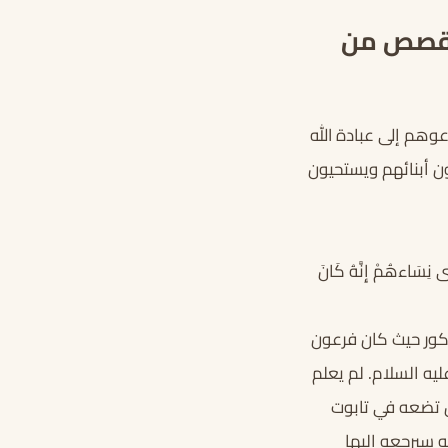
 قصص من
عوهم إلى عبادة الله
ن أبنائهم ويستحيون
ِي نِسَاءهُمْ إِنَّهُ كَانَ
كور حيث كان فرعون
يه السلام. لم يعلم
ن تضعه في تابوت
ه سيرجعه إليها