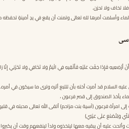
ا تخاف ولا تحزن.
اء وأسلمت أمرها لله تعالى وتمنت أن يقع في يدٍ أمينةٍ تحفظه 
سى
نْ أَرْضِعِيهِ فَإِذَا خِفْتِ عَلَيْهِ فَأَلْقِيهِ فِي الْيَمِّ وَلا تَخَافِي وَلا تَحْزَنِي إِنَّا رَ
ليه السلام قد أمرت أخته بأن تتتبع أثره وترى ما سيكون في أمره.
لماء يأخذ الصندوق إلى قصر فرعون ،
ى امرأة فرعون (آسية بنت مزاحم) ألقى الله تعالى محبته في قلبها. (يَأْخُذْ
 مِّنِّي وَلِتُصْنَعَ عَلَى عَيْنِي)
 وألحت عليه أن يبقيه معها ليتخذوه ولداً لينفعهم وقت أن يكبروا .