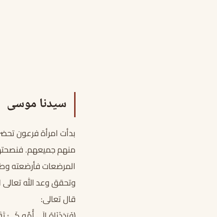
سيدنا موسى
بدأت امرأة فرعون تحضر 
منهم جميعهم. فنصحتهم 
المرضعات فأرضعته وطلب
وتحقق وعد الله تعالى لها
قال تعالى:
﴿فَرَدَدْنَاهُ إِلَى أُمِّهِ كَيْ تَقَ