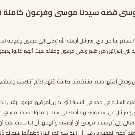
وسى قصه سيدنا موسى وفرعون كاملة
سلام نبياً من بني إسرائيل أرسله الله تعالى إلى فرعون وقومه ليد
قذ بني إسرائيل من ظلم وبغي فرعون وملائه ،حيث أنهم كانوا يذبحو
ِ وَجَعَلَ أَهْلَهَا شِيَعًا يَسْتَضْعِفُ طَائِفَةً مِّنْهُمْ يُذَبِّحُ أَبْنَاءَهُمْ وَيَسْتَحْي
يه السلام في مصر في السنة التي كان يأمر فيها فرعون بقتل الذ
ي إسرائيل في سنة ويتركهم أحياء في سنة. ولما وُلد سيدنا موسى عل
 تعالى إلى أم سيدنا موسى أن أرضعيه وألهمها أن إذا خافت عليه أ
قد أجمع المفسرين على أن اليمّ هو (نهر النيل)وطمأنها سبحانه بأن