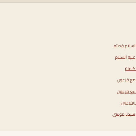
لسلام قصته
ليه السلام
كاملة
مع فرعون
مع فرعون
وفرعون
 سيدنا موسى