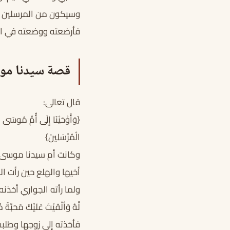
وسيكون من المرسلين فل
فأرضعته ووضعته في الم
قصة سيدنا مو
قال تعالى:
{وَأَوْحَيْنَا إِلَى أُمِّ مُوسَى أَ
الْمُرْسَلِينَ}
وكانت أم سيدنا موسى ع
أخيها والهلع حين رأت ا
ولما رأته الجواري أخذنه إل
لَّهُ وَأَلْقَيْتُ عَلَيْكَ مَحَبَّةً
فأخذته إلى زوجها وطلبت