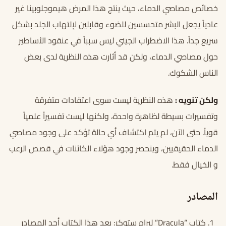
خصائص مصاصي الدماء، حيث ينتج هذا المرض هيموجلوبينا غير
عادياً يجعل البشر متحسسين للضوء وقابلين لإلتهاب الجلد بشكل
سريع جداً. هذا الاضطراب الجيني ليس سبباً في عنقود الأساطير
حول مصاصي الدماء، ولكن قد أثارت هذه النظرية لدى بعض
الناس الشكوك.
ولكن تنويه :
هذه النظرية ليست سوى اعتقادات متفرقة
وتفسيرات بسيطة لظاهرة واحدة، ولكنها ليست تفسيراً علمياً
قوياً. حتى الآن، لم يتم اكتشاف أي حالة تؤكد على وجود مصاصي
الدماء الحقيقيين، وينحصر وجود هؤلاء الكائنات في قصص الرعب
و الخيال فقط.
المصادر
كتاب “Dracula” لبرام ستوكر: يعد هذا الكتاب أحد المصادر