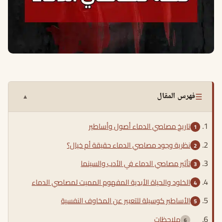
☰
فهرس المقال
▲
تاريخ مصاصي الدماء أصول وأساطير
نظرية وجود مصاصي الدماء حقيقة أم خيال؟
تأثير مصاصي الدماء في الأدب والسينما
الخلود والحياة الأبدية المفهوم المميت لمصاصي الدماء
الأساطير كوسيلة للتعبير عن المخاوف النفسية
ملاحظات