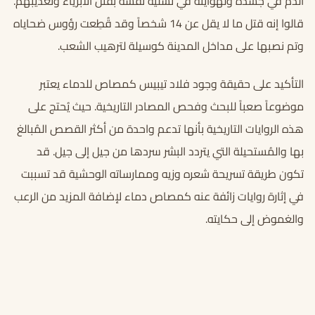
الدم في جسده ولهوايته في تسلية نفسه بقتل الأبرياء وتعذيبهم.
قالوا إنه قتل ما لا يقل عن 14 شخصاً وقد قُطِعت رؤوس ضحاياه
وتم نصبها على مداخل المدينة كوسيلة لترهيب الشعب.
التأكيد على حقيقة وجود فلاد تيبيس كمصاص للدماء يعتبر
موضوعاً صعباً للبحث وفحص المصادر التاريخية. حيث يُحتج على
هذه الروايات التاريخية بأنها تدعم واحدة من أكثر القصص المُبالغ
بها والمُستحيلة التي يتردد البشر سردها من جيل إلى جيل. قد
تكون طريقة تسريحة شعره وزيه وممارساته الوحشية قد تسببت
في إثارة روايات زائفة عنه كمصاص دماء لإضافة المزيد من الرعب
والغموض إلى حكايته.