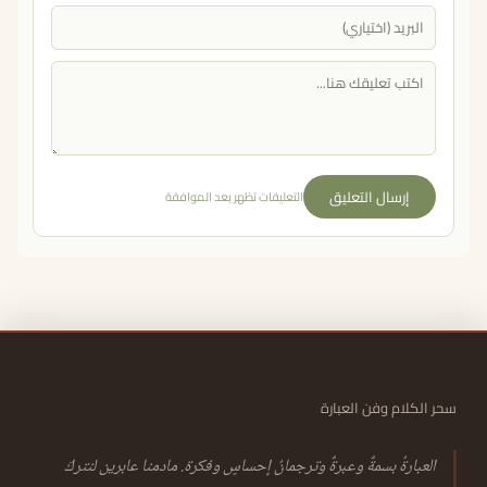
إرسال التعليق
التعليقات تظهر بعد الموافقة
سحر الكلام وفن العبارة
العبارةُ بسمةٌ وعبرةٌ وترجمانُ إحساسٍ وفكرة. مادمنا عابرين لنتركَ