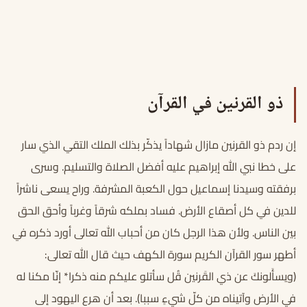
ذو القرنين في القرآن
إن ردم ذو القرنين مازال شهاداً يذكّر بذلك الملك التقي الذي سار
على خطا نبي الله إبراهيم عليه أفضل الصلاة والتسليم. وسرى
برفقته وسيدنا إسماعيل حول الكعبة المشرفة. وراح يسعى ناشراً
للدين في كل أصقاع الأرض. فساد بملكه شرقاً وغرباً وأحق الحق
بين الناس. ولأن هذا الرجل كان من أحباب الله تعالى أورد ذكره في
أطهر سور القرآن الكريم سورة الكهف حيث قال الله تعالى:
(ويسأَلونكَ عن ذي القَرنين قُل سأتلو عليكم منه ذكرا* إنّا مكنا له
في الأرض وآتيناه من كلّ شيءٍ سببا). بعد أن هرع اليهود إلى