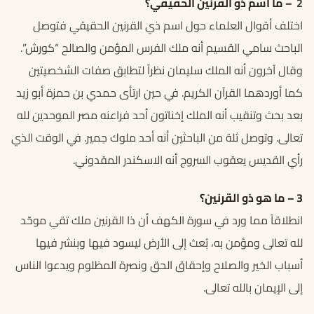
2
–
ما اسم ذو القرنين الحقيقي؟
اختلف أقوال العلماء حول اسم ذي القرنين الحقيقي فتوصل
الباحث سامي القسيم أنه ملك الفرس المؤمن والصالح “كورش”.
وقال آخرون أنه الملك سليمان نظراً لتطابق صفات الشخصيتين
كما أوردهما القرآن الكريم. في حين ارتأى حمدي بن حمزة أبو زيد
بعد بحث وتنقيب أنه الملك إخناتون أحد فراعنه مصر الموحدين لله
تعالى. وتوصل ثلة من الباحثين أنه أحد ملوك حِمير. في الوقت الذي
رأي القديس يعقوب السروج أنه الاسكندر المقدوني.
3
–
ما هو ذو القرنين؟
انطلاقاً مما ورد في سورة الكهف أن ذا القرنين ملك تقي موحّد
لله تعالى ومؤمن به، بُعث إلى الأرض ليسود فيها وبنشر فيها
أسباب الخير والصلاح وإحقاق الحق ونصرة المظلوم ويدعوا الناس
إلى الإيمان بالله تعالى.