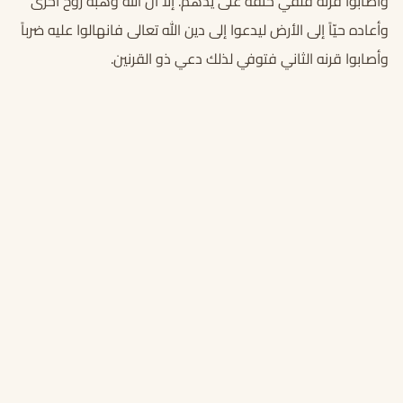
وأصابوا قرنه فلقي حتفه على يدهم. إلا أن الله وهبه روح أخرى
وأعاده حيّاً إلى الأرض ليدعوا إلى دين الله تعالى فانهالوا عليه ضرباً
وأصابوا قرنه الثاني فتوفي لذلك دعي ذو القرنين.