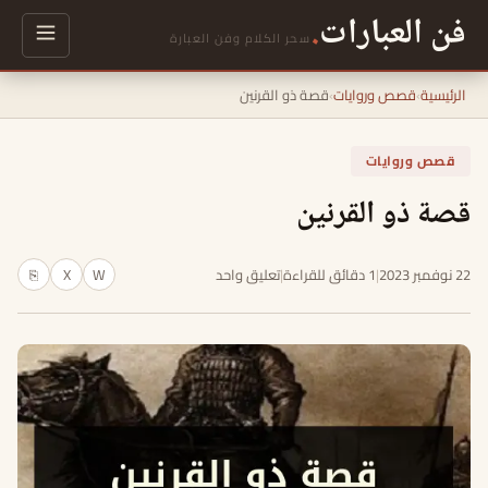
فن العبارات
.
سحر الكلام وفن العبارة
الرئيسية
›
قصص وروايات
›
قصة ذو القرنين
قصص وروايات
قصة ذو القرنين
22 نوفمبر 2023
|
1 دقائق للقراءة
|
تعليق واحد
W
X
⎘