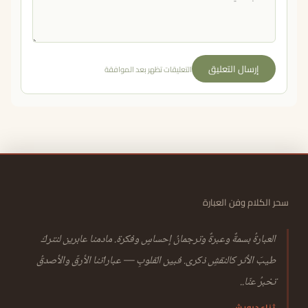
إرسال التعليق
التعليقات تظهر بعد الموافقة
سحر الكلام وفن العبارة
العبارةُ بسمةٌ وعبرةٌ وترجمانُ إحساسٍ وفكرة. مادمنا عابرين لنتركَ
طيبَ الأثر كالنقشِ ذكرى. فبين القلوبِ — عباراتنا الأرقّ والأصدقُ
تخبرُ عنّا..
ثناء درويش