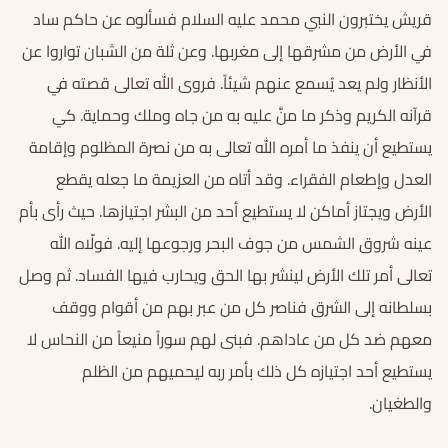
قريش يختبرون النبي محمد عليه السلام فسألوه عن حاكم ساد
في الأرض من مشرقها إلى مغربها. وعن ثلة من الشبان تواروا عن
الأنظار ولم يعد يُسمع عنهم شيئاً. فروى الله تعالى قصته في
قرآنه الكريم وذكر ما منَّ عليه به من جاه وملك وحماية. كي
يستطيع أن ينفذ ما أمره الله تعالى به من نصرة المظلوم وإقامة
العدل وإطعام الفقراء. وقد أتاه من العزيمة ما جعله يقطع
الأرض ويجتاز أماكن لا يستطيع أحد من البشر اجتيازها. حيث رأى بأم
عينه شروق الشمس من جوف البحر ورجوعها إليه. فولّاه الله
تعالى أمر تلك الأرض لينشر بها الحق ويحارب فيها الفساد. ثم وصل
بسلطانه إلى الشرق فناصر كل من عبر بهم من أقوام ووقف
معهم ضد كل من عاداهم. فبنى لهم سوراً منيعاً من النحاس لا
يستطيع أحد اجتيازه كل ذلك بأمر ربه ليحميهم من الظلم
والطغيان.