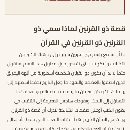
قصة ذو القرنين لماذا سمي ذو
القرنين ذو القرنين في القرآن
ما أن تسمع باسم ذى القرنين سيتبادر إلى ذهنك الكثير من
التخيلات والتكهنات التي تتمحور حول مدلول هذا الاسم. ستقول
حتماً لا بد أن يكون ذو القرنين شخصية أسطورية من آلهة الإغريق.
الذين اتصفوا بالعظمة والنفوذ ما جعل التاريخ يحفظ اسمهم إلى
يومنا هذا؟ ولكن سرعان ما يتضاعف فضولك ويدفعك هذا
التساؤل إلى البحث. ويقودك هاجس المعرفة إلى التنقيب في
بطون الكتب أوعلى صفحات الشابكة لتدرك أن قصة ذو القرنين
وردت في القرآن الكريم. هذا الكتاب المعجز الذي حفظ الله تعالى
لنا بين دفيته العبر والحكم عن عظماء. كان لهم دور عظيم في