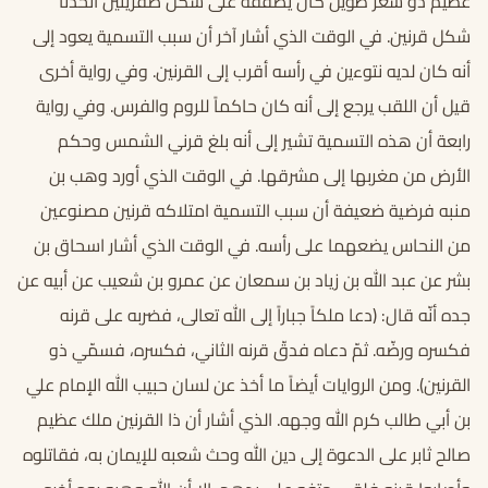
عظيم ذو شعر طويل كان يصففه على شكل ضفريتين اتخذتا
شكل قرنين. في الوقت الذي أشار آخر أن سبب التسمية يعود إلى
أنه كان لديه نتوءين في رأسه أقرب إلى القرنين. وفي رواية أخرى
قيل أن اللقب يرجع إلى أنه كان حاكماً للروم والفرس. وفي رواية
رابعة أن هذه التسمية تشير إلى أنه بلغ قرني الشمس وحكم
الأرض من مغربها إلى مشرقها. في الوقت الذي أورد وهب بن
منبه فرضية ضعيفة أن سبب التسمية امتلاكه قرنين مصنوعين
من النحاس يضعهما على رأسه. في الوقت الذي أشار اسحاق بن
بشر عن عبد الله بن زياد بن سمعان عن عمرو بن شعيب عن أبيه عن
جده أنّه قال: (دعا ملكاً جباراً إلى الله تعالى، فضربه على قرنه
فكسره ورضّه. ثمّ دعاه فدقّ قرنه الثاني، فكسره، فسمّي ذو
القرنين). ومن الروايات أيضاً ما أخذ عن لسان حبيب الله الإمام علي
بن أبي طالب كرم الله وجهه. الذي أشار أن ذا القرنين ملك عظيم
صالح ثابر على الدعوة إلى دين الله وحث شعبه للإيمان به، فقاتلوه