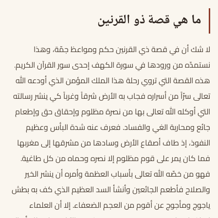
ما هي قصة ذو القرنين
لا شك أن في قصة ذي القرنين حكم ومواعظ جمّة، وهذا
نستمدّه من ورودها في سورة الكهف إحدى سور القرآن الكريم.
هذه القصة التي تروي رحلة هذا الملك المؤمن الذي أودعه الله
تعالى سرّاً من أسراره فجاب به الأرض شرقاً وغرباً كي ينشر رسالته
التي أوكله الله تعالى بها من نصرة مظلوم وإحقاق حق وإطعام
جائع ومحاربة الغي والفساد. فعرف عنه شدة البأس وعظيم
النفوذ، إذ طاف أصقاع الأرض وسادها من مشرقها إلى مغربها
فما كان يمر على قوم مظلوم إلا نصره وحماه من كل طاغية.
فهو من خصّه الله تعالى بأسباب العظمة وأمره أن ينشر الخير
والصلاح فأطعم الجائعين وأنشأ السد العظيم الذي كف به بطش
ياجوج ومأجوج عن أقوم من العجم الضعفاء. إلا أن العلماء