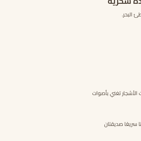
دة سحرية
ئ البحر.
 الأشجار تغني بأصوات
 سريعًا صديقتان