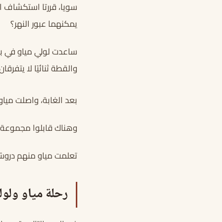
سويا، قررتا استكشاف ال
يمكنهما عبور النهر؟
ساعدت لولي مياو في بن
والقطة ثنائيًا لا يتفرقان.
بعد الغابة، واصلت مي
وهناك قابلوا مجموعة م
تعلمت مياو منهم دروسًا 
رحلة مياو ولول