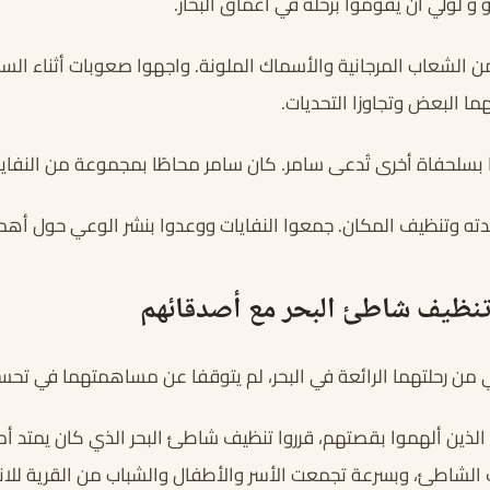
او و لولي أن يقوموا برحلة في أعماق البحار.
 الشعاب المرجانية والأسماك الملونة. واجهوا صعوبات أثناء السب
ا البعض وتجاوزا التحديات.
وا بسلحفاة أخرى تُدعى سامر. كان سامر محاطًا بمجموعة من النفايا
ته وتنظيف المكان. جمعوا النفايات ووعدوا بنشر الوعي حول أهمية
تنظيف شاطئ البحر مع أصدقائهم
 من رحلتهما الرائعة في البحر، لم يتوقفا عن مساهمتهما في تحسين 
الذين ألهموا بقصتهم، قرروا تنظيف شاطئ البحر الذي كان يمتد أم
 الشاطئ، وبسرعة تجمعت الأسر والأطفال والشباب من القرية للا