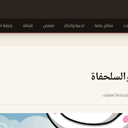
ات
نصائح عامة
ادعية واذكار
قصص
قصائد
زخرفة ا
السلحفاة
|
3s تعليقات