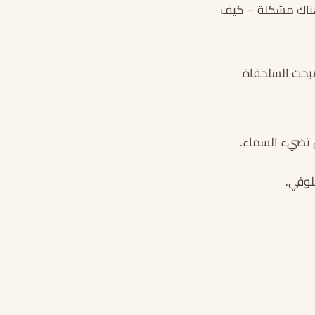
ن هناك مشكلة – كيف
صبحت السلحفاة
 تضيء السماء.
لوفي.