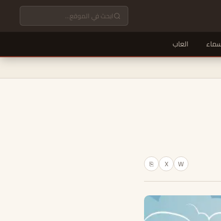
سماء
العاب
X
W
⎘