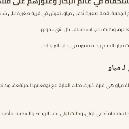
لحفاة في عالم البحار وعثورهم على قلا
م الجميلة، قطة صغيرة تُدعى مياو، تعيش في قرية صغيرة على شاط
غامرة، وكانت تحب استكشاف كل شيء حولها.
 مياو القيام برحلة مميزة في رحاب البر والبحر.
لـ مياو
 مياو هي غابة كبيرة. دخلت الغابة مع توقعاتها المرتفعة، وكانت
ا سلحفاة تُدعى لولي، وكانت لولي تحب الهدوء والسكينة. فأصبحتا