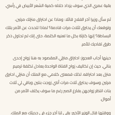
بقية عمري الذي سوف يزداد خلاله كمية الشعر الأبيض في رأسي.
ثم سأل وزيرا آخر الفلاح قائلا: وماذا عن احتراق منزلك مرتين،
وتوقعك أن يحترق لثلاث مرات قادمة؟ لماذا تتحدث عن الأمر بتلك
البساطة؟ إنها كارثة بكل ما تعنيه الكلمة، حتى إنك لم تحاول ذكر
طرق تفاديك للأمر.
حينها أجاب العجوز: احتراق منزلي المقصود به هنا زواج إحدى
بناتي. حيث إن تكاليف زواج الفتاة الواحدة يعادل تكلفة ترميم
منزل بعد احتراقه. لذلك فمعنى كلامي مع الملك أن منزلي احترق
مرتين وسوف يحترق ثلاث مرات أنني زوجت بنتين وباقي لي ثلاث
بنات انتظر زواجهن بفارغ الصبر رغم ما سوف يكلف الأمر من
أموال.
ووقتها قال الوزير الأخير: بقي لنا آخر جزء في حديثك مع الملك.