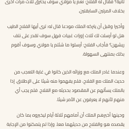
ثانية؟ فقال له الفلاح: نعم يا مولاي سوف يحترق ثلاث مرات أخرى
بخلاف المرتين السابقتين.
وأخيرا وقبل أن يتركه الملك مودعا قال له: ترى أيها الفلاح الطيب
هل لو أرسلت لك ثلاث إوزات غبيات فهل سوف تقدر على نتف
ريشهن؟ فأجاب الفلاح: أرسلوا ما شئتم يا مولاي وسوف أقوم
بذلك بمنتهى السهولة.
وعندما غادر الملك مع وزرائه الذين كانوا في غاية التعجب من
حديث الملك مع الفلاح، فلم يفهموا منه شيئا على الإطلاق. إذا
بالملك يسألهم عن المقصود بحديثه مع الفلاح. فلم يجب أي
منهم لأنهم لا يعرفون عن الأمر شيئا.
وحينها أخبرهم الملك أن أمامهم ثلاثة أيام ليخبروه بما كان
يقصده هو والفلاح من حديثهما معا. وإذا لم يتمكنوا من الإجابة