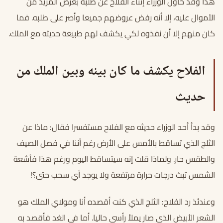
هذا وقد حاول الوزراء إثناء الفلاح عن طلبه بعرض المزيد من
الأموال عليه، إلا أنه رفض عروضهم جميعا وأصر على طلبه. فما
كان منهم إلا أن نفذوه لكي يكشف لهم طبيعة حديثه مع الملك.
الفلاح يكشف ما كان بينه وبين الملك من
حديث
وقد بدأ أحد الوزراء حديثه مع الفلاح مستفسرا فقال: ماذا عن
الثلج الذي تساقط بالأمس على الأرض رغم أننا في فصل الصيف
والطقس حار. ولماذا قلت إنه سيتساقط اليوم ورغم هذا فأشعة
الشمس تبث درجات حرارة مرتفعة ولا يوجد أي سحب حتى؟!
وعندئذ رد الفلاح: الثلج الذي كنت أقصده أنا ومولاي الملك هو
الشعر الأبيض الذي صار يملأ رأسي حاليا. أما في الغد فأقصد به