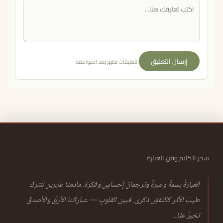
إرسال التعليق
التعليقات تظهر بعد الموافقة
سحر الكلام وفن العبارة
العبارةُ بسمةٌ وعبرةٌ وترجمانُ إحساسٍ وفكرة. مادمنا عابرين لنتركَ
طيبَ الأثر كالنقشِ ذكرى. فبين القلوبِ — عباراتنا الأرقّ والأصدقُ
تخبرُ عنّا..