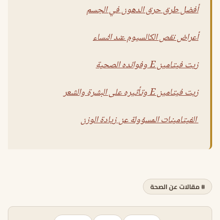
أفضل طرق حرق الدهون في الجسم
أعراض نقص الكالسيوم عند النساء
زيت فيتامين E وفوائده الصحية
زيت فيتامين E وتأثيره على البشرة والشعر
الفيتامينات المسؤولة عن زيادة الوزن
# مقالات عن الصحة