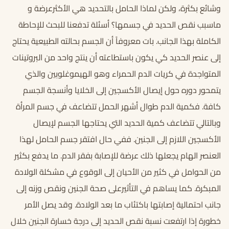
وشائع بكثرة، ولكن لماذا الحامل بالتحديد هي الأكثرعرضة و
ماسبب نقص الحديد
في جسمها؟ أسئلة تدفعنا للبحث للإحاطة
الكاملة بهذا الجانب. بات معروفاً أن الجسم بحالته الطبيعية يحتاج
إلى عنصر الحديد كي يكون باستطاعته أن ينتج واحد من البروتينات
المتواجدة في كريات الدم الحمراء وهو الهيموغلوبين والذي
يتمحور دوره حول إيصال الأكسجين إلى الخلايا وأنسجة الجسم
كافة. فكمية الدم طوال أشهر الحمل تتضاعف في جسم المرأة
وبالتالي تتضاعف كمية الحديد التي يحتاجها الجسم لإيصال
الأكسجين اللازم إلى الجنين. ففي حال افتقر جسم الحامل لهذا
العنصر الهام يجعلها ذلك عرضة للإصابة بفقر الدم. ما يدفع بكثير
من الحوامل في كثير من الأحيان إلى الوقوع في مشكلة الولادة
المبكرة. كما يساهم في التأثيرعلى صحة الجنين ونقص وزنه إلى
جانب احتمالية إصابتها باكتئاب ما بعد الولادة. وقد يصل الأمر
خطورة إذا ارتفعت نسبة نقص الحديد إلى درجة خسارة الجنين خلال