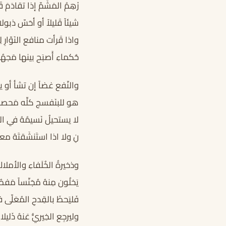
زَهِمُ المَشَمّ إذا تقادَمَ ق
شيئاً قَليلاً أو أحَسّ ذبولا
واذا قَرأت منافع النَوّارِ ل
حُكماءِ أَصبَح بينها مَجهُ
والنّفع غضاً إن تشأ أو يا
هو للبنَفسج كلِّه مَحصو
لا يستحيلُ نَسيمُهُ في الح
نِ ولا اذا استَنشَقتَهُ مع
وذخيرةُ الخُلَفاءِ والأملاكِ
يَخلُون مِنهُ مُجَنّساً مَفص
فَليَحظَ بالقِدحِ المُعَلّى فا
وليرجِع الخِيريُّ عَنهُ ذَليلا