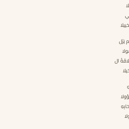
ا
غي
خييلا
يَزَل
ولا
اقَةُ ال
يلا
ِ
ؤولا
ابِهِ
لا