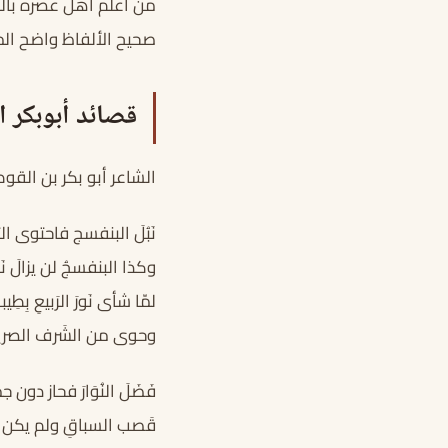
من أعلم أهل عصره بالل
صحيح الألفاظ واضح المع
قصائد أبوبكر ا
الشاعر أبو بكر بن القو
نَبُلَ البنفسج فاحتوى ال
وكذا البنفسجُ لن يزالَ نَبِ
لمّا شأى نَورَ الرَبيعِ بِطِيبه
وحوى من الشَرف الصريح
فَضَلَ النُوَارَ فحاز دون 
قَصب السباقِ ولم يكن