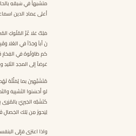
متشبهاً في سَبقهِ بالحاج
أعلى عِمادِ الدين اسماعي
مَلِكٌ عَلا غُرَّ المُلُوكِ المُ
نَ أباً وَجَدّاً في العُلا وَقَبِ
كم طَاوَلُوهُ في الفِخارِ 
عَرضاً إلى المجدِ التَليدِ و
مُتَشَبِّهِينَ بما يُمَثِّلُهُ لَهُم
لو أَحسَنوا التَشبِيهَ والتَم
كَتَشَبُّه الخِيرِيّ بالمُزرى بِ
لِيَحوزَ مِن تِلك الخِصالِ فَ
واذا اعتزى فإِلى البنفس