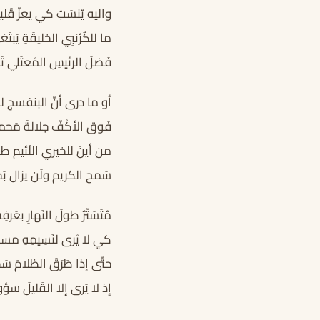
واليه يُنسَبُ كي يعزّ قَليل
ما للكُرُنبِي الخليقَةِ يَبتَ
فَضلَ الرَئيسِ المُعتَلي تَ
أو ما دَرى أنَّ البنفسج لم 
فَوقَ الأكُفّ جَلالةً مَحم
مِن أينَ للخِيري اللَئيم طل
سَمح الكريم ولَن يزال بَخ
مُتَسَتّرٌ طولَ النَهارِ بعَرفِه
كي لا يُرى لنَسِيمِهِ مَس
حتّى إذا طَرَقَ الظَلامَ سَخ
إذ لا يَرى إِلا القَليلَ سؤو