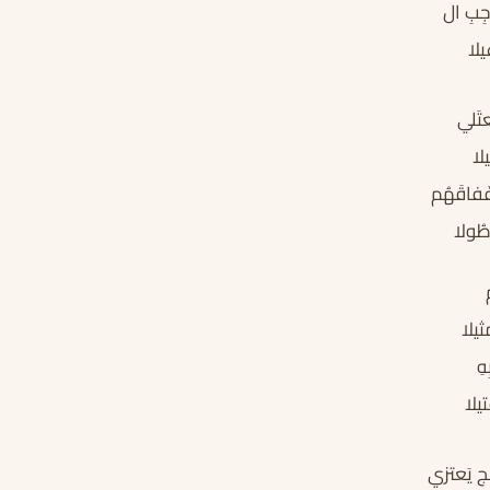
ِبِ ال
لا
عتَلي
يلا
فَفاقَهُم
طُولا
ثيلا
هِ
تيلا
ج يَعتزي