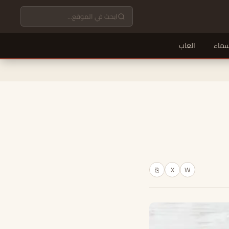
سماء
العاب
X
W
⎘