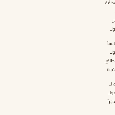
َطفُهُ
ِل
ولا
بساً
لا
الَتَي
مُولا
 لا
ُولا
خِراً