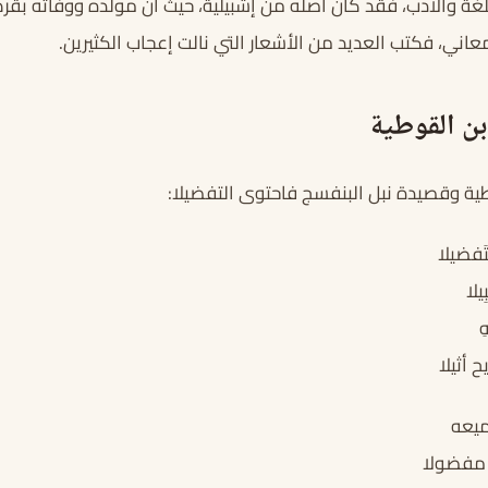
غة والأدب، فقد كان أصله من إشبيلية، حيث أن مولده ووفاته بقرطب
اني، فكتب العديد من الأشعار التي نالت إعجاب الكثيرين.
بن القوطية
طية وقصيدة نبل البنفسج فاحتوى التفضيلا:
تَفضيلا
يلا
ِ
 أثيلا
جميعه
 مفضولا