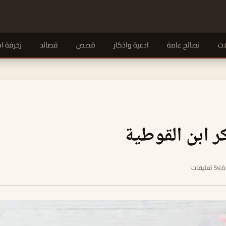
ات
نصائح عامة
ادعية واذكار
قصص
قصائد
زخرفة ا
ر ابن القوطية
|
5s تعليقات